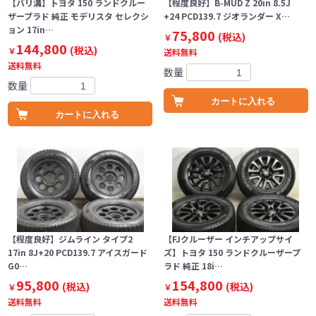
【バリ溝】トヨタ 150 ランドクルー
【程度良好】B-MUD Z 20in 8.5J
ザープラド 純正 モデリスタ セレクシ
+24 PCD139.7 ジオランダー X…
ョン 17in…
75,800
(税込)
￥
144,800
(税込)
￥
送料無料
送料無料
数量
数量
カートに入れる
カートに入れる
【程度良好】ジムライン タイプ2
【FJクルーザー インチアップサイ
17in 8J+20 PCD139.7 アイスガード
ズ】トヨタ 150 ランドクルーザープ
G0…
ラド 純正 18i…
95,800
154,800
(税込)
(税込)
￥
￥
送料無料
送料無料