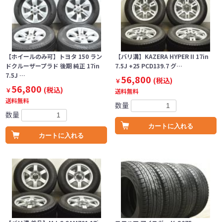
【ホイールのみ可】トヨタ 150 ラン
【バリ溝】KAZERA HYPER II 17in
ドクルーザープラド 後期 純正 17in
7.5J +25 PCD139.7 グ…
7.5J …
56,800
(税込)
￥
56,800
(税込)
￥
送料無料
送料無料
数量
数量
カートに入れる
カートに入れる