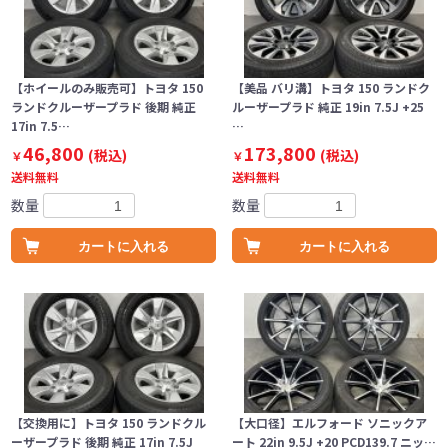
【ホイールのみ販売可】トヨタ 150
【美品 バリ溝】トヨタ 150 ランドク
ランドクルーザープラド 後期 純正
ルーザープラド 純正 19in 7.5J +25
17in 7.5…
…
46,800
173,800
(税込)
(税込)
￥
￥
送料無料
送料無料
数量
数量
カートに入れる
カートに入れる
【交換用に】トヨタ 150 ランドクル
【大口径】エルフォード ソニックア
ーザープラド 後期 純正 17in 7.5J
ート 22in 9.5J +20 PCD139.7 ニッ…