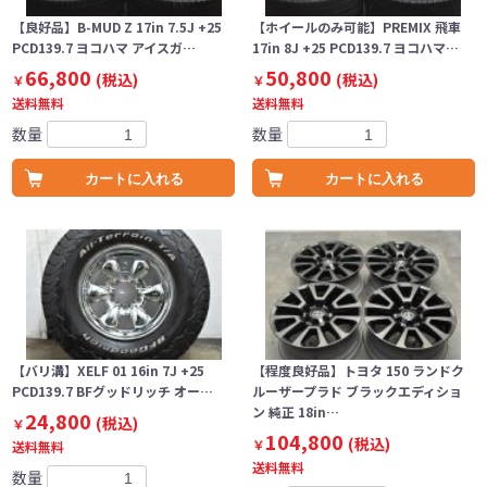
【良好品】B-MUD Z 17in 7.5J +25
【ホイールのみ可能】PREMIX 飛車
PCD139.7 ヨコハマ アイスガ…
17in 8J +25 PCD139.7 ヨコハマ…
66,800
50,800
(税込)
(税込)
￥
￥
送料無料
送料無料
数量
数量
カートに入れる
カートに入れる
【バリ溝】XELF 01 16in 7J +25
【程度良好品】トヨタ 150 ランドク
PCD139.7 BFグッドリッチ オー…
ルーザープラド ブラックエディショ
ン 純正 18in…
24,800
(税込)
￥
104,800
(税込)
￥
送料無料
送料無料
数量