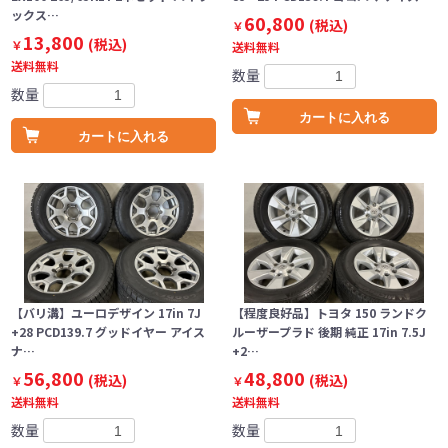
ックス…
60,800
(税込)
￥
13,800
(税込)
￥
送料無料
送料無料
数量
数量
カートに入れる
カートに入れる
【バリ溝】ユーロデザイン 17in 7J
【程度良好品】トヨタ 150 ランドク
+28 PCD139.7 グッドイヤー アイス
ルーザープラド 後期 純正 17in 7.5J
ナ…
+2…
56,800
48,800
(税込)
(税込)
￥
￥
送料無料
送料無料
数量
数量