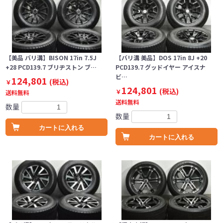
【美品 バリ溝】BISON 17in 7.5J
【バリ溝 美品】DOS 17in 8J +20
+28 PCD139.7 ブリヂストン ブ…
PCD139.7 グッドイヤー アイスナ
ビ…
124,801
(税込)
￥
124,801
(税込)
￥
送料無料
送料無料
数量
数量
カートに入れる
カートに入れる