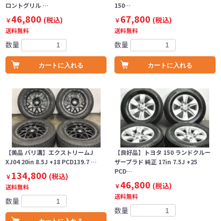
ロントグリル …
150…
46,800
67,800
(税込)
(税込)
￥
￥
送料無料
送料無料
数量
数量
カートに入れる
カートに入れる
【美品 バリ溝】エクストリームJ
【良好品】トヨタ 150 ランドクルー
XJ04 20in 8.5J +18 PCD139.7 …
ザープラド 純正 17in 7.5J +25
PCD…
134,800
(税込)
￥
46,800
(税込)
￥
送料無料
送料無料
数量
数量