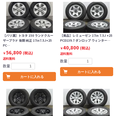
【バリ溝】トヨタ 150 ランドクルー
【美品】レミューゼン 17in 7.5J +25
ザープラド 後期 純正 17in7.5J+25
PCD139.7 ダンロップ ウィンター…
PC…
40,800
(税込)
￥
56,800
(税込)
￥
送料無料
送料無料
数量
数量
カートに入れる
カートに入れる