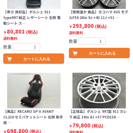
【希少 良好品】ポルシェ 911
【使用僅か 美品】ヨコハマ AVS モデ
type997 純正 レザーシート 右側 電
ルF50 20in 9J +43 11J +51 …
動シート ス…
293,800
(税込)
￥
80,801
(税込)
￥
送料無料
送料無料
数量
数量
カートに入れる
カートに入れる
【美品】RECARO SP-X AVANT
【正規品】ポルシェ 997型 911 カレ
CL210 セミバケットシート 右側 助手
ラ 純正 19in 8J +57 PCD130 …
席 …
79,800
(税込)
￥
698,800
(税込)
￥
送料無料