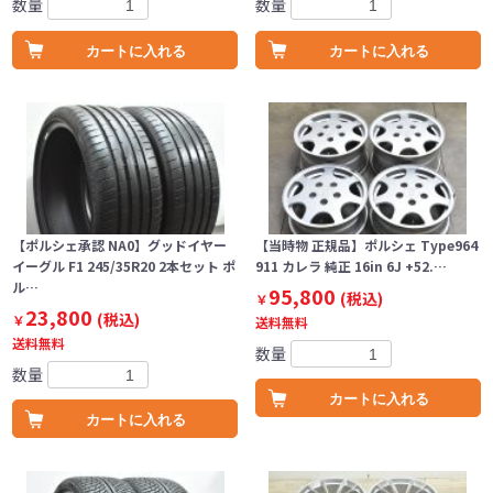
数量
数量
カートに入れる
カートに入れる
【ポルシェ承認 NA0】グッドイヤー
【当時物 正規品】ポルシェ Type964
イーグル F1 245/35R20 2本セット ポ
911 カレラ 純正 16in 6J +52.…
ル…
95,800
(税込)
￥
23,800
(税込)
￥
送料無料
送料無料
数量
数量
カートに入れる
カートに入れる