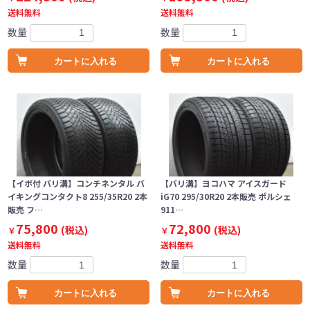
送料無料
送料無料
数量
数量
カートに入れる
カートに入れる
【イボ付 バリ溝】コンチネンタル バ
【バリ溝】ヨコハマ アイスガード
イキングコンタクト8 255/35R20 2本
iG70 295/30R20 2本販売 ポルシェ
販売 フ…
911…
75,800
72,800
(税込)
(税込)
￥
￥
送料無料
送料無料
数量
数量
カートに入れる
カートに入れる