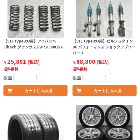
【911 type993用】アイバッハ
【911 type993用】ビルシュタイン
Eibach ダウンサス EW7208001VA
B6 パフォーマンス ショックアブソー
…
バー 3…
25,801
88,800
(税込)
(税込)
￥
￥
送料無料
送料無料
数量
数量
カートに入れる
カートに入れる