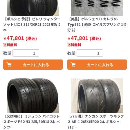
【ポルシェ 承認】ピレリ ウィンター
【美品】ポルシェ 911 カレラ4S
ソットゼロ3 315/30R21 2023年製 2
Typ992.1 純正 コイルスプリング 1台
本 …
分 前…
47,801
47,801
(税込)
(税込)
￥
￥
送料無料
送料無料
数量
数量
カートに入れる
カートに入れる
【交換用に】ミシュラン パイロット
【バリ溝】ナンカン スポーツネック
スポーツ PS2 N3 285/30R18 2本 ベ
ス AR-1 265/35R20 2本 ポルシェ
ンツ…
718…