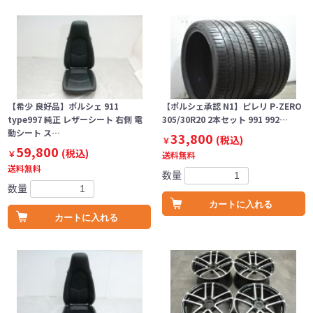
【希少 良好品】ポルシェ 911
【ポルシェ承認 N1】ピレリ P-ZERO
type997 純正 レザーシート 右側 電
305/30R20 2本セット 991 992…
動シート ス…
33,800
(税込)
￥
59,800
(税込)
￥
送料無料
送料無料
数量
数量
カートに入れる
カートに入れる