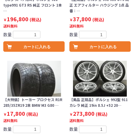
type991 GT3 RS 純正 フロント 1本
正 エアフィルター ハウジング 1点 品
…
番：…
196,800
37,800
(税込)
(税込)
￥
￥
送料無料
送料無料
数量
数量
カートに入れる
カートに入れる
【大特価】トーヨー プロクセス R1R
【美品 正規品】ポルシェ 992型 911
285/35ZR19 2本 BMW M3 G80 …
カレラ 純正 19in 8.5J +52 20…
17,800
273,800
(税込)
(税込)
￥
￥
送料無料
送料無料
数量
数量