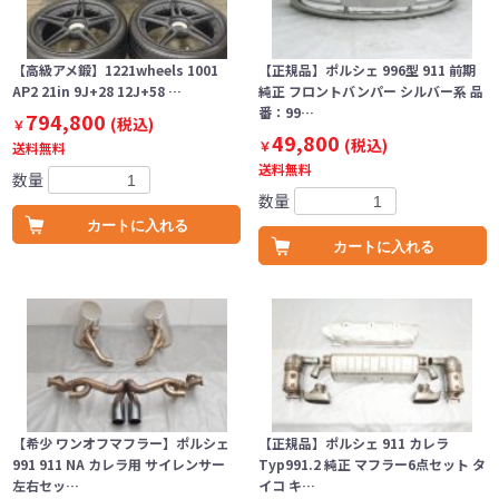
【高級アメ鍛】1221wheels 1001
【正規品】ポルシェ 996型 911 前期
AP2 21in 9J+28 12J+58 …
純正 フロントバンパー シルバー系 品
番：99…
794,800
(税込)
￥
49,800
(税込)
￥
送料無料
送料無料
数量
数量
カートに入れる
カートに入れる
【希少 ワンオフマフラー】ポルシェ
【正規品】ポルシェ 911 カレラ
991 911 NA カレラ用 サイレンサー
Typ991.2 純正 マフラー6点セット タ
左右セッ…
イコ キ…