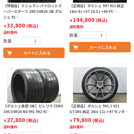
【特価品】ミシュラン パイロットス
【正規品】ポルシェ 997 911 純正
ーパースポーツ 295/30R20 2本 ポル
18in 8J +57 10.5J +60 PC…
シェ 91…
144,800
(税込)
￥
33,800
(税込)
￥
送料無料
送料無料
数量
数量
カートに入れる
カートに入れる
【ポルシェ承認 2本】ピレリ P ZERO
【正規品】ポルシェ 991.1 911
305/30R20 N0 991 992 91…
GT3RS 純正 20in 12J +47 センタ…
27,800
79,800
(税込)
(税込)
￥
￥
送料無料
送料無料