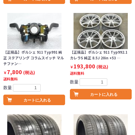
【正規品】ポルシェ 911 Typ991 純
【正規品】ポルシェ 911 Typ992.1
正 ステアリング コラムスイッチ マル
カレラS 純正 8.5J 20in +53 …
チファン…
193,800
(税込)
￥
7,800
(税込)
￥
送料無料
送料無料
数量
数量
カートに入れる
カートに入れる