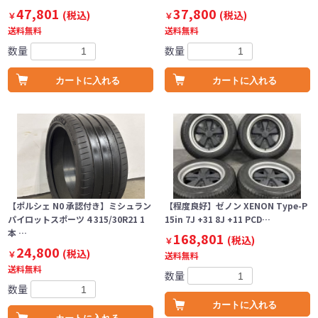
47,801
37,800
(税込)
(税込)
￥
￥
送料無料
送料無料
数量
数量
カートに入れる
カートに入れる
【ポルシェ N0 承認付き】ミシュラン
【程度良好】ゼノン XENON Type-P
パイロットスポーツ 4 315/30R21 1
15in 7J +31 8J +11 PCD…
本 …
168,801
(税込)
￥
24,800
(税込)
￥
送料無料
送料無料
数量
数量
カートに入れる