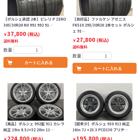
【ポルシェ承認 2本】ピレリ P ZERO
【良好品】ファルケン アゼニス
305/30R20 N0 991 992 91…
FK510 295/30R20 2本セット ポルシ
ェ 91…
37,800
(税込)
￥
27,800
(税込)
￥
送料無料
送料無料
数量
数量
カートに入れる
カートに入れる
【美品】ポルシェ 992型 911 カレラ
【超希少】ポルシェ 930 911 純正
純正 19in 8.5J+52 20in 11…
16in 7J +23.3 PCD130 ブリヂ…
224,800
195,800
(税込)
(税込)
￥
￥