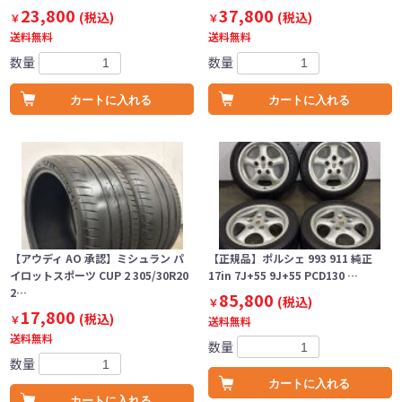
23,800
37,800
(税込)
(税込)
￥
￥
送料無料
送料無料
数量
数量
カートに入れる
カートに入れる
【アウディ AO 承認】ミシュラン パ
【正規品】ポルシェ 993 911 純正
イロットスポーツ CUP 2 305/30R20
17in 7J+55 9J+55 PCD130 …
2…
85,800
(税込)
￥
17,800
(税込)
￥
送料無料
送料無料
数量
数量
カートに入れる
カートに入れる