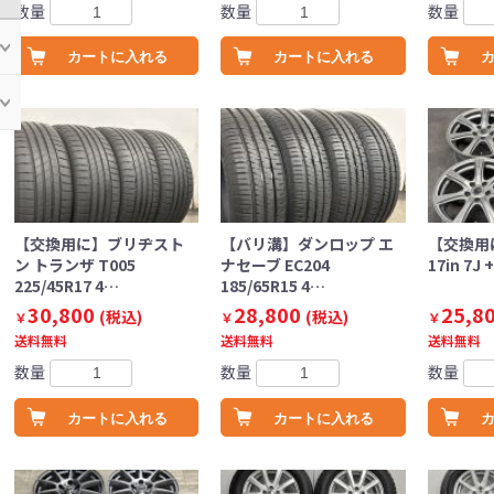
数量
数量
数量
カートに入れる
カートに入れる
【交換用に】ブリヂスト
【バリ溝】ダンロップ エ
【交換用
ン トランザ T005
ナセーブ EC204
17in 7J 
225/45R17 4…
185/65R15 4…
30,800
28,800
25,8
(税込)
(税込)
￥
￥
￥
送料無料
送料無料
送料無料
数量
数量
数量
カートに入れる
カートに入れる