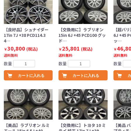
【良好品】シュナイダー
【交換用に】ラブリオン
【超バリ溝
17in 7J +38 PCD114.3
15in 6J +45 PCD100 グッ
6J +45 
4…
ド…
ッ…
30,800
25,801
46,8
(税込)
(税込)
￥
￥
￥
送料無料
送料無料
送料無料
数量
数量
数量
カートに入れる
カートに入れる
【美品】ラブリオン ルミ
【交換用に】トヨタ 10 ミ
【美品 バ
エール 15in 6.5J +40
ライ 純正 17in 7J +39
プティモ 16