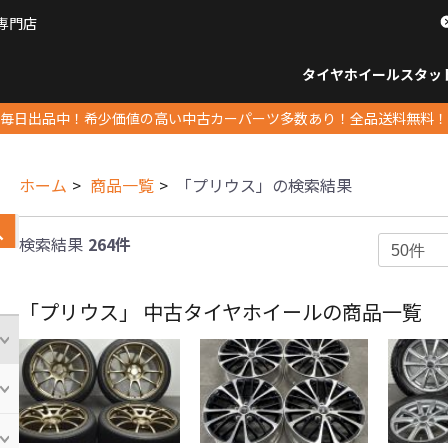
専門店
パーツ販売ナンバーワン
タイヤホイール
スタッ
すべてのサイズ
14インチ以下
15インチ
16インチ
17インチ
18インチ
19インチ
20インチ
21インチ
22インチ
23インチ以上
すべて
14イ
15イン
16イン
17イン
18イン
19イン
20イン
21イン
22イン
23イ
毎日出品中！希少価値の高い中古カーパーツ多数あり！全品送料無料！
ホーム
商品一覧
「プリウス」の検索結果
検索結果
264件
「プリウス」 中古タイヤホイールの商品一覧