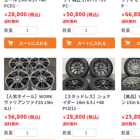
PCD1…
PC…
P…
28,800
50,800
66,8
(税込)
(税込)
￥
￥
￥
送料無料
送料無料
送料無料
数量
数量
数量
カートに入れる
カートに入れる
【人気ホイール】WORK
【スタッドレス】シュナ
【美品】W
ヴァリアンツァ F2S 19in
イダー 16in 6.5J +48
ン 15in 6
8JJ …
PCD11…
56,800
28,800
25,8
(税込)
(税込)
￥
￥
￥
送料無料
送料無料
送料無料
数量
数量
数量