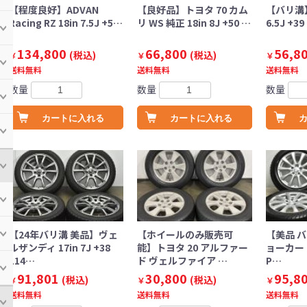
【程度良好】ADVAN
【良好品】トヨタ 70 カム
【バリ溝】
Racing RZ 18in 7.5J +5…
リ WS 純正 18in 8J +50 …
6.5J +3
134,800
66,800
56,8
(税込)
(税込)
￥
￥
￥
送料無料
送料無料
送料無料
数量
数量
数量
カートに入れる
カートに入れる
【24年バリ溝 美品】ヴェ
【ホイールのみ販売可
【美品 バ
ルザンディ 17in 7J +38
能】トヨタ 20 アルファー
ョーカー 17
114…
ド ヴェルファイア …
P…
91,801
30,800
95,8
(税込)
(税込)
￥
￥
￥
送料無料
送料無料
送料無料