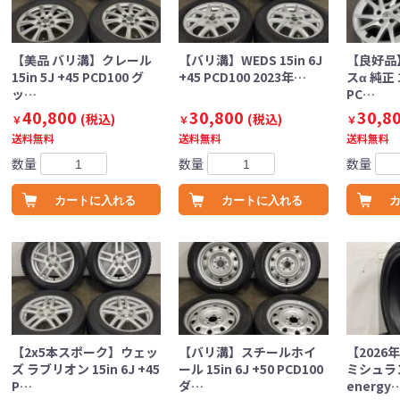
【美品 バリ溝】クレール
【バリ溝】WEDS 15in 6J
【良好品
15in 5J +45 PCD100 グ
+45 PCD100 2023年…
スα 純正 1
ッ…
PC…
40,800
30,800
30,8
(税込)
(税込)
￥
￥
￥
送料無料
送料無料
送料無料
数量
数量
数量
カートに入れる
カートに入れる
【2x5本スポーク】ウェッ
【バリ溝】スチールホイ
【2026
ズ ラブリオン 15in 6J +45
ール 15in 6J +50 PCD100
ミシュラ
P…
ダ…
energy