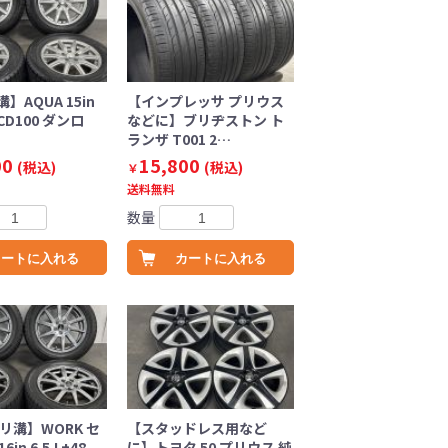
】AQUA 15in
【インプレッサ プリウス
PCD100 ダンロ
などに】ブリヂストン ト
ランザ T001 2…
00
15,800
(税込)
(税込)
￥
送料無料
数量
カートに入れる
カートに入れる
リ溝】WORK セ
【スタッドレス用など
in 6.5J +48
に】トヨタ 50 プリウス 純