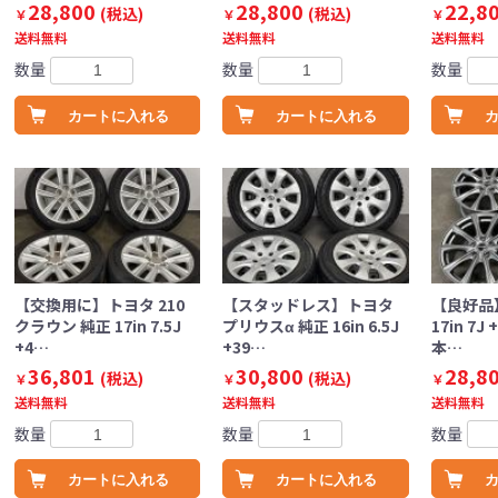
28,800
28,800
22,8
(税込)
(税込)
￥
￥
￥
送料無料
送料無料
送料無料
数量
数量
数量
カートに入れる
カートに入れる
【交換用に】トヨタ 210
【スタッドレス】トヨタ
【良好品
クラウン 純正 17in 7.5J
プリウスα 純正 16in 6.5J
17in 7J 
+4…
+39…
本…
36,801
30,800
28,8
(税込)
(税込)
￥
￥
￥
送料無料
送料無料
送料無料
数量
数量
数量
カートに入れる
カートに入れる