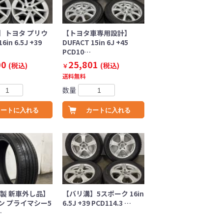
】トヨタ プリウ
【トヨタ車専用設計】
6in 6.5J +39
DUFACT 15in 6J +45
PCD10…
00
25,801
(税込)
(税込)
￥
送料無料
数量
カートに入れる
カートに入れる
年製 新車外し品】
【バリ溝】5スポーク 16in
ン プライマシー5
6.5J +39 PCD114.3 …
…