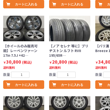
カートに入れる
カートに入れる
【ホイールのみ販売可
【ノア セレナ 等に】ブリ
【バリ溝 
能】レーベンツァーン
ヂストン ルフト RVII
Breeze 
17in 7.5J +42…
195/65R…
30,800
20,800
34,8
(税込)
(税込)
￥
￥
￥
送料無料
送料無料
送料無料
数量
数量
数量
カートに入れる
カートに入れる