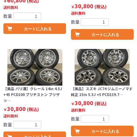
60,800
(税込)
￥
30,800
(税込)
￥
送料無料
送料無料
数量
数量
カートに入れる
カートに入れる
【美品 バリ溝】クレール 14in 4.5J
【美品】スズキ JC74 ジムニーノマド
+45 PCD100 ブリヂストン ブリザ
純正 15in 5.5J +5 PCD139.7…
ッ…
30,800
(税込)
￥
30,800
(税込)
￥
送料無料
送料無料
数量
数量
カートに入れる