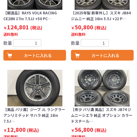
【鍛造品】RAYS VOLK RACING
【2025年製 新車外し】スズキ JB64
CE28N 17in 7.5JJ +50 PC…
ジムニー 純正 16in 5.5J +22 P…
124,801
50,800
(税込)
(税込)
￥
￥
送料無料
送料無料
数量
数量
カートに入れる
カートに入れる
【美品 バリ溝】ジープ JL ラングラー
【希少 バリ溝 美品】スズキ JB74 ジ
アンリミテッド サハラ 純正 18in
ムニーシエラ 純正 オプション カラー
7.5J…
ドスチール…
12,800
56,800
(税込)
(税込)
￥
￥
送料無料
送料無料