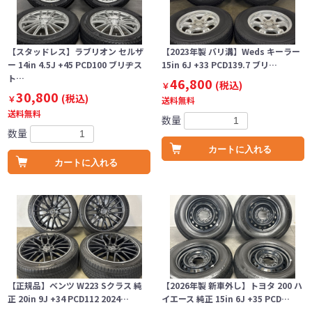
【スタッドレス】ラブリオン セルザ
【2023年製 バリ溝】Weds キーラー
ー 14in 4.5J +45 PCD100 ブリヂス
15in 6J +33 PCD139.7 ブリ…
ト…
46,800
(税込)
￥
30,800
(税込)
￥
送料無料
送料無料
数量
数量
カートに入れる
カートに入れる
【正規品】ベンツ W223 Sクラス 純
【2026年製 新車外し】トヨタ 200 ハ
正 20in 9J +34 PCD112 2024…
イエース 純正 15in 6J +35 PCD…