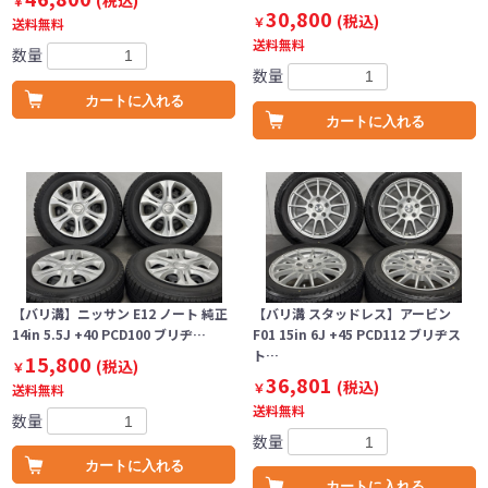
(税込)
￥
30,800
(税込)
￥
送料無料
送料無料
数量
数量
カートに入れる
カートに入れる
【バリ溝】ニッサン E12 ノート 純正
【バリ溝 スタッドレス】アービン
14in 5.5J +40 PCD100 ブリヂ…
F01 15in 6J +45 PCD112 ブリヂス
ト…
15,800
(税込)
￥
36,801
(税込)
￥
送料無料
送料無料
数量
数量
カートに入れる
カートに入れる