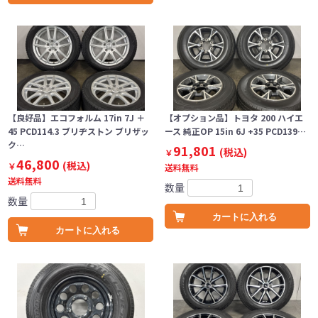
【良好品】エコフォルム 17in 7J ＋
【オプション品】トヨタ 200 ハイエ
45 PCD114.3 ブリヂストン ブリザッ
ース 純正OP 15in 6J +35 PCD139…
ク…
91,801
(税込)
￥
46,800
(税込)
￥
送料無料
送料無料
数量
数量
カートに入れる
カートに入れる