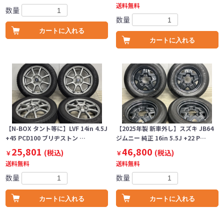
送料無料
数量
数量
カートに入れる
カートに入れる
【N-BOX タント等に】LVF 14in 4.5J
【2025年製 新車外し】スズキ JB64
+45 PCD100 ブリヂストン …
ジムニー 純正 16in 5.5J +22 P…
25,801
46,800
(税込)
(税込)
￥
￥
送料無料
送料無料
数量
数量
カートに入れる
カートに入れる