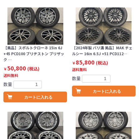
【美品】スポルトクローネ 15in 6J
【2024年製 バリ溝 美品】MAK チェ
+45 PCD100 ブリヂストン ブリザッ
ルシー 16in 6.5J +51 PCD112…
ク …
85,800
(税込)
￥
50,800
(税込)
￥
送料無料
送料無料
数量
数量
カートに入れる
カートに入れる