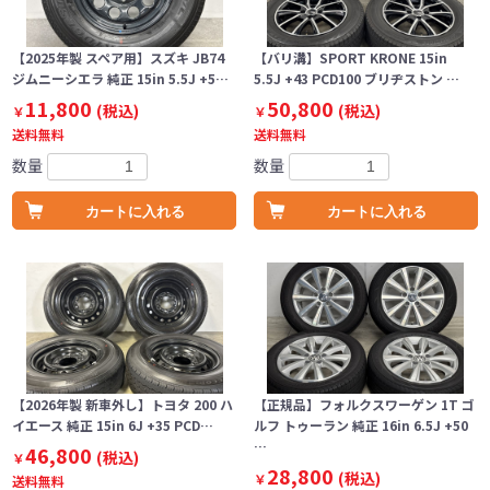
【2025年製 スペア用】スズキ JB74
【バリ溝】SPORT KRONE 15in
ジムニーシエラ 純正 15in 5.5J +5…
5.5J +43 PCD100 ブリヂストン …
11,800
50,800
(税込)
(税込)
￥
￥
送料無料
送料無料
数量
数量
カートに入れる
カートに入れる
【2026年製 新車外し】トヨタ 200 ハ
【正規品】フォルクスワーゲン 1T ゴ
イエース 純正 15in 6J +35 PCD…
ルフ トゥーラン 純正 16in 6.5J +50
…
46,800
(税込)
￥
28,800
(税込)
￥
送料無料