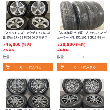
【スタッドレス】アウディ X8 A1 純
【2025年製 バリ溝】ブリヂストン デ
正 15in 6J +29 PCD100 ブリヂス…
ューラー H/L 852 195/80R15 4本…
46,800
20,800
(税込)
(税込)
￥
￥
送料無料
送料無料
数量
数量
カートに入れる
カートに入れる