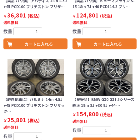
【美品 バリ溝】アバティス 14in 4.5J
【美品 バリ溝】ヒューマンライン S-
+45 PCD100 ブリヂストン ブリザ…
15 18in 7J +40 PCD114.3 ブリ…
36,801
124,801
(税込)
(税込)
￥
￥
送料無料
送料無料
数量
数量
カートに入れる
カートに入れる
【軽自動車に】バルミナ 14in 4.5J
【良好品】BMW G30 G31 5シリーズ
+45 PCD100 ブリヂストン ブリザッ
純正 19in 8J +30 9J +44 …
ク…
154,800
(税込)
￥
25,801
(税込)
￥
送料無料
送料無料
数量
数量