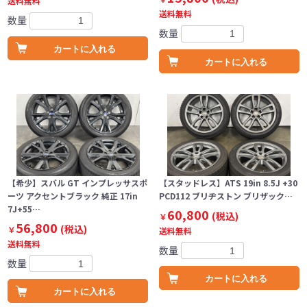
送料無料
送料無料
数量
数量
カートに入れる
カートに入れる
【希少】スバル GT インプレッサスポ
【スタッドレス】ATS 19in 8.5J +30
ーツ アクセントブラック 純正 17in
PCD112 ブリヂストン ブリザック…
7J+55…
60,800
(税込)
￥
56,800
(税込)
￥
送料無料
送料無料
数量
数量
カートに入れる
カートに入れる