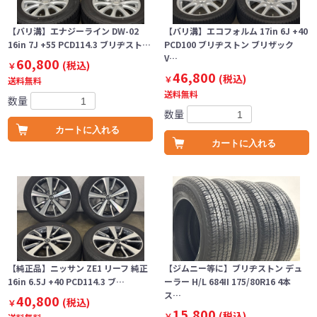
【バリ溝】エナジーライン DW-02
【バリ溝】エコフォルム 17in 6J +40
16in 7J +55 PCD114.3 ブリヂスト…
PCD100 ブリヂストン ブリザック
V…
60,800
(税込)
￥
46,800
(税込)
￥
送料無料
送料無料
数量
数量
カートに入れる
カートに入れる
【純正品】ニッサン ZE1 リーフ 純正
【ジムニー等に】ブリヂストン デュ
16in 6.5J +40 PCD114.3 ブ…
ーラー H/L 684II 175/80R16 4本
ス…
40,800
(税込)
￥
15,800
(税込)
￥