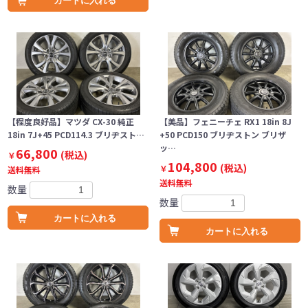
カートに入れる
【程度良好品】マツダ CX-30 純正
【美品】フェニーチェ RX1 18in 8J
18in 7J+45 PCD114.3 ブリヂスト…
+50 PCD150 ブリヂストン ブリザ
ッ…
66,800
(税込)
￥
104,800
(税込)
￥
送料無料
送料無料
数量
数量
カートに入れる
カートに入れる