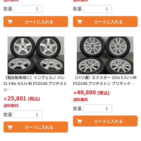
数量
数量
カートに入れる
カートに入れる
【軽自動車用に】インヴェルノ バレ
【バリ溝】エクスター 15in 5.5J +45
ロ 14in 4.5J+45 PCD100 ブリヂスト
PCD100 ブリヂストン ブリザック …
ン…
40,800
(税込)
￥
25,801
(税込)
￥
送料無料
送料無料
数量
数量
カートに入れる
カートに入れる