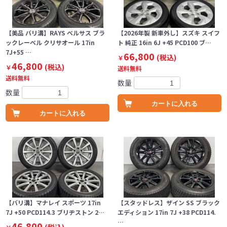
【美品 バリ溝】RAYS ベルサス ブラ
【2026年製 新車外し】スズキ スイフ
ックレーベル クリサオール 17in
ト 純正 16in 6J +45 PCD100 ブ…
7J+55 …
66,800
(税込)
￥
46,800
(税込)
￥
送料無料
送料無料
数量
数量
カートに入れる
カートに入れる
【バリ溝】マナレイ スポーツ 17in
【スタッドレス】ザイン SS ブラック
7J +50 PCD114.3 ブリヂストン 2…
エディション 17in 7J +38 PCD114.
…
46,800