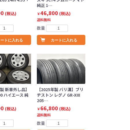
純正 1…
00
46,800
(税込)
(税込)
￥
送料無料
数量
カートに入れる
カートに入れる
年製 新車外し品】
【2025年製 バリ溝】ブリ
00 ハイエース 純
ヂストン レグノ GR-XIII
205…
00
66,800
(税込)
(税込)
￥
送料無料
数量