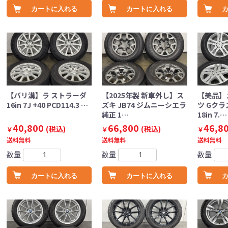
カートに入れる
カートに入れる
【バリ溝】ラ ストラーダ
【2025年製 新車外し】ス
【美品】
16in 7J +40 PCD114.3 …
ズキ JB74 ジムニーシエラ
ツ Gクラス
純正 1…
18in 7.…
40,800
66,800
46,8
(税込)
(税込)
￥
￥
￥
送料無料
送料無料
送料無料
数量
数量
数量
カートに入れる
カートに入れる