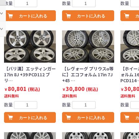
数量
数量
数量
カートに入れる
カートに入れる
【バリ溝】エッティンガー
【レヴォーグ プリウスα等
【ホイー
17in 8J +39 PCD112 ブ
に】エコフォルム 17in 7J
ォルム 16i
リ…
+45 …
PCD114
80,801
30,800
30,8
(税込)
(税込)
￥
￥
￥
送料無料
送料無料
送料無料
数量
数量
数量
カートに入れる
カートに入れる