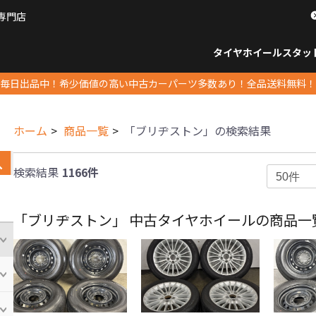
専門店
パーツ販売ナンバーワン
タイヤホイール
スタッ
すべてのサイズ
14インチ以下
15インチ
16インチ
17インチ
18インチ
19インチ
20インチ
21インチ
22インチ
23インチ以上
すべて
14イ
15イン
16イン
17イン
18イン
19イン
20イン
21イン
22イン
23イ
毎日出品中！希少価値の高い中古カーパーツ多数あり！全品送料無料！
ホーム
商品一覧
「ブリヂストン」の検索結果
検索結果
1166件
「ブリヂストン」 中古タイヤホイールの商品一