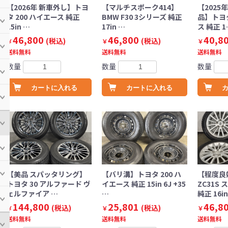
【2026年 新車外し】トヨ
【マルチスポーク414】
【2025
タ 200 ハイエース 純正
BMW F30 3シリーズ 純正
品】トヨタ
15in …
17in …
ス 純正 1
46,800
46,800
40,8
(税込)
(税込)
￥
￥
￥
送料無料
送料無料
送料無料
数量
数量
数量
カートに入れる
カートに入れる
【美品 スパッタリング】
【バリ溝】トヨタ 200 ハ
【程度良
トヨタ 30 アルファード ヴ
イエース 純正 15in 6J +35
ZC31S
ェルファイア …
…
純正 16i
144,800
25,801
46,8
(税込)
(税込)
￥
￥
￥
送料無料
送料無料
送料無料