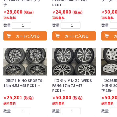
ヂ…
PCD1…
…
28,800
24,800
30,8
(税込)
(税込)
￥
￥
￥
送料無料
送料無料
送料無料
数量
数量
数量
カートに入れる
カートに入れる
【美品】KINO SPORTS
【スタッドレス】WEDS
【2026
14in 4.5J +45 PCD1…
FANG 17in 7J +47
トヨタ 2
PCD1…
正 15i…
25,801
50,800
50,8
(税込)
(税込)
￥
￥
￥
送料無料
送料無料
送料無料
数量
数量
数量