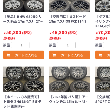
【美品】BMW G30 5シリ
【交換用に】Gスピード
【ダブル
ーズ 純正 17in 7.5J +27…
18in 7.5J+38 PCD114.3
イリング4
…
X5 Mス
50,800
46,800
70,8
(税込)
(税込)
￥
￥
￥
送料無料
送料無料
送料無料
数量
数量
数量
カートに入れる
カートに入れる
【ホイールのみ販売可】
【2025年製 バリ溝】アー
【交換用】
トヨタ ZN6 86 GTリミテ
ヴィン F01 15in 6J +45 …
SPORT Z 
ッド 後期 純…