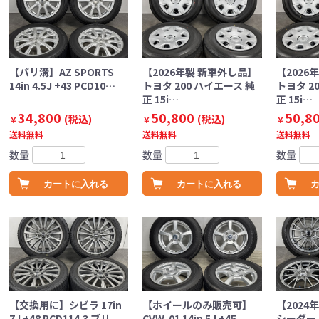
【バリ溝】AZ SPORTS
【2026年製 新車外し品】
【2026
14in 4.5J +43 PCD10…
トヨタ 200 ハイエース 純
トヨタ 2
正 15i…
正 15i…
34,800
50,800
50,8
(税込)
(税込)
￥
￥
￥
送料無料
送料無料
送料無料
数量
数量
数量
カートに入れる
カートに入れる
【交換用に】シビラ 17in
【ホイールのみ販売可】
【2024
7J +48 PCD114.3 ブリ
CVW-01 14in 5J +45
シーダー E0