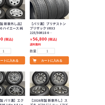
年製 新車外し品】
【バリ溝】ブリヂストン
00 ハイエース 純
ブリザック VRX3
225/50R18 4…
00
56,800
(税込)
(税込)
￥
送料無料
数量
カートに入れる
カートに入れる
年製 バリ溝】エク
【2026年製 新車外し】ス
5 14in 4.5J +
ズキ JC74 ジムニーノマド