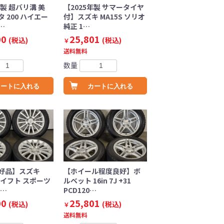
年製 超バリ溝 美
【2025年製 サマータイヤ
 200 ハイエー
付】スズキ MA15S ソリオ
…
純正 1…
00
25,801
(税込)
(税込)
￥
送料無料
数量
カートに入れる
カートに入れる
好品】スズキ
【ホイール程度良好】ボ
 スイフト スポーツ
ルベット 16in 7J +31
n…
PCD120…
00
25,801
(税込)
(税込)
￥
送料無料