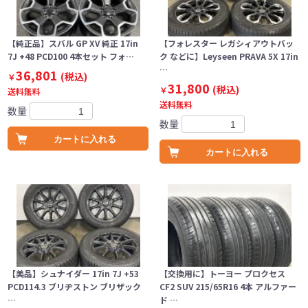
【純正品】スバル GP XV 純正 17in
【フォレスター レガシィアウトバッ
7J +48 PCD100 4本セット フォ…
ク などに】Leyseen PRAVA 5X 17in
…
36,801
(税込)
￥
31,800
(税込)
￥
送料無料
送料無料
数量
数量
カートに入れる
カートに入れる
【美品】シュナイダー 17in 7J +53
【交換用に】トーヨー プロクセス
PCD114.3 ブリヂストン ブリザック
CF2 SUV 215/65R16 4本 アルファー
…
ド …