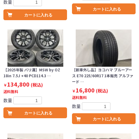
数量
カートに入れる
カートに入れる
【2025年製 バリ溝】MSW by OZ
【新車外し品】ヨコハマ ブルーアー
18in 7.5J +40 PCD114.3 …
ス E70 225/60R17 1本販売 アルファ
ード …
134,800
(税込)
￥
16,800
(税込)
￥
送料無料
送料無料
数量
数量
カートに入れる
カートに入れる