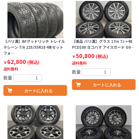
【バリ溝】BFグッドリッチ トレイル
【美品 バリ溝】グラス 17in 7J +48
テレーン T/A 225/55R18 4本セット
PCD100 ヨコハマ アイスガード G0…
フォ…
50,800
(税込)
￥
62,800
(税込)
￥
送料無料
送料無料
数量
数量
カートに入れる
カートに入れる