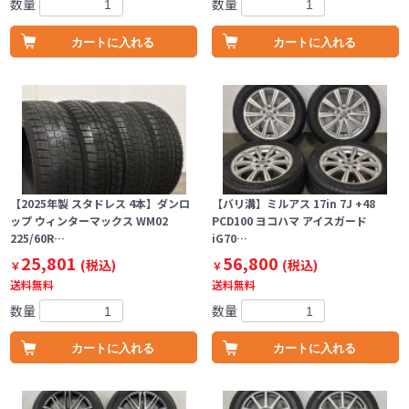
数量
数量
カートに入れる
カートに入れる
【2025年製 スタドレス 4本】ダンロ
【バリ溝】ミルアス 17in 7J +48
ップ ウィンターマックス WM02
PCD100 ヨコハマ アイスガード
225/60R…
iG70…
25,801
56,800
(税込)
(税込)
￥
￥
送料無料
送料無料
数量
数量
カートに入れる
カートに入れる