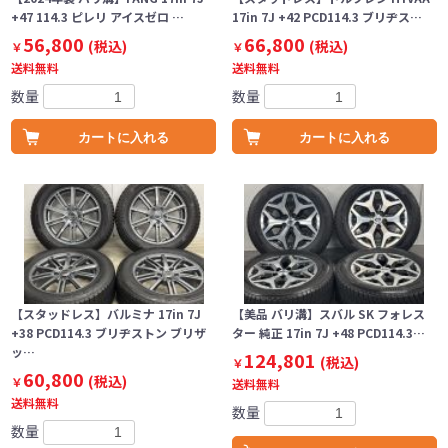
+47 114.3 ピレリ アイスゼロ …
17in 7J +42 PCD114.3 ブリヂス…
56,800
66,800
(税込)
(税込)
￥
￥
送料無料
送料無料
数量
数量
カートに入れる
カートに入れる
【スタッドレス】バルミナ 17in 7J
【美品 バリ溝】スバル SK フォレス
+38 PCD114.3 ブリヂストン ブリザ
ター 純正 17in 7J +48 PCD114.3…
ッ…
124,801
(税込)
￥
60,800
(税込)
￥
送料無料
送料無料
数量
数量