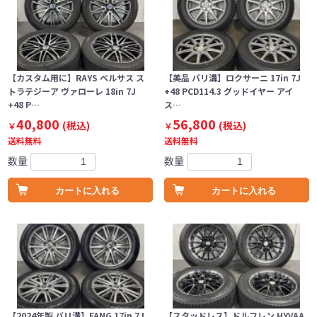
【カスタム用に】RAYS ベルサス ス
【美品 バリ溝】ロクサーニ 17in 7J
トラテジーア ヴァローレ 18in 7J
+48 PCD114.3 グッドイヤー アイ
+48 P…
ス…
40,800
56,800
(税込)
(税込)
￥
￥
送料無料
送料無料
数量
数量
カートに入れる
カートに入れる
【2024年製 バリ溝】FANG 17in 7J
【スタッドレス】ドルフレン HYVAA