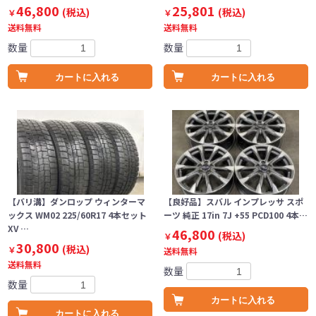
46,800
25,801
(税込)
(税込)
￥
￥
送料無料
送料無料
数量
数量
カートに入れる
カートに入れる
【バリ溝】ダンロップ ウィンターマ
【良好品】スバル インプレッサ スポ
ックス WM02 225/60R17 4本セット
ーツ 純正 17in 7J +55 PCD100 4本…
XV …
46,800
(税込)
￥
30,800
(税込)
￥
送料無料
送料無料
数量
数量
カートに入れる
カートに入れる