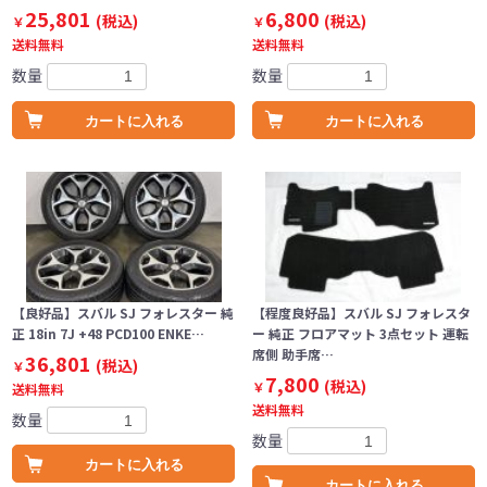
25,801
6,800
(税込)
(税込)
￥
￥
送料無料
送料無料
数量
数量
カートに入れる
カートに入れる
【良好品】スバル SJ フォレスター 純
【程度良好品】スバル SJ フォレスタ
正 18in 7J +48 PCD100 ENKE…
ー 純正 フロアマット 3点セット 運転
席側 助手席…
36,801
(税込)
￥
7,800
(税込)
￥
送料無料
送料無料
数量
数量
カートに入れる
カートに入れる