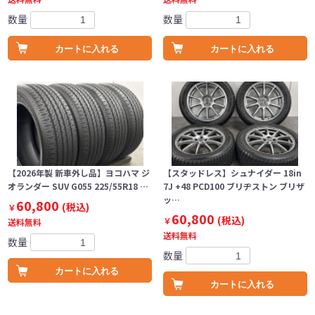
数量
数量
カートに入れる
カートに入れる
【2026年製 新車外し品】ヨコハマ ジ
【スタッドレス】シュナイダー 18in
オランダー SUV G055 225/55R18 …
7J +48 PCD100 ブリヂストン ブリザ
ッ…
60,800
(税込)
￥
60,800
(税込)
￥
送料無料
送料無料
数量
数量
カートに入れる
カートに入れる