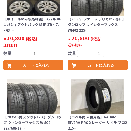
【ホイールのみ販売可能】スバル BP
【30 アルファード デリカD:5 等に】
レガシィアウトバック 純正 17in 7J
ダンロップ ウインターマックス
+48 …
WM02 225…
30,800
20,800
(税込)
(税込)
￥
￥
送料無料
送料無料
数量
数量
カートに入れる
カートに入れる
【2025年製 スタッドレス】ダンロッ
【ラベル付 未使用品】RADAR
プ ウィンターマックス WM02
RIVERA PRO2 レーダー リベラ プロ2
225/60R17…
215…