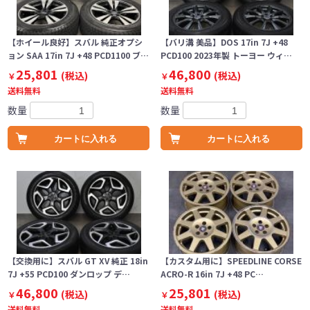
【ホイール良好】スバル 純正オプシ
【バリ溝 美品】DOS 17in 7J +48
ョン SAA 17in 7J +48 PCD1100 ブ…
PCD100 2023年製 トーヨー ウィ…
25,801
46,800
(税込)
(税込)
￥
￥
送料無料
送料無料
数量
数量
カートに入れる
カートに入れる
【交換用に】スバル GT XV 純正 18in
【カスタム用に】SPEEDLINE CORSE
7J +55 PCD100 ダンロップ デ…
ACRO-R 16in 7J +48 PC…
46,800
25,801
(税込)
(税込)
￥
￥
送料無料
送料無料