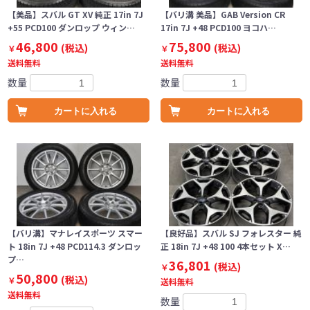
【美品】スバル GT XV 純正 17in 7J
【バリ溝 美品】GAB Version CR
+55 PCD100 ダンロップ ウィン…
17in 7J +48 PCD100 ヨコハ…
46,800
75,800
(税込)
(税込)
￥
￥
送料無料
送料無料
数量
数量
カートに入れる
カートに入れる
【バリ溝】マナレイスポーツ スマー
【良好品】スバル SJ フォレスター 純
ト 18in 7J +48 PCD114.3 ダンロッ
正 18in 7J +48 100 4本セット X…
プ…
36,801
(税込)
￥
50,800
(税込)
￥
送料無料
送料無料
数量