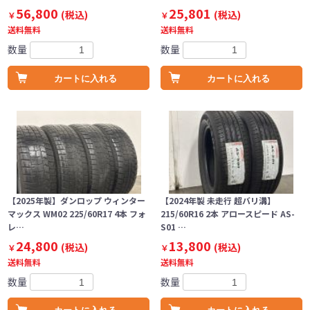
56,800
25,801
(税込)
(税込)
￥
￥
送料無料
送料無料
数量
数量
カートに入れる
カートに入れる
【2025年製】ダンロップ ウィンター
【2024年製 未走行 超バリ溝】
マックス WM02 225/60R17 4本 フォ
215/60R16 2本 アロースピード AS-
レ…
S01 …
24,800
13,800
(税込)
(税込)
￥
￥
送料無料
送料無料
数量
数量