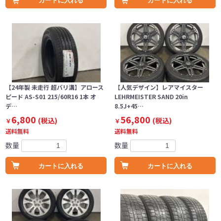
カートに入れる
カートに入れる
【24年製 未走行 超バリ溝】アロース
【人気デザイン】レアマイスター
ピード AS-S01 215/60R16 1本 オ
LEHRMEISTER SAND 20in
デ…
8.5J+45…
6,800
56,800
(税込)
(税込)
￥
￥
送料無料
送料無料
数量
数量
カートに入れる
カートに入れる