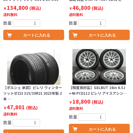
134,800
46,800
(税込)
(税込)
￥
￥
送料無料
送料無料
数量
数量
カートに入れる
カートに入れる
【ポルシェ 承認】ピレリ ウィンター
【程度良好品】GELBUT 16in 6.5J
ソットゼロ3 315/30R21 2023年製 2
+46 PCD112 ピレリ アイスアシン…
本 …
18,800
(税込)
￥
47,801
(税込)
￥
送料無料
送料無料
数量
数量
カートに入れる