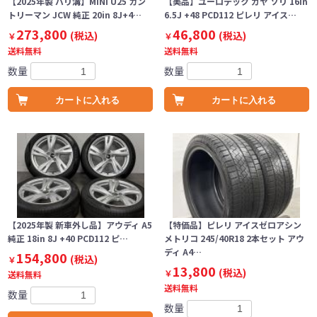
【2025年製 バリ溝】MINI U25 カン
【美品】ユーロテック ガヤ ソリ 16in
トリーマン JCW 純正 20in 8J+4…
6.5J +48 PCD112 ピレリ アイス…
273,800
46,800
(税込)
(税込)
￥
￥
送料無料
送料無料
数量
数量
カートに入れる
カートに入れる
【2025年製 新車外し品】アウディ A5
【特価品】ピレリ アイスゼロアシン
純正 18in 8J +40 PCD112 ピ…
メトリコ 245/40R18 2本セット アウ
ディ A4…
154,800
(税込)
￥
13,800
(税込)
￥
送料無料
送料無料
数量
数量