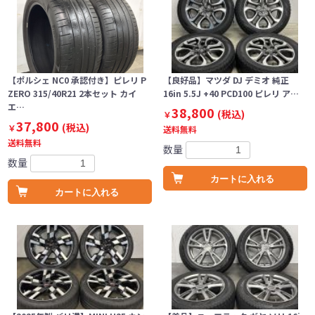
【ポルシェ NC0 承認付き】ピレリ P
【良好品】マツダ DJ デミオ 純正
ZERO 315/40R21 2本セット カイ
16in 5.5J +40 PCD100 ピレリ ア…
エ…
38,800
(税込)
￥
37,800
(税込)
￥
送料無料
送料無料
数量
数量
カートに入れる
カートに入れる