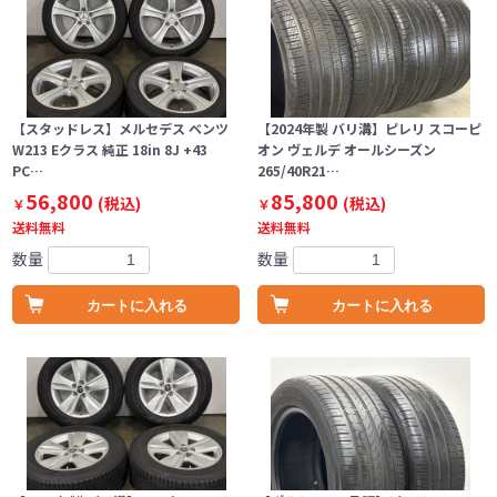
【スタッドレス】メルセデス ベンツ
【2024年製 バリ溝】ピレリ スコーピ
W213 Eクラス 純正 18in 8J +43
オン ヴェルデ オールシーズン
PC…
265/40R21…
56,800
85,800
(税込)
(税込)
￥
￥
送料無料
送料無料
数量
数量
カートに入れる
カートに入れる