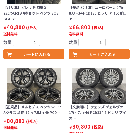
【バリ溝】ピレリ P-ZERO
【美品 バリ溝】ユーロバーン 17in
235/50R19 4本セット ベンツ EQE
8JJ +34 PCD120 ピレリ アイスゼロ
GLA G…
ア…
40,800
66,800
(税込)
(税込)
￥
￥
送料無料
送料無料
数量
数量
カートに入れる
カートに入れる
【正規品】メルセデス ベンツ W177
【交換用に】ウェッズ ヴェルヴァ
Aクラス 純正 18in 7.5J +49 PCD…
17in 7J +40 PCD114.3 ピレリ アイ
ス…
80,801
(税込)
￥
30,800
(税込)
￥
送料無料