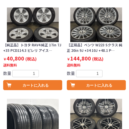
【純正品】トヨタ RAV4 純正 17in 7J
【正規品】ベンツ W223 Sクラス 純
+35 PCD114.3 ピレリ アイス…
正 20in 9J +34 10J +48.1 P…
40,800
144,800
(税込)
(税込)
￥
￥
送料無料
送料無料
数量
数量
カートに入れる
カートに入れる