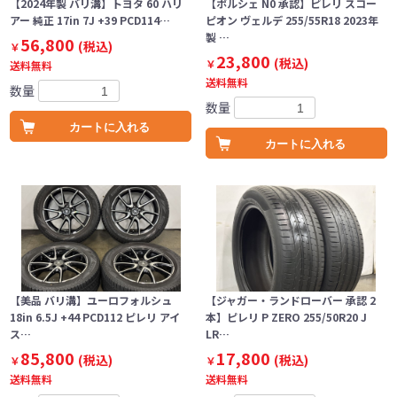
【2024年製 バリ溝】トヨタ 60 ハリ
【ポルシェ N0 承認】ピレリ スコー
アー 純正 17in 7J +39 PCD114…
ピオン ヴェルデ 255/55R18 2023年
製 …
56,800
(税込)
￥
23,800
(税込)
￥
送料無料
送料無料
数量
数量
カートに入れる
カートに入れる
【美品 バリ溝】ユーロフォルシュ
【ジャガー・ランドローバー 承認 2
18in 6.5J +44 PCD112 ピレリ アイ
本】ピレリ P ZERO 255/50R20 J
ス…
LR…
85,800
17,800
(税込)
(税込)
￥
￥
送料無料
送料無料