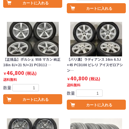
カートに入れる
カートに入れる
【正規品】ポルシェ 95B マカン 純正
【バリ溝】ラディアンス 16in 6.5J
18in 8J+21 9J+21 PCD112 …
+45 PCD100 ピレリ アイスゼロアシ
ン…
46,800
(税込)
￥
40,800
(税込)
￥
送料無料
送料無料
数量
数量
カートに入れる
カートに入れる