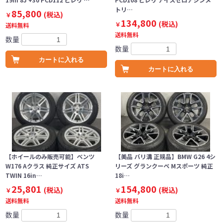
トリ…
85,800
(税込)
￥
134,800
(税込)
￥
送料無料
送料無料
数量
数量
カートに入れる
カートに入れる
【ホイールのみ販売可能】ベンツ
【美品 バリ溝 正規品】BMW G26 4シ
W176 Aクラス 純正サイズ ATS
リーズ グランクーペ Mスポーツ 純正
TWIN 16in…
18i…
25,801
154,800
(税込)
(税込)
￥
￥
送料無料
送料無料
数量
数量