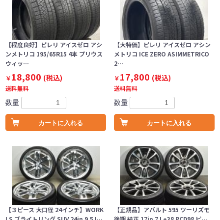
【程度良好】ピレリ アイスゼロ アシ
【大特価】ピレリ アイスゼロ アシン
ンメトリコ 195/65R15 4本 プリウス
メトリコ ICE ZERO ASIMMETRICO
ウィッ…
2…
18,800
17,800
(税込)
(税込)
￥
￥
送料無料
送料無料
数量
数量
カートに入れる
カートに入れる
【３ピース 大口径 24インチ】WORK
【正規品】アバルト 595 ツーリズモ
LS ブライトリング SUV 24in 9.5J…
後期 純正 17in 7J +38 PCD98 ピ…