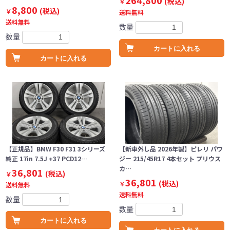
264,800
(税込)
￥
8,800
(税込)
￥
送料無料
送料無料
数量
数量
カートに入れる
カートに入れる
【正規品】BMW F30 F31 3シリーズ
【新車外し品 2026年製】ピレリ パワ
純正 17in 7.5J +37 PCD12…
ジー 215/45R17 4本セット プリウス
カ…
36,801
(税込)
￥
36,801
(税込)
￥
送料無料
送料無料
数量
数量
カートに入れる