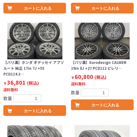
カートに入れる
カートに入れる
【バリ溝】ホンダ オデッセイ アブソ
【バリ溝】Eurodesign CALWER
ルート 純正 17in 7J +55
19in 8J +27 PCD112 ピレリ…
PCD114.3…
60,800
(税込)
￥
36,801
(税込)
￥
送料無料
送料無料
数量
数量
カートに入れる
カートに入れる