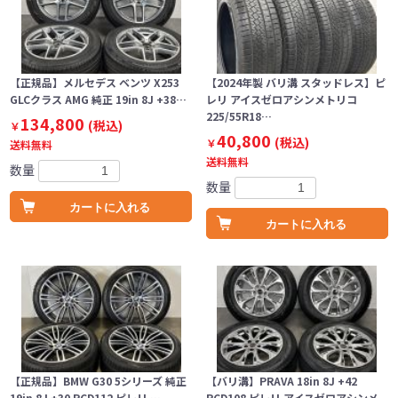
【正規品】メルセデス ベンツ X253
【2024年製 バリ溝 スタッドレス】ピ
GLCクラス AMG 純正 19in 8J +38…
レリ アイスゼロアシンメトリコ
225/55R18…
134,800
(税込)
￥
40,800
(税込)
￥
送料無料
送料無料
数量
数量
カートに入れる
カートに入れる
【正規品】BMW G30 5シリーズ 純正
【バリ溝】PRAVA 18in 8J +42
19in 8J +30 PCD112 ピレリ …
PCD108 ピレリ アイスゼロアシンメ