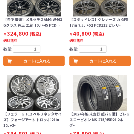
【希少 鍛造】メルセデスAMG W463
【スタッドレス】ケレナーズ Jr GF5
Gクラス 純正 21in 10J +45 PCD…
17in 7.5J +52 PCD112 ピレリ…
324,800
40,800
(税込)
(税込)
￥
￥
送料無料
送料無料
数量
数量
カートに入れる
カートに入れる
【フェラーリ F12 ベルリネッタサイ
【2024年製 未走行 超バリ溝】ピレリ
ズ】フォージアート トロッポ 21in
スコーピオン MS 275/45R21 2本
10J+2…
グ…
344,801
78,800