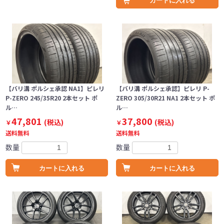
カートに入れる
【バリ溝 ポルシェ承認 NA1】ピレリ
【バリ溝 ポルシェ承認】ピレリ P-
P-ZERO 245/35R20 2本セット ポ
ZERO 305/30R21 NA1 2本セット ポ
ル…
ル…
47,801
37,800
(税込)
(税込)
￥
￥
送料無料
送料無料
数量
数量
カートに入れる
カートに入れる