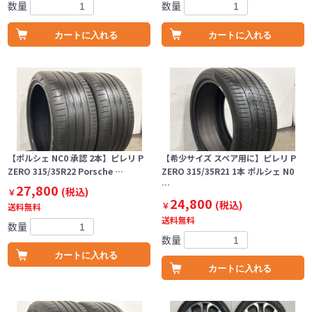
数量
数量
カートに入れる
カートに入れる
【ポルシェ NC0 承認 2本】ピレリ P
【希少サイズ スペア用に】ピレリ P
ZERO 315/35R22 Porsche …
ZERO 315/35R21 1本 ポルシェ N0
…
27,800
(税込)
￥
24,800
(税込)
￥
送料無料
送料無料
数量
数量
カートに入れる
カートに入れる