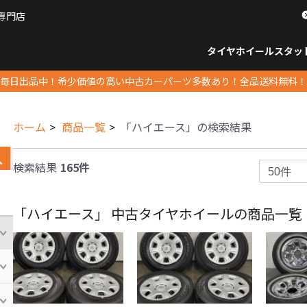
専門店
パーツ販売ナンバーワン
タイヤホイール
スタッ
すべてのサイズ
14インチ以下
15インチ
16インチ
17インチ
18インチ
19インチ
20インチ
21インチ
22インチ
23インチ以上
すべて
14イ
15イン
16イン
17イン
18イン
19イン
20イン
21イン
22イン
23イ
毎日出品中！希少価値の高い中古カーパーツ多数あり！全品送料無料！
ホーム
商品一覧
「ハイエース」の検索結果
検索結果
165件
「ハイエース」 中古タイヤホイールの商品一覧