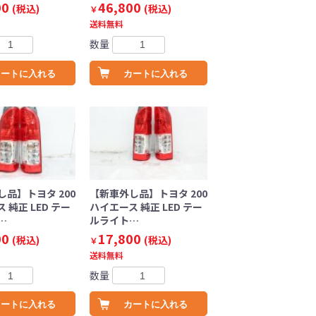
00
46,800
(税込)
(税込)
￥
送料無料
数量
カートに入れる
カートに入れる
品】トヨタ 200
【新車外し品】トヨタ 200
 純正 LED テー
ハイエース 純正 LED テー
…
ルライト…
00
17,800
(税込)
(税込)
￥
送料無料
数量
カートに入れる
カートに入れる