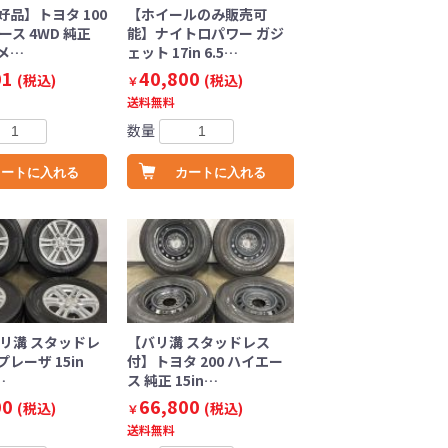
品】トヨタ 100
【ホイールのみ販売可
ース 4WD 純正
能】ナイトロパワー ガジ
メ…
ェット 17in 6.5…
01
40,800
(税込)
(税込)
￥
送料無料
数量
カートに入れる
カートに入れる
バリ溝 スタッドレ
【バリ溝 スタッドレス
レーザ 15in
付】トヨタ 200 ハイエー
…
ス 純正 15in…
00
66,800
(税込)
(税込)
￥
送料無料