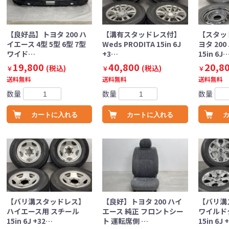
【良好品】トヨタ 200 ハ
【溝有スタッドレス付】
【スタッ
イエース 4型 5型 6型 7型
Weds PRODITA 15in 6J
ヨタ 20
ワイド…
+3…
15in 6J
19,800
40,800
20,8
(税込)
(税込)
￥
￥
￥
送料無料
送料無料
送料無料
数量
数量
数量
カートに入れる
カートに入れる
【バリ溝スタッドレス】
【良好】トヨタ 200 ハイ
【バリ溝
ハイエース用 スチール
エース 純正 フロントシー
ワイルド
15in 6J +32…
ト 運転席側 …
15in 6J 