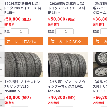
【2026年製 新車外し品】
【2026年製 新車外し品】
【程度良好
トヨタ 200 ハイエース 純
トヨタ 200 ハイエース 純
系 ハイエ
正 15i…
正 15i…
クローム
50,800
50,800
36,8
(税込)
(税込)
￥
￥
￥
送料無料
送料無料
送料無料
数量
数量
数量
カートに入れる
カートに入れる
【バリ溝】ブリヂストン
【バリ溝】ダンロップ ウ
【美品 
ブリザック VL10
ィンターマックス LV01
ス付】リプ
195/80R15 L…
for VAN …
6J+33 1
40,800
40,800
66,8
(税込)
(税込)
￥
￥
￥
送料無料
送料無料
送料無料