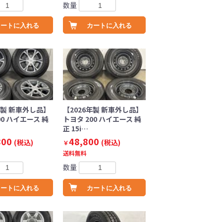
数量
カートに入れる
カートに入れる
年製 新車外し品】
【2026年製 新車外し品】
00 ハイエース 純
トヨタ 200 ハイエース 純
正 15i…
800
48,800
(税込)
(税込)
￥
送料無料
数量
カートに入れる
カートに入れる