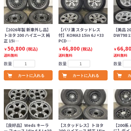
【2026年製 新車外し品】
【バリ溝 スタッドレス
【美品 2
トヨタ 200 ハイエース 純
付】KOMA3 15in 6J +33
DW798 1
正 15i…
PCD…
50,800
46,800
66,8
(税込)
(税込)
￥
￥
￥
送料無料
送料無料
送料無料
数量
数量
数量
カートに入れる
カートに入れる
【良好品】Weds キーラ
【スタッドレス】トヨタ
【200系
ー フォース 16in 6.5J +38
200 ハイエース 純正 15in
に】デイトナ