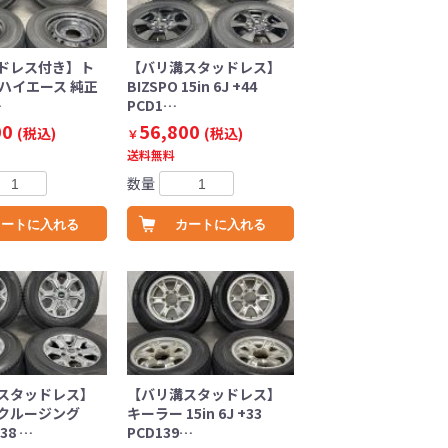
ドレス付き】ト
【バリ溝スタッドレス】
0 ハイエース 純正
BIZSPO 15in 6J +44
…
PCD1…
00
56,800
(税込)
(税込)
￥
送料無料
数量
カートに入れる
カートに入れる
スタッドレス】
【バリ溝スタッドレス】
クルージング
キーラー 15in 6J +33
+38 …
PCD139…