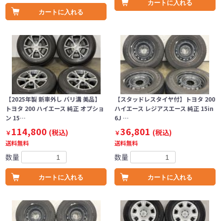
カートに入れる
カートに入れる
【2025年製 新車外し バリ溝 美品】
【スタッドレスタイヤ付】トヨタ 200
トヨタ 200 ハイエース 純正 オプショ
ハイエース レジアスエース 純正 15in
ン 15…
6J …
114,800
36,801
(税込)
(税込)
￥
￥
送料無料
送料無料
数量
数量
カートに入れる
カートに入れる