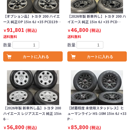
【オプション品】トヨタ 200 ハイエ
【2026年製 新車外し】トヨタ 200 ハ
ース 純正OP 15in 6J +35 PCD139…
イエース 純正 15in 6J +35 PCD…
91,801
46,800
(税込)
(税込)
￥
￥
送料無料
送料無料
数量
数量
カートに入れる
カートに入れる
【2026年製 新車外し品】トヨタ 200
【試着程度 未使用スタッドレス】ヒ
ハイエース レジアスエース 純正 15in
ューマンライン HS-10M 15in 6J +33
6…
P…
56,800
85,800
(税込)
(税込)
￥
￥