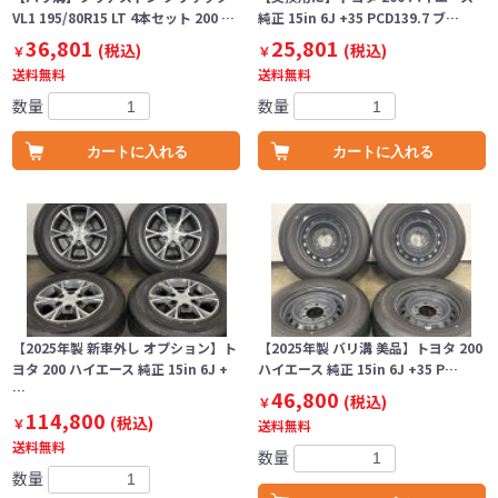
VL1 195/80R15 LT 4本セット 200 …
純正 15in 6J +35 PCD139.7 ブ…
36,801
25,801
(税込)
(税込)
￥
￥
送料無料
送料無料
数量
数量
カートに入れる
カートに入れる
【2025年製 新車外し オプション】ト
【2025年製 バリ溝 美品】トヨタ 200
ヨタ 200 ハイエース 純正 15in 6J +
ハイエース 純正 15in 6J +35 P…
…
46,800
(税込)
￥
114,800
(税込)
￥
送料無料
送料無料
数量
数量