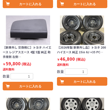
カートに入れる
カートに入れる
【新車外し 交換用に】トヨタ ハイエ
【2026年製 新車外し品】トヨタ 200
ース レジアスエース 4型 5型 純正 助
ハイエース 純正 15in 6J +35 PC…
手席側 左側…
46,800
(税込)
￥
59,800
(税込)
￥
送料無料
送料無料
数量
数量
カートに入れる
カートに入れる