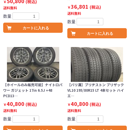
50,800
(税込)
￥
36,801
(税込)
￥
送料無料
送料無料
数量
数量
カートに入れる
カートに入れる
【ホイールのみ販売可能】ナイトロパ
【バリ溝】ブリヂストン ブリザック
ワー ガジェット 17in 6.5J +48
VL10 195/80R15 LT 4本セット ハイ
PCD13…
エ…
40,800
40,800
(税込)
(税込)
￥
￥
送料無料
送料無料
数量
数量