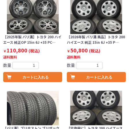
【2025年製 バリ溝】トヨタ 200 ハイ
【2026年製 バリ溝 美品】トヨタ 200
エース 純正OP 15in 6J +35 PC…
ハイエース 純正 15in 6J +35 P…
110,800
50,800
(税込)
(税込)
￥
￥
送料無料
送料無料
数量
数量
カートに入れる
カートに入れる
【バリ溝】ブリヂストン ブリザック
【交換用に】トヨタ 200 ハイエース