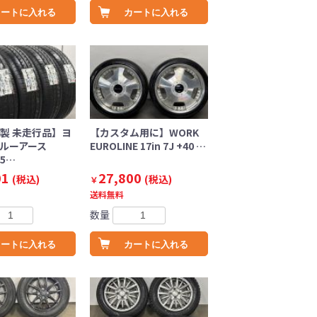
カートに入れる
カートに入れる
年製 未走行品】ヨ
【カスタム用に】WORK
ブルーアース
EUROLINE 17in 7J +40 …
85…
01
27,800
(税込)
(税込)
￥
送料無料
数量
カートに入れる
カートに入れる