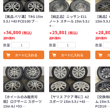
【美品 バリ溝】TRG 15in
【純正品】ニッサン E11
【美品】G
5.5J +43 PCD100 ブ…
ノート スチール 15in 5.5J
15in 5.5
+…
56,800
25,801
28,8
(税込)
(税込)
￥
￥
￥
送料無料
送料無料
送料無料
数量
数量
数量
カートに入れる
カートに入れる
【ホイールのみ販売可
【ヤリス アクア 等に】AZ
【交換用
能】ロクサーニ スポーツ
スポーツ 15in 5.5J +43 …
ム 15in 5
15in 6J +53…
PCD10…