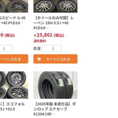
スピード G-05
【ホイールのみ可能】レ
J +43 PCD10…
ーベン 15in 5.5J +43
PCD10…
00
25,801
(税込)
(税込)
￥
送料無料
数量
カートに入れる
カートに入れる
に】エコフォル
【2025年製 未走行品】ダ
.5J +52.5
ンロップ エナセーブ
EC204 185…