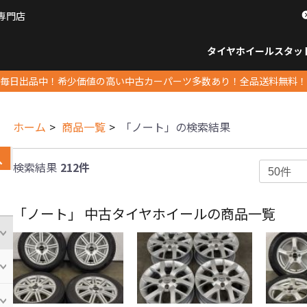
専門店
パーツ販売ナンバーワン
タイヤホイール
スタッ
すべてのサイズ
14インチ以下
15インチ
16インチ
17インチ
18インチ
19インチ
20インチ
21インチ
22インチ
23インチ以上
すべて
14イ
15イン
16イン
17イン
18イン
19イン
20イン
21イン
22イン
23イ
毎日出品中！希少価値の高い中古カーパーツ多数あり！全品送料無料！
ホーム
商品一覧
「ノート」の検索結果
検索結果
212件
「ノート」 中古タイヤホイールの商品一覧