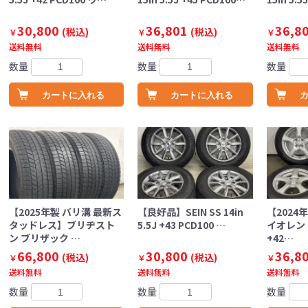
30,800
36,801
36,8
(税込)
(税込)
￥
￥
￥
送料無料
送料無料
送料無料
数量
数量
数量
カートに入れる
カートに入れる
【2025年製 バリ溝 最新ス
【良好品】SEIN SS 14in
【2024
タッドレス】ブリヂスト
5.5J +43 PCD100 …
イオレント 1
ン ブリザック …
+42…
66,800
30,800
36,8
(税込)
(税込)
￥
￥
￥
送料無料
送料無料
送料無料
数量
数量
数量