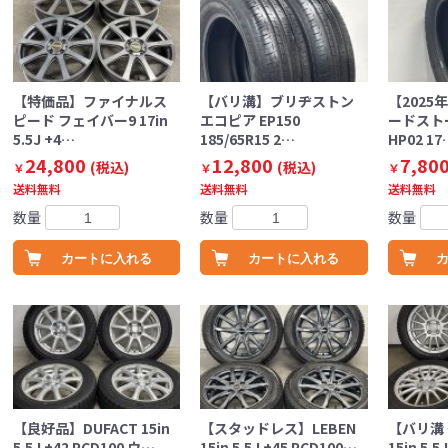
【特価品】ファイナルス
【バリ溝】ブリヂストン
【2025
ピード フェイバー9 17in
エコピア EP150
ードスト
5.5J +4…
185/65R15 2…
HP02 17
24,800
12,800
7,80
(税込)
(税込)
￥
￥
￥
送料無料
送料無料
送料無料
数量
数量
数量
カートに入れる
カートに入れる
【良好品】DUFACT 15in
【スタッドレス】LEBEN
【バリ溝 
5.5J +42 PCD100 ウ…
15in 5.5J +45 PCD100…
15in 5.5