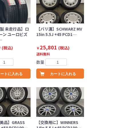
年製 未走行品】ロ
【バリ溝】SCHWARZ MV
ーン ユーロビズ
15in 5.5J +45 PCD1…
…
0
25,801
(税込)
(税込)
￥
送料無料
数量
カートに入れる
カートに入れる
美品】GRASS
【交換用に】WINNERS
J +50 PCD100…
14in 5.5J +48 PCD100…