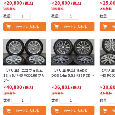
20,800
28,800
25,8
(税込)
(税込)
￥
￥
￥
送料無料
送料無料
送料無料
数量
数量
数量
カートに入れる
カートに入れる
【バリ溝】エコフォルム
【バリ溝 美品】BADX
【バリ溝】SE
16in 6J +45 PCD100 ブリ
DOS 14in 5.5J +38 PCD…
+43 PC
ヂ…
40,800
36,801
30,8
(税込)
(税込)
￥
￥
￥
送料無料
送料無料
送料無料
数量
数量
数量
カートに入れる
カートに入れる