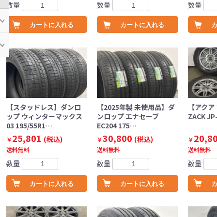
数量
数量
数量
カートに入れる
カートに入れる
【スタッドレス】ダンロ
【2025年製 未使用品】ダ
【アクア
ップ ウィンターマックス
ンロップ エナセーブ
ZACK JP-
03 195/55R1…
EC204 175…
25,801
30,800
20,8
(税込)
(税込)
￥
￥
￥
送料無料
送料無料
送料無料
数量
数量
数量
カートに入れる
カートに入れる