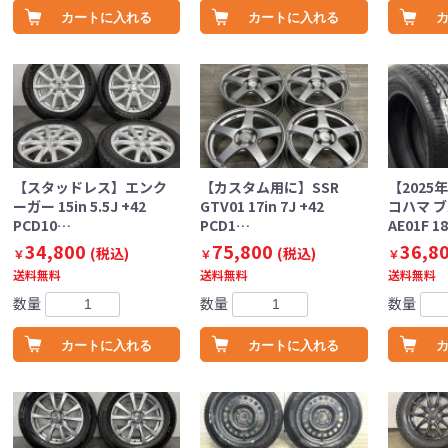
カートに入れる
カートに入れる
【スタッドレス】エンク
【カスタム用に】SSR
【2025
ーガー 15in 5.5J +42
GTV01 17in 7J +42
コハマ 
PCD10…
PCD1…
AE01F 1
34,800
75,800
36,8
(税込)
(税込)
￥
￥
￥
送料無料
送料無料
送料無料
数量
数量
数量
カートに入れる
カートに入れる