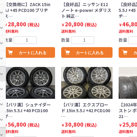
【交換用に】ZACK 15in
【良好品】ニッサン E12
【良好品】
6J +45 PCD100 ブリヂ
ノート e-power メダリス
5.5J +4
ス…
ト 純正…
ヂ…
28,800
20,800
46,8
(税込)
(税込)
￥
￥
￥
送料無料
送料無料
送料無料
数量
数量
数量
カートに入れる
カートに入れる
【バリ溝】シュナイダー
【バリ溝】エクスプロー
【2024
15in 5.5J +40 PCD100
ド 15in 5.5J +42 PCD100
ストン ポテ
ブ…
…
21…
56,800
30,800
25,8
(税込)
(税込)
￥
￥
￥
送料無料
送料無料
送料無料