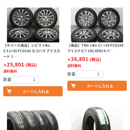
【ホイール美品】シビラ 14in
【美品】TRG 14in 5J +39 PCD100
5.5J+42 PCD100 ヨコハマ アイスガ
アイスナビ7 165/65R14 パ…
ード 1…
36,801
(税込)
￥
25,801
(税込)
￥
送料無料
送料無料
数量
数量
カートに入れる
カートに入れる