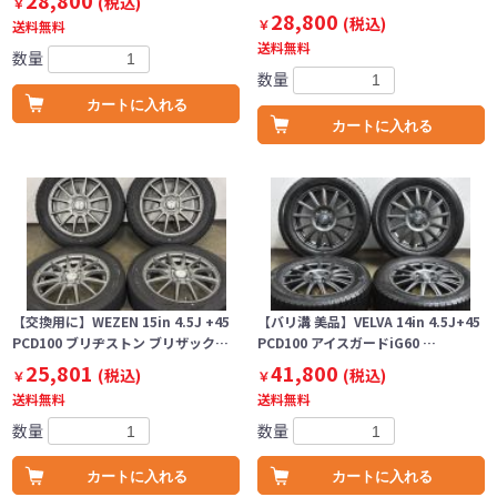
28,800
(税込)
￥
28,800
(税込)
￥
送料無料
送料無料
数量
数量
カートに入れる
カートに入れる
【交換用に】WEZEN 15in 4.5J +45
【バリ溝 美品】VELVA 14in 4.5J+45
PCD100 ブリヂストン ブリザック…
PCD100 アイスガードiG60 …
25,801
41,800
(税込)
(税込)
￥
￥
送料無料
送料無料
数量
数量
カートに入れる
カートに入れる