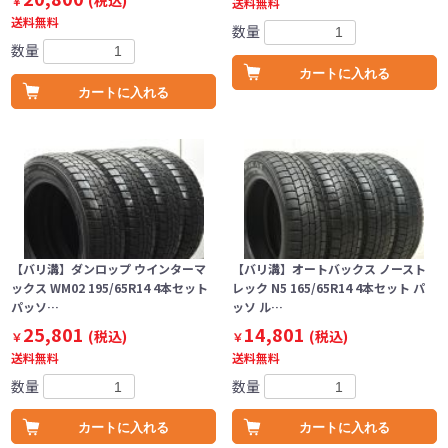
(税込)
￥
送料無料
送料無料
数量
数量
カートに入れる
カートに入れる
【バリ溝】ダンロップ ウインターマ
【バリ溝】オートバックス ノースト
ックス WM02 195/65R14 4本セット
レック N5 165/65R14 4本セット パ
パッソ…
ッソ ル…
25,801
14,801
(税込)
(税込)
￥
￥
送料無料
送料無料
数量
数量
カートに入れる
カートに入れる