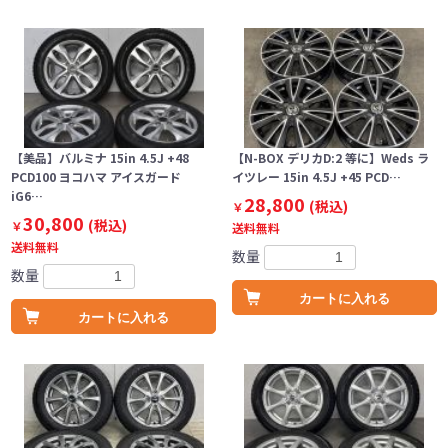
【美品】バルミナ 15in 4.5J +48
【N-BOX デリカD:2 等に】Weds ラ
PCD100 ヨコハマ アイスガード
イツレー 15in 4.5J +45 PCD…
iG6…
28,800
(税込)
￥
30,800
(税込)
￥
送料無料
送料無料
数量
数量
カートに入れる
カートに入れる