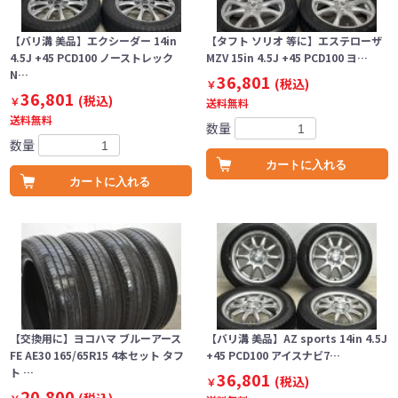
【バリ溝 美品】エクシーダー 14in
【タフト ソリオ 等に】エステローザ
4.5J +45 PCD100 ノーストレック
MZV 15in 4.5J +45 PCD100 ヨ…
N…
36,801
(税込)
￥
36,801
(税込)
￥
送料無料
送料無料
数量
数量
カートに入れる
カートに入れる
【交換用に】ヨコハマ ブルーアース
【バリ溝 美品】AZ sports 14in 4.5J
FE AE30 165/65R15 4本セット タフ
+45 PCD100 アイスナビ7…
ト …
36,801
(税込)
￥
20,800