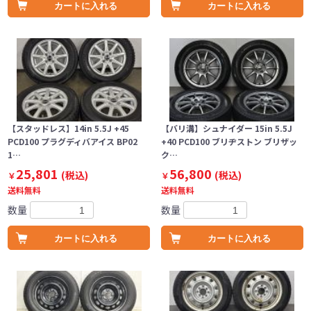
カートに入れる
カートに入れる
【スタッドレス】14in 5.5J +45
【バリ溝】シュナイダー 15in 5.5J
PCD100 プラグディバアイス BP02
+40 PCD100 ブリヂストン ブリザッ
1…
ク…
25,801
56,800
(税込)
(税込)
￥
￥
送料無料
送料無料
数量
数量
カートに入れる
カートに入れる