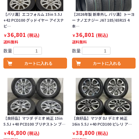
【バリ溝】エコフォルム 15in 5.5J
【2026年製 新車外し バリ溝】トーヨ
+42 PCD100 グッドイヤー アイスナ
ー ナノエナジー J67 185/65R15 4
ビ…
本…
36,801
36,801
(税込)
(税込)
￥
￥
送料無料
送料無料
数量
数量
カートに入れる
カートに入れる
【良好品】マツダ デミオ 純正 15in
【良好品】マツダ DJ デミオ 純正
5.5J +40 PCD100 ブリヂストン ブ…
16in 5.5J +40 PCD100 ピレリ ア…
46,800
38,800
(税込)
(税込)
￥
￥