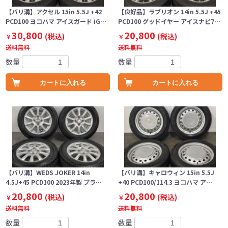
【バリ溝】アクセル 15in 5.5J +42
【良好品】ラブリオン 14in 5.5J +45
PCD100 ヨコハマ アイスガード iG…
PCD100 グッドイヤー アイスナビ7…
30,800
20,800
(税込)
(税込)
￥
￥
送料無料
送料無料
数量
数量
カートに入れる
カートに入れる
【バリ溝】WEDS JOKER 14in
【バリ溝】キャロウィン 15in 5.5J
4.5J+45 PCD100 2023年製 プラ…
+40 PCD100/114.3 ヨコハマ ア…
20,800
20,800
(税込)
(税込)
￥
￥
送料無料
送料無料
数量
数量