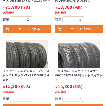
ーリズモ 14in 6J +33 PCD100 4本…
PCD100 2023年 ダンロップ…
75,800
18,800
(税込)
(税込)
￥
￥
送料無料
送料無料
数量
数量
カートに入れる
カートに入れる
【フリード シエンタ 等に】ブリヂス
【交換用に】ヨコハマ アイスガード
トン ブリザック VRX2 185/65R15 4
iG60 165/70R14 4本セット スイフト
本セ…
ア…
15,800
15,800
(税込)
(税込)
￥
￥
送料無料
送料無料
数量
数量