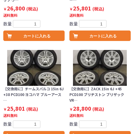
26,800
25,801
(税込)
(税込)
￥
￥
送料無料
送料無料
数量
数量
カートに入れる
カートに入れる
【交換用に】チームスパルコ 15in 6J
【交換用に】ZACK 15in 6J +45
+38 PCD100 ヨコハマ ブルーアース
PCD100 ブリヂストン ブリザック
…
VR…
25,801
28,800
(税込)
(税込)
￥
￥
送料無料
送料無料
数量
数量