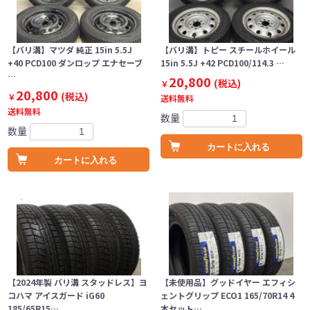
【バリ溝】マツダ 純正 15in 5.5J
【バリ溝】トピー スチールホイール
+40 PCD100 ダンロップ エナセーブ
15in 5.5J +42 PCD100/114.3 …
…
20,800
(税込)
￥
20,800
(税込)
￥
送料無料
送料無料
数量
数量
カートに入れる
カートに入れる
【2024年製 バリ溝 スタッドレス】ヨ
【未使用品】グッドイヤー エフィシ
コハマ アイスガード iG60
ェントグリップ ECO1 165/70R14 4
185/65R15…
本セット…