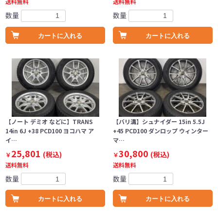
送料無料
送料無料
数量
数量
カートに入れる
カートに入れる
【ノート デミオ などに】TRANS
【バリ溝】シュナイダー 15in 5.5J
14in 6J +38 PCD100 ヨコハマ ア
+45 PCD100 ダンロップ ウィンター
イ…
マ…
25,801
30,800
(税込)
(税込)
￥
￥
送料無料
送料無料
数量
数量
カートに入れる
カートに入れる