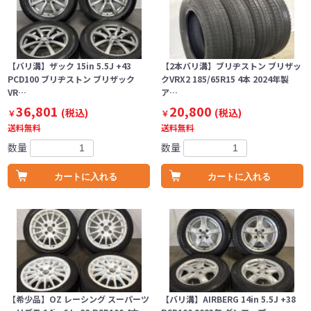
【バリ溝】ザック 15in 5.5J +43
【2本バリ溝】ブリヂストン ブリザッ
PCD100 ブリヂストン ブリザック
クVRX2 185/65R15 4本 2024年製
VR…
ア…
36,801
20,800
(税込)
(税込)
￥
￥
送料無料
送料無料
数量
数量
カートに入れる
カートに入れる
【希少品】OZ レーシング スーパーツ
【バリ溝】AIRBERG 14in 5.5J +38