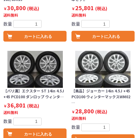
30,800
25,801
(税込)
(税込)
￥
￥
送料無料
送料無料
数量
数量
カートに入れる
カートに入れる
【バリ溝】エクスター ST 14in 4.5J
【美品】ジョーカー 14in 4.5J +45
+45 PCD100 ダンロップ ウィンタ…
PCD100 ウィンターマックスWM02
…
36,801
(税込)
￥
28,800
(税込)
￥
送料無料
送料無料
数量
数量
カートに入れる