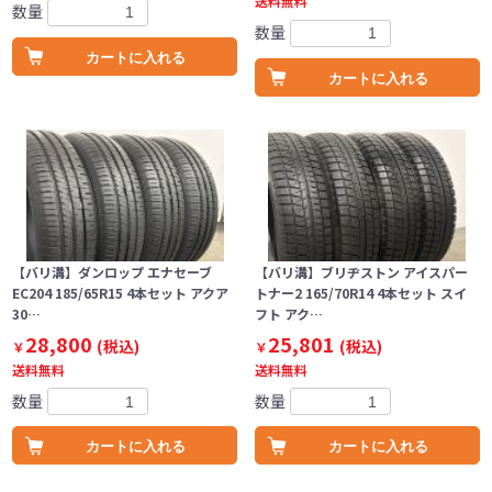
送料無料
数量
数量
カートに入れる
カートに入れる
【バリ溝】ダンロップ エナセーブ
【バリ溝】ブリヂストン アイスパー
EC204 185/65R15 4本セット アクア
トナー2 165/70R14 4本セット スイ
30…
フト アク…
28,800
25,801
(税込)
(税込)
￥
￥
送料無料
送料無料
数量
数量
カートに入れる
カートに入れる