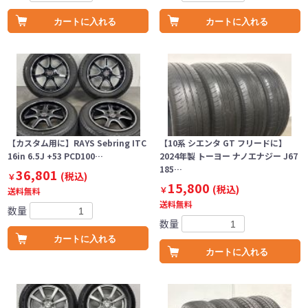
カートに入れる
カートに入れる
【カスタム用に】RAYS Sebring ITC
【10系 シエンタ GT フリードに】
16in 6.5J +53 PCD100…
2024年製 トーヨー ナノエナジー J67
185…
36,801
(税込)
￥
15,800
(税込)
￥
送料無料
送料無料
数量
数量
カートに入れる
カートに入れる