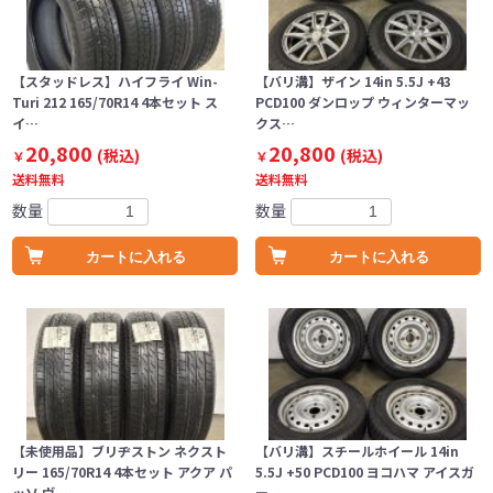
【スタッドレス】ハイフライ Win-
【バリ溝】ザイン 14in 5.5J +43
Turi 212 165/70R14 4本セット ス
PCD100 ダンロップ ウィンターマッ
イ…
クス…
20,800
20,800
(税込)
(税込)
￥
￥
送料無料
送料無料
数量
数量
カートに入れる
カートに入れる
【未使用品】ブリヂストン ネクスト
【バリ溝】スチールホイール 14in
リー 165/70R14 4本セット アクア パ
5.5J +50 PCD100 ヨコハマ アイスガ
ッソ ヴ…
ー…