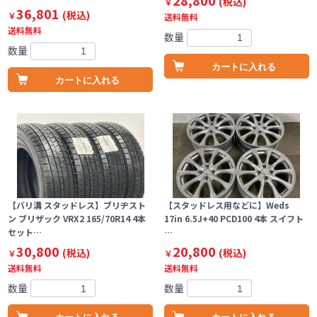
28,800
(税込)
￥
36,801
(税込)
￥
送料無料
送料無料
数量
数量
カートに入れる
カートに入れる
【バリ溝 スタッドレス】ブリヂスト
【スタッドレス用などに】Weds
ン ブリザック VRX2 165/70R14 4本
17in 6.5J+40 PCD100 4本 スイフト
セット…
…
30,800
20,800
(税込)
(税込)
￥
￥
送料無料
送料無料
数量
数量