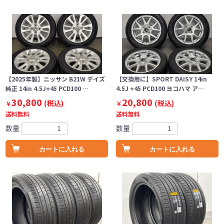
【2025年製】ニッサン B21W デイズ
【交換用に】SPORT DAISY 14in
純正 14in 4.5J+45 PCD100 …
4.5J +45 PCD100 ヨコハマ ア…
30,800
20,800
(税込)
(税込)
￥
￥
送料無料
送料無料
数量
数量
カートに入れる
カートに入れる