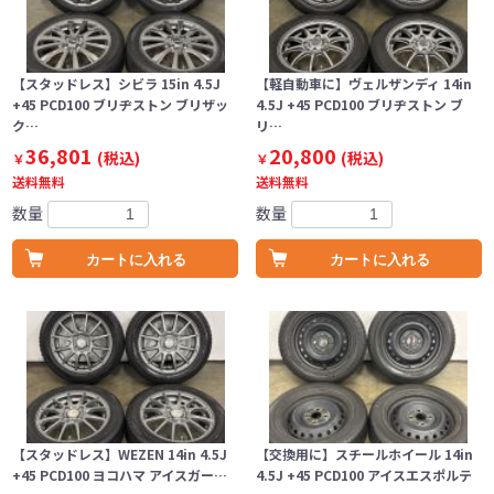
【スタッドレス】シビラ 15in 4.5J
【軽自動車に】ヴェルザンディ 14in
+45 PCD100 ブリヂストン ブリザッ
4.5J +45 PCD100 ブリヂストン ブ
ク…
リ…
36,801
20,800
(税込)
(税込)
￥
￥
送料無料
送料無料
数量
数量
カートに入れる
カートに入れる
【スタッドレス】WEZEN 14in 4.5J
【交換用に】スチールホイール 14in
+45 PCD100 ヨコハマ アイスガー…
4.5J +45 PCD100 アイスエスポルテ