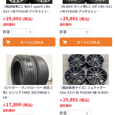
【軽自動車に】BEST specK 14in
【N-BOX タント等に】LVF 14in 4.5J
4.5J +45 PCD100 ブリヂストン…
+45 PCD100 ブリヂストン …
25,801
25,801
(税込)
(税込)
￥
￥
送料無料
送料無料
数量
数量
カートに入れる
カートに入れる
【ジャガー・ランドローバー 承認 2
【軽自動車サイズ】シュナイダー
本】ピレリ P ZERO 255/50R20 J
15in 4.5J+43 PCD100 4本 N-BOX …
LR…
25,801
(税込)
￥
17,800
(税込)
￥
送料無料
送料無料
数量