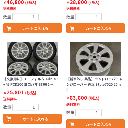
46,800
28,800
(税込)
(税込)
￥
￥
送料無料
送料無料
数量
数量
カートに入れる
カートに入れる
【交換用に】エコフォルム 14in 4.5J
【新車外し 美品】ランドローバー レ
+45 PCD100 ヨコハマ S306 1…
ンジローバー 純正 Style7020 20in
8.…
25,801
(税込)
￥
83,800
(税込)
￥
送料無料
送料無料
数量
数量
カートに入れる
カートに入れる