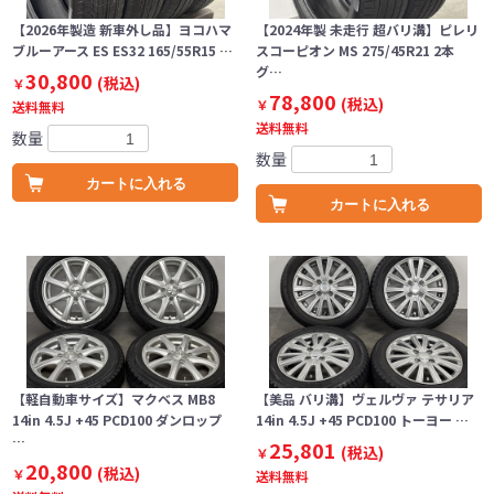
【2026年製造 新車外し品】ヨコハマ
【2024年製 未走行 超バリ溝】ピレリ
ブルーアース ES ES32 165/55R15 …
スコーピオン MS 275/45R21 2本
グ…
30,800
(税込)
￥
78,800
(税込)
￥
送料無料
送料無料
数量
数量
カートに入れる
カートに入れる
【軽自動車サイズ】マクベス MB8
【美品 バリ溝】ヴェルヴァ テサリア
14in 4.5J +45 PCD100 ダンロップ
14in 4.5J +45 PCD100 トーヨー …
…
25,801
(税込)
￥
20,800
(税込)
￥
送料無料