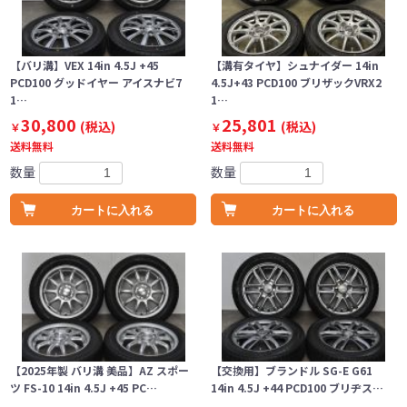
【バリ溝】VEX 14in 4.5J +45
【溝有タイヤ】シュナイダー 14in
PCD100 グッドイヤー アイスナビ7
4.5J+43 PCD100 ブリザックVRX2
1…
1…
30,800
25,801
(税込)
(税込)
￥
￥
送料無料
送料無料
数量
数量
カートに入れる
カートに入れる
【2025年製 バリ溝 美品】AZ スポー
【交換用】ブランドル SG-E G61
ツ FS-10 14in 4.5J +45 PC…
14in 4.5J +44 PCD100 ブリヂス…