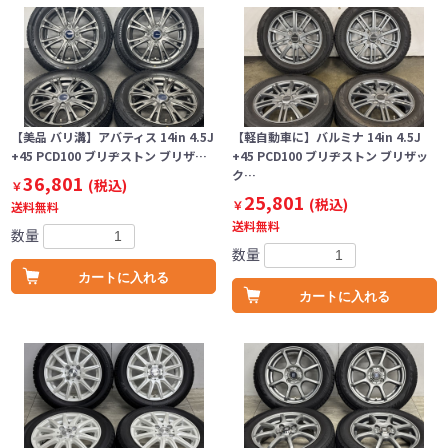
【美品 バリ溝】アバティス 14in 4.5J
【軽自動車に】バルミナ 14in 4.5J
+45 PCD100 ブリヂストン ブリザ…
+45 PCD100 ブリヂストン ブリザッ
ク…
36,801
(税込)
￥
25,801
(税込)
￥
送料無料
送料無料
数量
数量
カートに入れる
カートに入れる