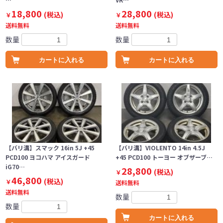
18,800
28,800
(税込)
(税込)
￥
￥
送料無料
送料無料
数量
数量
カートに入れる
カートに入れる
【バリ溝】スマック 16in 5J +45
【バリ溝】VIOLENTO 14in 4.5J
PCD100 ヨコハマ アイスガード
+45 PCD100 トーヨー オブザーブ…
iG70…
28,800
(税込)
￥
46,800
(税込)
￥
送料無料
送料無料
数量
数量
カートに入れる