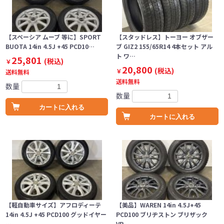
【スペーシア ムーブ 等に】SPORT
【スタッドレス】トーヨー オブザー
BUOTA 14in 4.5J +45 PCD10…
ブ GIZ2 155/65R14 4本セット アル
ト ワ…
25,801
(税込)
￥
20,800
(税込)
￥
送料無料
送料無料
数量
数量
カートに入れる
カートに入れる
【軽自動車サイズ】アフロディーテ
【美品】WAREN 14in 4.5J+45
14in 4.5J +45 PCD100 グッドイヤー
PCD100 ブリヂストン ブリザック
…
VR…