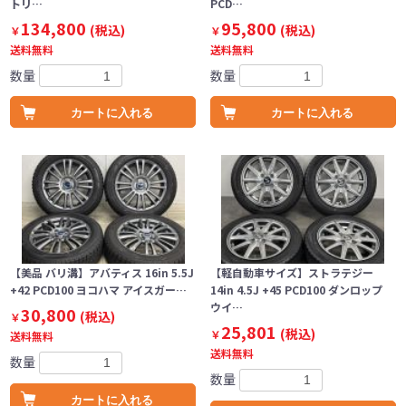
トリ…
PCD…
134,800
95,800
(税込)
(税込)
￥
￥
送料無料
送料無料
数量
数量
カートに入れる
カートに入れる
【美品 バリ溝】アバティス 16in 5.5J
【軽自動車サイズ】ストラテジー
+42 PCD100 ヨコハマ アイスガー…
14in 4.5J +45 PCD100 ダンロップ
ウイ…
30,800
(税込)
￥
25,801
(税込)
￥
送料無料
送料無料
数量
数量
カートに入れる