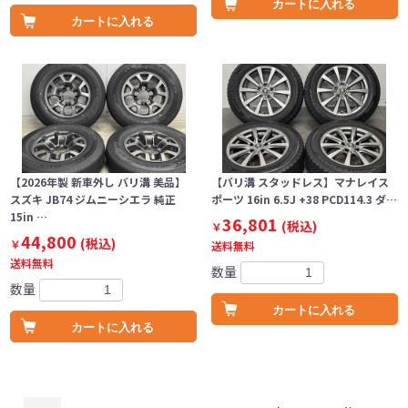
カートに入れる
カートに入れる
【2026年製 新車外し バリ溝 美品】
【バリ溝 スタッドレス】マナレイス
スズキ JB74 ジムニーシエラ 純正
ポーツ 16in 6.5J +38 PCD114.3 ダ…
15in …
36,801
(税込)
￥
44,800
(税込)
￥
送料無料
送料無料
数量
数量
カートに入れる
カートに入れる