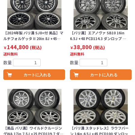
【2024年製 バリ溝 SJ8+付 美品】マ
【バリ溝】エアノヴァ SB10 16in
ルチフォルゲッタ II 20in 8J +45…
6.5J +48 PCD114.3 ダンロップ …
144,800
38,800
(税込)
(税込)
￥
￥
送料無料
送料無料
数量
数量
カートに入れる
カートに入れる
【美品 バリ溝】ワイルドクルージン
【バリ溝 スタッドレス】ラウフバー
グWA 17in 7.5J +25 PCD139.7 ダ…
ン 14in 4.5J +45 PCD100 ダンロッ