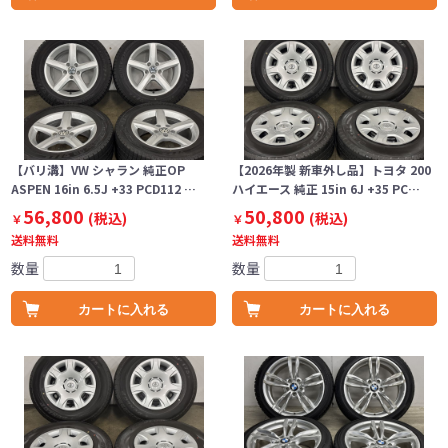
【バリ溝】VW シャラン 純正OP
【2026年製 新車外し品】トヨタ 200
ASPEN 16in 6.5J +33 PCD112 …
ハイエース 純正 15in 6J +35 PC…
56,800
50,800
(税込)
(税込)
￥
￥
送料無料
送料無料
数量
数量
カートに入れる
カートに入れる