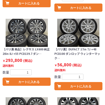
カートに入れる
カートに入れる
【バリ溝 美品】レクサス LX600 純正
【バリ溝】DUFACT 17in 7J +48
20in 8J +55 PCD139.7 ダン…
PCD100 ダンロップ ウィンターマッ
ク…
293,800
(税込)
￥
56,800
(税込)
￥
送料無料
送料無料
数量
数量
カートに入れる
カートに入れる