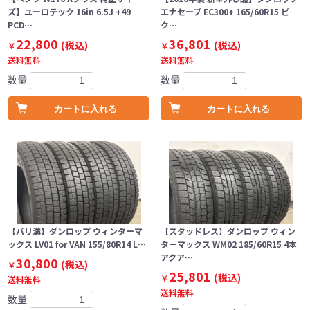
ズ】ユーロテック 16in 6.5J +49
エナセーブ EC300+ 165/60R15 ピ
PCD…
ク…
22,800
36,801
(税込)
(税込)
￥
￥
送料無料
送料無料
数量
数量
カートに入れる
カートに入れる
【バリ溝】ダンロップ ウィンターマ
【スタッドレス】ダンロップ ウィン
ックス LV01 for VAN 155/80R14 L…
ターマックス WM02 185/60R15 4本
アクア…
30,800
(税込)
￥
25,801
(税込)
￥
送料無料
送料無料
数量