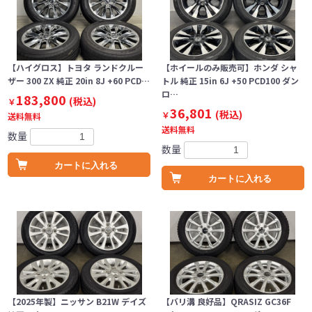
【ハイグロス】トヨタ ランドクルー
【ホイールのみ販売可】ホンダ シャ
ザー 300 ZX 純正 20in 8J +60 PCD…
トル 純正 15in 6J +50 PCD100 ダン
ロ…
183,800
(税込)
￥
36,801
(税込)
￥
送料無料
送料無料
数量
数量
カートに入れる
カートに入れる
【2025年製】ニッサン B21W デイズ
【バリ溝 良好品】QRASIZ GC36F