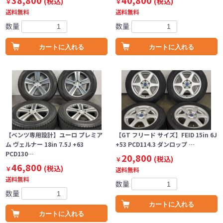
38,800
40,800
(税込)
(税込)
￥
￥
送料無料
送料無料
数量
数量
カートに入れる
カートに入れる
【ベンツ専用設計】ユーロ プレミア
【GT フリード サイズ】FEID 15in 6J
ム ヴェルナー 18in 7.5J +63
+53 PCD114.3 ダンロップ …
PCD130…
20,800
(税込)
￥
46,800
(税込)
￥
送料無料
送料無料
数量
数量
カートに入れる
カートに入れる