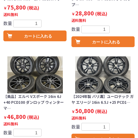
プ…
75,800
(税込)
￥
28,800
(税込)
￥
送料無料
送料無料
数量
数量
カートに入れる
カートに入れる
【美品】エルベ Vスポーク 16in 6J
【2024年製 バリ溝】ユーロテック ガ
+40 PCD100 ダンロップ ウィンター
ヤ エリージ 16in 6.5J +25 PCD1…
マ…
50,800
(税込)
￥
46,800
(税込)
￥
送料無料
送料無料
数量
数量