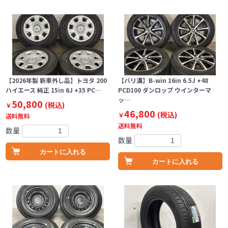
【2026年製 新車外し品】トヨタ 200
【バリ溝】B-win 16in 6.5J +48
ハイエース 純正 15in 6J +35 PC…
PCD100 ダンロップ ウインターマ
ッ…
50,800
(税込)
￥
46,800
(税込)
￥
送料無料
送料無料
数量
数量
カートに入れる
カートに入れる