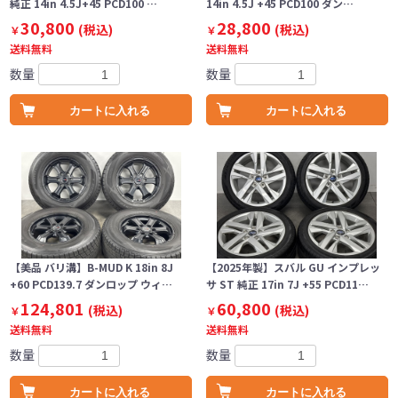
純正 14in 4.5J+45 PCD100 …
14in 4.5J +45 PCD100 ダン…
30,800
28,800
(税込)
(税込)
￥
￥
送料無料
送料無料
数量
数量
カートに入れる
カートに入れる
【美品 バリ溝】B-MUD K 18in 8J
【2025年製】スバル GU インプレッ
+60 PCD139.7 ダンロップ ウィ…
サ ST 純正 17in 7J +55 PCD11…
124,801
60,800
(税込)
(税込)
￥
￥
送料無料
送料無料
数量
数量
カートに入れる
カートに入れる