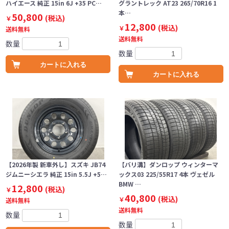
ハイエース 純正 15in 6J +35 PC…
グラントレック AT23 265/70R16 1
本…
50,800
(税込)
￥
12,800
(税込)
￥
送料無料
送料無料
数量
数量
カートに入れる
カートに入れる
【2026年製 新車外し】スズキ JB74
【バリ溝】ダンロップ ウィンターマ
ジムニーシエラ 純正 15in 5.5J +5…
ックス03 225/55R17 4本 ヴェゼル
BMW …
12,800
(税込)
￥
40,800
(税込)
￥
送料無料
送料無料
数量
数量