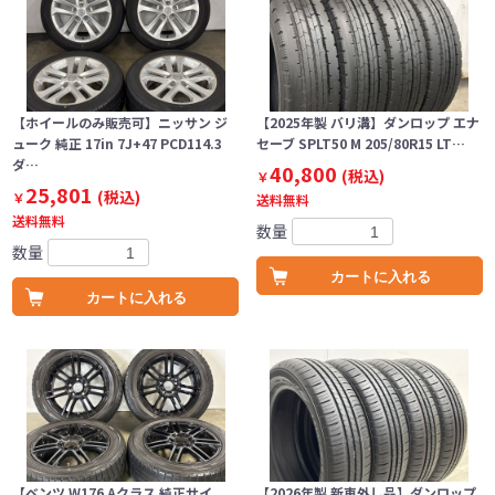
【ホイールのみ販売可】ニッサン ジ
【2025年製 バリ溝】ダンロップ エナ
ューク 純正 17in 7J+47 PCD114.3
セーブ SPLT50 M 205/80R15 LT…
ダ…
40,800
(税込)
￥
25,801
(税込)
￥
送料無料
送料無料
数量
数量
カートに入れる
カートに入れる
【ベンツ W176 Aクラス 純正サイ
【2026年製 新車外し品】ダンロップ