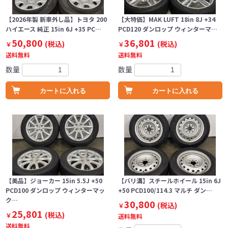
【2026年製 新車外し品】トヨタ 200
【大特価】MAK LUFT 18in 8J +34
ハイエース 純正 15in 6J +35 PC…
PCD120 ダンロップ ウィンターマ…
50,800
36,801
(税込)
(税込)
￥
￥
送料無料
送料無料
数量
数量
カートに入れる
カートに入れる
【美品】ジョーカー 15in 5.5J +50
【バリ溝】スチールホイール 15in 6J
PCD100 ダンロップ ウィンターマッ
+50 PCD100/114.3 マルチ ダン…
ク…
30,800
(税込)
￥
25,801
(税込)
￥
送料無料
送料無料