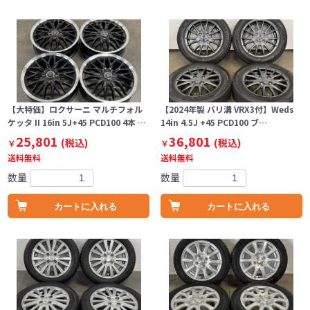
【大特価】ロクサーニ マルチフォル
【2024年製 バリ溝 VRX3付】Weds
ケッタ II 16in 5J+45 PCD100 4本 …
14in 4.5J +45 PCD100 ブ…
25,801
36,801
(税込)
(税込)
￥
￥
送料無料
送料無料
数量
数量
カートに入れる
カートに入れる