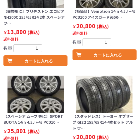
【交換用に】ブリヂストン エコピア
【特価品】Vemotion 14in 4.5J +45
NH200C 155/65R14 2本 スペーシア
PCD100 アイスガードiG50…
ワ…
20,800
(税込)
￥
13,800
(税込)
￥
送料無料
送料無料
数量
数量
カートに入れる
カートに入れる
【スペーシア ムーブ 等に】SPORT
【スタッドレス】トーヨー オブザー
BUOTA 14in 4.5J +45 PCD10…
ブ GIZ2 155/65R14 4本セット アル
ト ワ…
25,801
(税込)
￥
20,800
(税込)
￥
送料無料