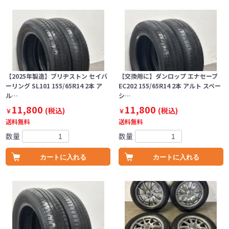
【2025年製造】ブリヂストン セイバ
【交換用に】ダンロップ エナセーブ
ーリング SL101 155/65R14 2本 ア
EC202 155/65R14 2本 アルト スペー
ル…
シ…
11,800
11,800
(税込)
(税込)
￥
￥
送料無料
送料無料
数量
数量
カートに入れる
カートに入れる