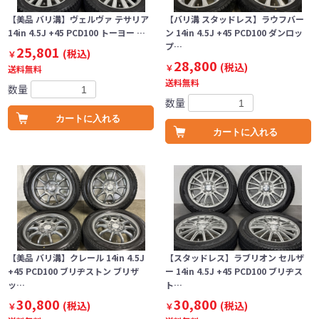
【美品 バリ溝】ヴェルヴァ テサリア
【バリ溝 スタッドレス】ラウフバー
14in 4.5J +45 PCD100 トーヨー …
ン 14in 4.5J +45 PCD100 ダンロッ
プ…
25,801
(税込)
￥
28,800
(税込)
￥
送料無料
送料無料
数量
数量
カートに入れる
カートに入れる
【美品 バリ溝】クレール 14in 4.5J
【スタッドレス】ラブリオン セルザ
+45 PCD100 ブリヂストン ブリザ
ー 14in 4.5J +45 PCD100 ブリヂス
ッ…
ト…
30,800
30,800
(税込)
(税込)
￥
￥