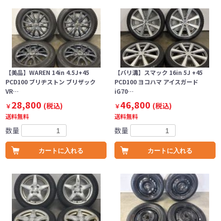
【美品】WAREN 14in 4.5J+45
【バリ溝】スマック 16in 5J +45
PCD100 ブリヂストン ブリザック
PCD100 ヨコハマ アイスガード
VR…
iG70…
28,800
46,800
(税込)
(税込)
￥
￥
送料無料
送料無料
数量
数量
カートに入れる
カートに入れる