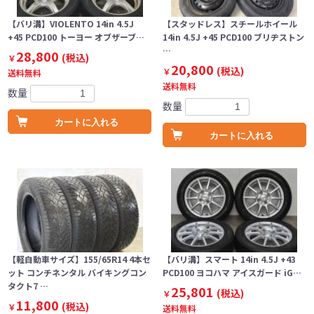
【バリ溝】VIOLENTO 14in 4.5J
【スタッドレス】スチールホイール
+45 PCD100 トーヨー オブザーブ…
14in 4.5J +45 PCD100 ブリヂストン
…
28,800
(税込)
￥
20,800
(税込)
￥
送料無料
送料無料
数量
数量
カートに入れる
カートに入れる
【軽自動車サイズ】155/65R14 4本セ
【バリ溝】スマート 14in 4.5J +43
ット コンチネンタル バイキングコン
PCD100 ヨコハマ アイスガード iG…
タクト7 …
25,801
(税込)
￥
11,800
(税込)
￥
送料無料