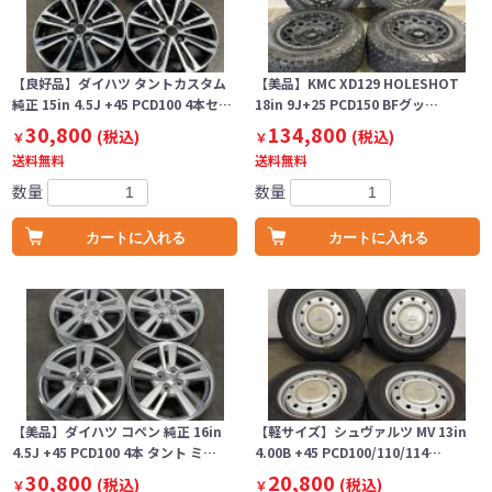
【良好品】ダイハツ タントカスタム
【美品】KMC XD129 HOLESHOT
純正 15in 4.5J +45 PCD100 4本セ…
18in 9J+25 PCD150 BFグッ…
30,800
134,800
(税込)
(税込)
￥
￥
送料無料
送料無料
数量
数量
カートに入れる
カートに入れる
【美品】ダイハツ コペン 純正 16in
【軽サイズ】シュヴァルツ MV 13in
4.5J +45 PCD100 4本 タント ミ…
4.00B +45 PCD100/110/114…
30,800
20,800
(税込)
(税込)
￥
￥