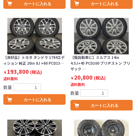
カートに入れる
カートに入れる
【良好品】トヨタ タンドラ 1794エデ
【軽自動車に】ミルアス 14in
ィション 純正 20in 8J +60 PCD13…
4.5J+45 PCD100 ブリヂストン ブリ
ザック …
193,800
(税込)
￥
20,800
(税込)
￥
送料無料
送料無料
数量
数量
カートに入れる
カートに入れる