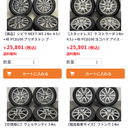
【美品】シビラ NEXT W5 14in 4.5J
【スタッドレス】ラ ストラーダ 14in
+45 PCD100 ブリヂストン ブ…
4.5J +45 PCD100 ヨコハマ アイス…
25,801
25,801
(税込)
(税込)
￥
￥
送料無料
送料無料
数量
数量
カートに入れる
カートに入れる
【交換用に】ヴェルサンディ 14in
【軽自動車サイズ】ファング 14in