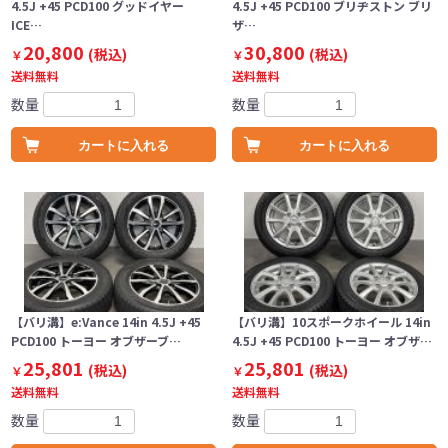
4.5J +45 PCD100 グッドイヤー
4.5J +45 PCD100 ブリヂストン ブリ
ICE…
ザ…
20,800
30,800
(税込)
(税込)
￥
￥
送料無料
送料無料
数量
数量
カートに入れる
カートに入れる
【バリ溝】e:Vance 14in 4.5J +45
【バリ溝】10スポークホイール 14in
PCD100 トーヨー オブザーブ…
4.5J +45 PCD100 トーヨー オブザ…
25,801
25,801
(税込)
(税込)
￥
￥
送料無料
送料無料
数量
数量