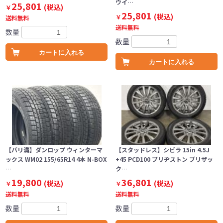
ウイ…
25,801
(税込)
￥
25,801
(税込)
￥
送料無料
送料無料
数量
数量
カートに入れる
カートに入れる
【バリ溝】ダンロップ ウィンターマ
【スタッドレス】シビラ 15in 4.5J
ックス WM02 155/65R14 4本 N-BOX
+45 PCD100 ブリヂストン ブリザッ
…
ク…
19,800
36,801
(税込)
(税込)
￥
￥
送料無料
送料無料
数量
数量