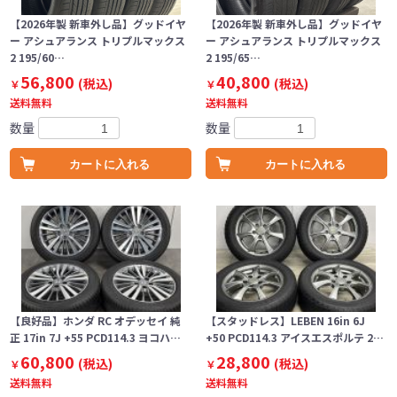
【2026年製 新車外し品】グッドイヤ
【2026年製 新車外し品】グッドイヤ
ー アシュアランス トリプルマックス
ー アシュアランス トリプルマックス
2 195/60…
2 195/65…
56,800
40,800
(税込)
(税込)
￥
￥
送料無料
送料無料
数量
数量
カートに入れる
カートに入れる
【良好品】ホンダ RC オデッセイ 純
【スタッドレス】LEBEN 16in 6J
正 17in 7J +55 PCD114.3 ヨコハ…
+50 PCD114.3 アイスエスポルテ 2…
60,800
28,800
(税込)
(税込)
￥
￥
送料無料
送料無料