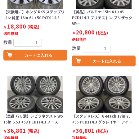
【交換用に】ホンダ RK5 ステップワ
【美品】バルミナ 15in 6J +45
ゴン 純正 16in 6J +50 PCD114.3…
PCD114.3 ブリヂストン ブリザック
VR…
18,800
(税込)
￥
20,800
(税込)
￥
送料無料
送料無料
数量
数量
カートに入れる
カートに入れる
【美品 バリ溝】シビラネクスト W5
【スタッドレス】G-Mach 17in 7J
15in 6.5J +53 PCD114.3 ノース…
+55 PCD114.3 グッドイヤー アイ…
36,801
36,801
(税込)
(税込)
￥
￥
送料無料
送料無料