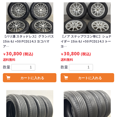
【バリ溝 スタッドレス】グランパス
【ノア ステップワゴン等に】シュナ
15in 6J +50 PCD114.3 ヨコハマ
イダー 15in 6J +50 PCD114.3 トー
ア…
ヨ…
30,800
30,800
(税込)
(税込)
￥
￥
送料無料
送料無料
数量
数量
カートに入れる
カートに入れる