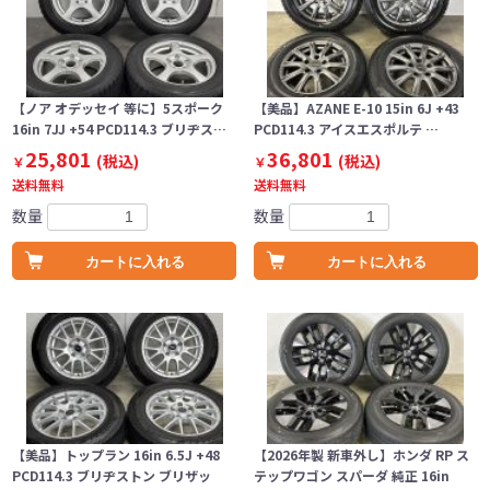
【ノア オデッセイ 等に】5スポーク
【美品】AZANE E-10 15in 6J +43
16in 7JJ +54 PCD114.3 ブリヂス…
PCD114.3 アイスエスポルテ …
25,801
36,801
(税込)
(税込)
￥
￥
送料無料
送料無料
数量
数量
カートに入れる
カートに入れる
【美品】トップラン 16in 6.5J +48
【2026年製 新車外し】ホンダ RP ス
PCD114.3 ブリヂストン ブリザッ
テップワゴン スパーダ 純正 16in