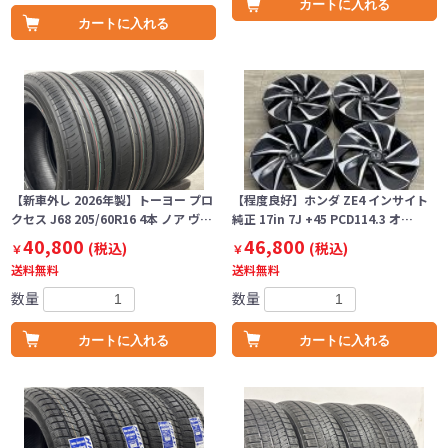
カートに入れる
カートに入れる
【新車外し 2026年製】トーヨー プロ
【程度良好】ホンダ ZE4 インサイト
クセス J68 205/60R16 4本 ノア ヴ…
純正 17in 7J +45 PCD114.3 オ…
40,800
46,800
(税込)
(税込)
￥
￥
送料無料
送料無料
数量
数量
カートに入れる
カートに入れる