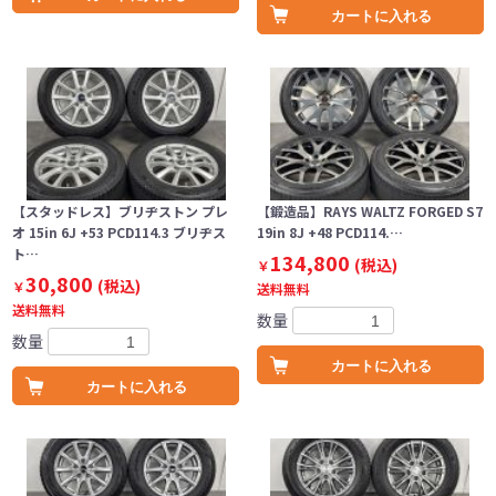
カートに入れる
【スタッドレス】ブリヂストン プレ
【鍛造品】RAYS WALTZ FORGED S7
オ 15in 6J +53 PCD114.3 ブリヂス
19in 8J +48 PCD114.…
ト…
134,800
(税込)
￥
30,800
(税込)
￥
送料無料
送料無料
数量
数量
カートに入れる
カートに入れる