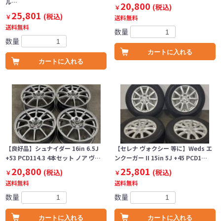
ル…
20,800
(税込)
￥
25,801
(税込)
￥
送料無料
送料無料
数量
数量
カートに入れる
カートに入れる
【良好品】シュナイダー 16in 6.5J
【セレナ ヴォクシー 等に】Weds エ
+53 PCD114.3 4本セット ノア ヴ…
ンクーガー II 15in 5J +45 PCD1…
20,800
25,801
(税込)
(税込)
￥
￥
送料無料
送料無料
数量
数量
カートに入れる
カートに入れる