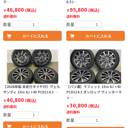
ク…
6.5J…
46,800
95,800
(税込)
(税込)
￥
￥
送料無料
送料無料
数量
数量
カートに入れる
カートに入れる
【2026年製 未走行タイヤ付】ヴェル
【バリ溝】ラフィット 15in 6J +43
ザンディ 15in 6J +43 PCD114.3 …
PCD114.3 ダンロップ ウィンターマ
ッ…
40,800
(税込)
￥
30,800
(税込)
￥
送料無料
送料無料
数量
数量
カートに入れる