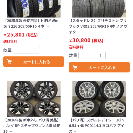
【2025年製 未使用品】HIFLY Win-
【スタッドレス】ブリヂストン ブリ
turi 216 205/55R16 ４本 …
ザック VRX2 205/60R16 4本 ノア ヴ
ォク…
25,801
(税込)
￥
30,800
(税込)
￥
送料無料
送料無料
数量
数量
カートに入れる
カートに入れる
【2026年製 新車外し バリ溝 美品】
【バリ溝】スポルトデイジー 16in
ホンダ RP ステップワゴン AIR 純正
6.5J +48 PCD114.3 ヨコハマ アイ
16i…
ス…