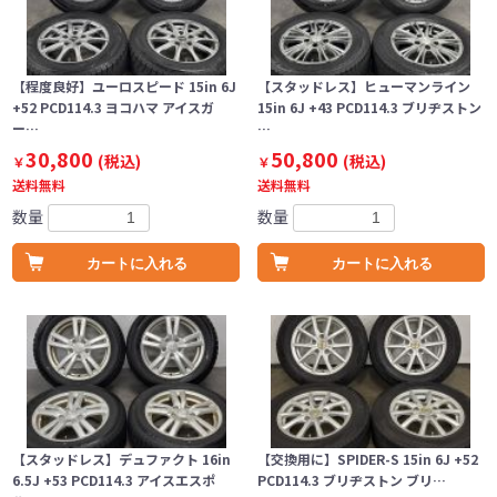
【程度良好】ユーロスピード 15in 6J
【スタッドレス】ヒューマンライン
+52 PCD114.3 ヨコハマ アイスガ
15in 6J +43 PCD114.3 ブリヂストン
ー…
…
30,800
50,800
(税込)
(税込)
￥
￥
送料無料
送料無料
数量
数量
カートに入れる
カートに入れる
【スタッドレス】デュファクト 16in
【交換用に】SPIDER-S 15in 6J +52
6.5J +53 PCD114.3 アイスエスポ
PCD114.3 ブリヂストン ブリ…