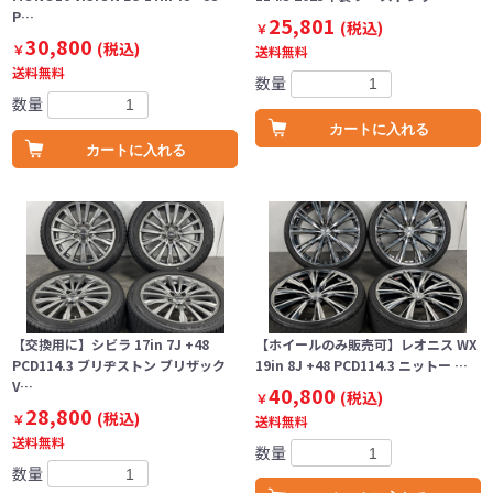
P…
25,801
(税込)
￥
30,800
(税込)
￥
送料無料
送料無料
数量
数量
カートに入れる
カートに入れる
【交換用に】シビラ 17in 7J +48
【ホイールのみ販売可】レオニス WX
PCD114.3 ブリヂストン ブリザック
19in 8J +48 PCD114.3 ニットー …
V…
40,800
(税込)
￥
28,800
(税込)
￥
送料無料
送料無料
数量
数量