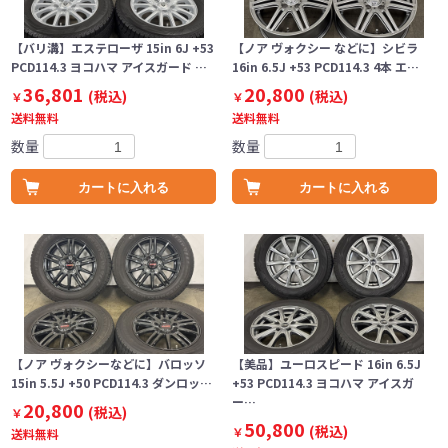
【バリ溝】エステローザ 15in 6J +53
【ノア ヴォクシー などに】シビラ
PCD114.3 ヨコハマ アイスガード …
16in 6.5J +53 PCD114.3 4本 エ…
36,801
20,800
(税込)
(税込)
￥
￥
送料無料
送料無料
数量
数量
カートに入れる
カートに入れる
【ノア ヴォクシーなどに】バロッソ
【美品】ユーロスピード 16in 6.5J
15in 5.5J +50 PCD114.3 ダンロッ…
+53 PCD114.3 ヨコハマ アイスガ
ー…
20,800
(税込)
￥
50,800
(税込)
￥
送料無料