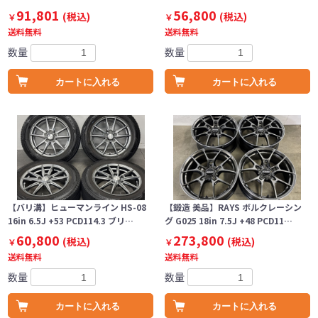
91,801
56,800
(税込)
(税込)
￥
￥
送料無料
送料無料
数量
数量
カートに入れる
カートに入れる
【バリ溝】ヒューマンライン HS-08
【鍛造 美品】RAYS ボルクレーシン
16in 6.5J +53 PCD114.3 ブリ…
グ G025 18in 7.5J +48 PCD11…
60,800
273,800
(税込)
(税込)
￥
￥
送料無料
送料無料
数量
数量
カートに入れる
カートに入れる