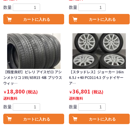
数量
数量
カートに入れる
カートに入れる
【程度良好】ピレリ アイスゼロ アシ
【スタッドレス】ジョーカー 16in
ンメトリコ 195/65R15 4本 プリウス
6.5J +40 PCD114.3 グッドイヤー
ウィッ…
ア…
18,800
36,801
(税込)
(税込)
￥
￥
送料無料
送料無料
数量
数量
カートに入れる
カートに入れる