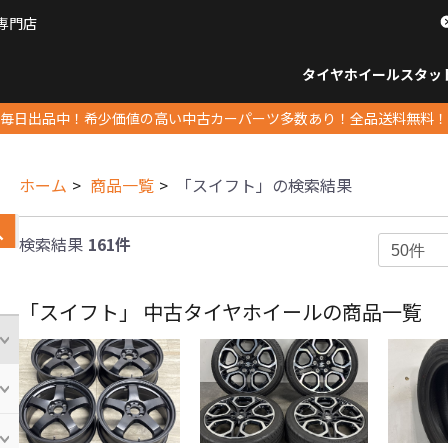
専門店
パーツ販売ナンバーワン
タイヤホイール
スタッ
すべてのサイズ
14インチ以下
15インチ
16インチ
17インチ
18インチ
19インチ
20インチ
21インチ
22インチ
23インチ以上
すべて
14イ
15イン
16イン
17イン
18イン
19イン
20イン
21イン
22イン
23イ
毎日出品中！希少価値の高い中古カーパーツ多数あり！全品送料無料！
ホーム
商品一覧
「スイフト」の検索結果
検索結果
161件
「スイフト」 中古タイヤホイールの商品一覧