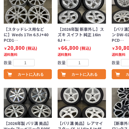
【スタッドレス用など
【2026年製 新車外し】ス
【バリ溝
に】Weds 17in 6.5J+40
ズキ スイフト 純正 16in
ン DW-02 
PCD1…
6J +…
PCD…
20,800
66,800
30,8
(税込)
(税込)
￥
￥
￥
送料無料
送料無料
送料無料
数量
数量
数量
カートに入れる
カートに入れる
【2026年製 バリ溝 美品】
【バリ溝 美品】レアマイ
【新車外
Weds マーベリック 508S
スター CS-V 16in 5J+45
ロンクス 純