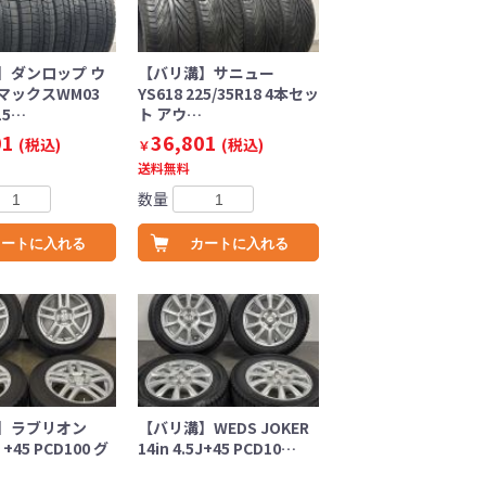
】ダンロップ ウ
【バリ溝】サニュー
マックスWM03
YS618 225/35R18 4本セッ
15…
ト アウ…
01
36,801
(税込)
(税込)
￥
送料無料
数量
カートに入れる
カートに入れる
】ラブリオン
【バリ溝】WEDS JOKER
J +45 PCD100 グ
14in 4.5J+45 PCD10…