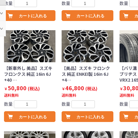
数量
数量
数量
カートに入れる
カートに入れる
【新車外し 美品】スズキ
【美品】スズキ フロンク
【バリ溝
フロンクス 純正 16in 6J
ス 純正 ENKEI製 16in 6J
ブリヂス
+40 …
+4…
VRX2 16
50,800
46,800
30,8
(税込)
(税込)
￥
￥
￥
送料無料
送料無料
送料無料
数量
数量
数量
カートに入れる
カートに入れる