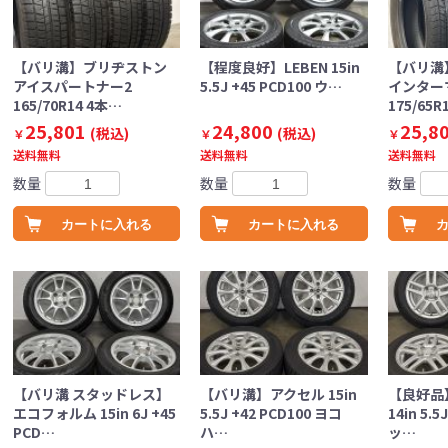
【バリ溝】ブリヂストン
【程度良好】LEBEN 15in
【バリ溝
アイスパートナー2
5.5J +45 PCD100 ウ…
インター
165/70R14 4本…
175/65R
25,801
24,800
25,8
(税込)
(税込)
￥
￥
￥
送料無料
送料無料
送料無料
数量
数量
数量
カートに入れる
カートに入れる
【バリ溝 スタッドレス】
【バリ溝】アクセル 15in
【良好品
エコフォルム 15in 6J +45
5.5J +42 PCD100 ヨコ
14in 5.5
PCD…
ハ…
ッ…