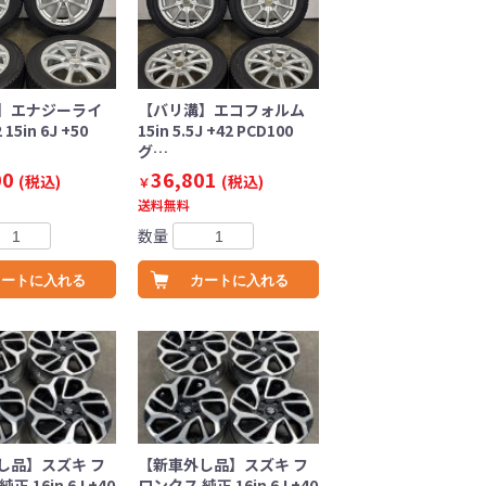
】エナジーライ
【バリ溝】エコフォルム
15in 6J +50
15in 5.5J +42 PCD100
グ…
00
36,801
(税込)
(税込)
￥
送料無料
数量
カートに入れる
カートに入れる
し品】スズキ フ
【新車外し品】スズキ フ
正 16in 6J +40
ロンクス 純正 16in 6J +40