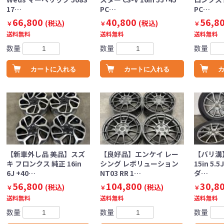
17…
PC…
PC…
66,800
40,800
56,8
(税込)
(税込)
￥
￥
￥
送料無料
送料無料
送料無料
数量
数量
数量
カートに入れる
カートに入れる
【新車外し品 美品】スズ
【良好品】エンケイ レー
【バリ溝
キ フロンクス 純正 16in
シング レボリューション
15in 5.5
6J +40…
NT03 RR 1…
ダ…
56,800
104,800
30,8
(税込)
(税込)
￥
￥
￥
送料無料
送料無料
送料無料
数量
数量
数量