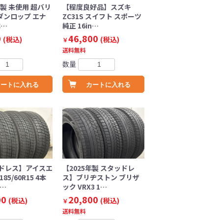
年製 未使用 超バリ
【程度良好品】スズキ
ダンロップ エナ
ZC31S スイフト スポーツ
C…
純正 16in…
0
46,800
(税込)
(税込)
￥
送料無料
数量
カートに入れる
カートに入れる
ドレス】アイスエ
【2025年製 スタッドレ
85/60R15 4本
ス】ブリヂストン ブリザ
ア…
ック VRX3 1…
00
20,800
(税込)
(税込)
￥
送料無料