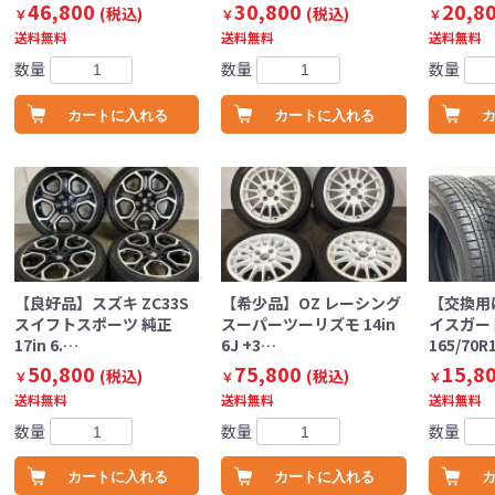
46,800
30,800
20,8
(税込)
(税込)
￥
￥
￥
送料無料
送料無料
送料無料
数量
数量
数量
カートに入れる
カートに入れる
【良好品】スズキ ZC33S
【希少品】OZ レーシング
【交換用
スイフトスポーツ 純正
スーパーツーリズモ 14in
イスガード
17in 6.…
6J +3…
165/70R
50,800
75,800
15,8
(税込)
(税込)
￥
￥
￥
送料無料
送料無料
送料無料
数量
数量
数量
カートに入れる
カートに入れる