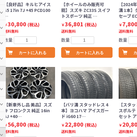
【良好品】キルヒアイス
【ホイールのみ販売可
【2024
S5 17in 7J +45 PCD100
能】スズキ ZC33S スイフ
溝 1本】
…
トスポーツ 純正 …
セーブ E
30,800
36,801
7,80
(税込)
(税込)
￥
￥
￥
送料無料
送料無料
送料無料
数量
数量
数量
カートに入れる
カートに入れる
【新車外し品 美品】スズ
【バリ溝 スタッドレス 4
【スタッ
キ フロンクス 純正 16in
本】ヨコハマ アイスガー
スポルテ 1
6J +40…
ド iG60 17…
セット 
56,800
22,800
20,8
(税込)
(税込)
￥
￥
￥
送料無料
送料無料
送料無料