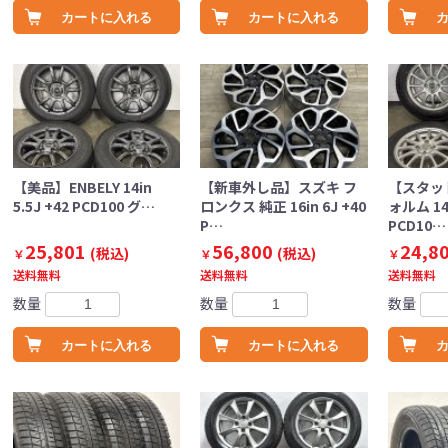
カートに入れる
カートに入れる
【美品】ENBELY 14in
【新車外し品】スズキ フ
【スタッ
5.5J +42 PCD100 グ…
ロンクス 純正 16in 6J +40
ォルム 14i
P…
PCD10…
25,801
56,800
24,8
(税込)
(税込)
￥
￥
￥
送料無料
送料無料
送料無料
数量
数量
数量
カートに入れる
カートに入れる