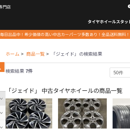
専門店
パーツ販売ナンバーワン
タイヤホイール
スタッ
すべてのサイズ
14インチ以下
15インチ
16インチ
17インチ
18インチ
19インチ
20インチ
21インチ
22インチ
23インチ以上
すべて
14イ
15イン
16イン
17イン
18イン
19イン
20イン
21イン
22イン
23イ
毎日出品中！希少価値の高い中古カーパーツ多数あり！全品送料無料！
ホーム
商品一覧
「ジェイド」の検索結果
検索結果
7件
「ジェイド」 中古タイヤホイールの商品一覧