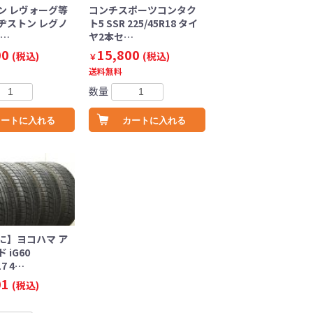
ン レヴォーグ等
コンチスポーツコンタク
ヂストン レグノ
ト5 SSR 225/45R18 タイ
2…
ヤ2本セ…
00
15,800
(税込)
(税込)
￥
送料無料
数量
カートに入れる
カートに入れる
に】ヨコハマ ア
 iG60
17 4…
01
(税込)