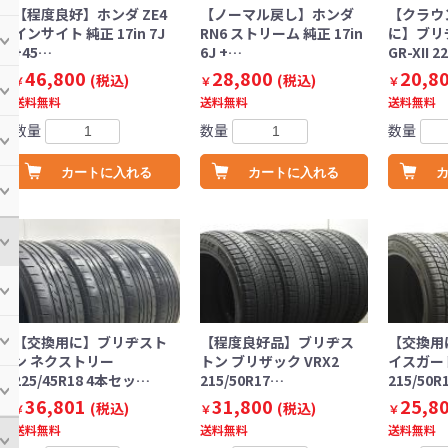
【程度良好】ホンダ ZE4
【ノーマル戻し】ホンダ
【クラウ
インサイト 純正 17in 7J
RN6 ストリーム 純正 17in
に】ブリ
+45…
6J +…
GR-XII 2
46,800
28,800
20,8
(税込)
(税込)
￥
￥
￥
送料無料
送料無料
送料無料
数量
数量
数量
カートに入れる
カートに入れる
【交換用に】ブリヂスト
【程度良好品】ブリヂス
【交換用
ン ネクストリー
トン ブリザック VRX2
イスガード
225/45R18 4本セッ…
215/50R17…
215/50R
36,801
31,800
25,8
(税込)
(税込)
￥
￥
￥
送料無料
送料無料
送料無料