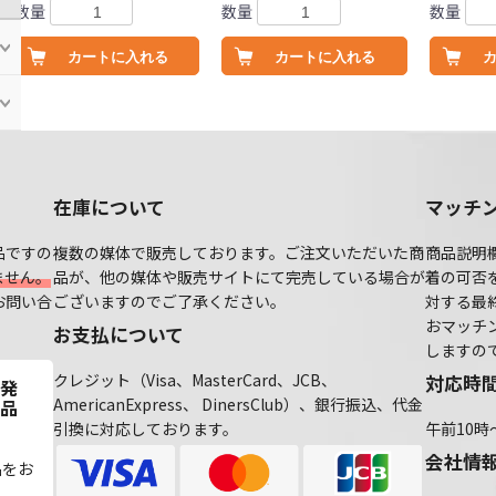
数量
数量
数量
カートに入れる
カートに入れる
在庫について
マッチ
品ですの
複数の媒体で販売しております。ご注文いただいた商
商品説明
ません。
品が、他の媒体や販売サイトにて完売している場合が
着の可否
お問い合
ございますのでご了承ください。
対する最
おマッチ
お支払について
しますの
クレジット（Visa、MasterCard、JCB、
対応時
発
AmericanExpress、 DinersClub）、銀行振込、代金
品
引換に対応しております。
午前10時
会社情
品をお