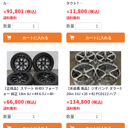
ル…
タクト7 …
91,801
11,800
(税込)
(税込)
￥
￥
送料無料
送料無料
数量
数量
カートに入れる
カートに入れる
【正規品】スマート W453 フォーフ
【未装着 美品】ジオバンナ ダラー5
ォー 純正 16in 6J +44 6.5J +40…
20in 10J +25 +42 PCD112 ハブ…
66,800
134,800
(税込)
(税込)
￥
￥
送料無料
送料無料
数量
数量