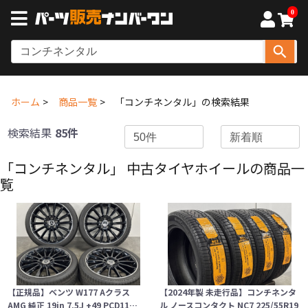
0
ホーム
商品一覧
「コンチネンタル」の検索結果
検索結果
85件
「コンチネンタル」 中古タイヤホイールの商品一
覧
【正規品】ベンツ W177 Aクラス
【2024年製 未走行品】コンチネンタ
AMG 純正 19in 7.5J +49 PCD11…
ル ノースコンタクト NC7 225/55R19