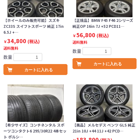
【ホイールのみ販売可能】スズキ
【正規品】BMW F45 F46 2シリーズ
ZC33S スイフトスポーツ 純正 17in
純正OP 16in 7J +52 PCD11…
6.5J +…
56,800
(税込)
￥
34,800
(税込)
￥
送料無料
送料無料
数量
数量
カートに入れる
カートに入れる
【希少サイズ】コンチネンタル スポ
【美品】メルセデス ベンツ GLS 純正
ーツコンタクト6 295/30R22 4本セッ
21in 10J +44 11J +42 PCD…
ト ポルシ…
183,800