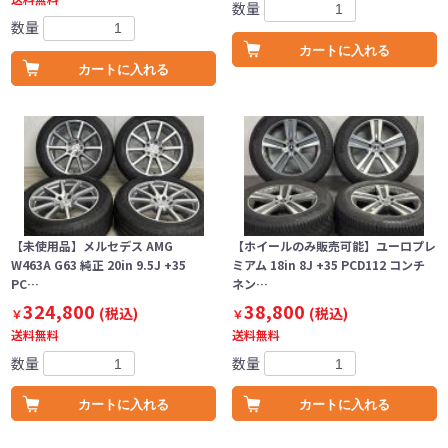
数量
数量
カートに入れる
カートに入れる
【未使用品】メルセデス AMG
【ホイールのみ販売可能】ユーロプレ
W463A G63 純正 20in 9.5J +35
ミアム 18in 8J +35 PCD112 コンチ
PC…
ネン…
324,800
38,800
(税込)
(税込)
￥
￥
送料無料
送料無料
数量
数量
カートに入れる
カートに入れる