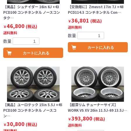
【美品】シュナイダー 16in 6J +43
【交換用に】Zmevst 17in 7J +48
PCD100 コンチネンタル ノースコン
PCD114.3 コンチネンタル Con…
タク…
36,801
(税込)
￥
46,800
(税込)
￥
送料無料
送料無料
数量
数量
カートに入れる
カートに入れる
【美品】ユーロテック 15in 5.5J +45
【超深リム チューナーサイズ】
PCD100 コンチネンタル ノースコ
WORK VS XV 20in 11.5J-69 13.5J…
ン…
393,800
(税込)
￥
30,800
(税込)
￥
送料無料
送料無料