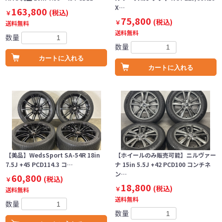
X…
163,800
(税込)
￥
75,800
(税込)
￥
送料無料
送料無料
数量
数量
カートに入れる
カートに入れる
【美品】WedsSport SA-54R 18in
【ホイールのみ販売可能】ニルヴァー
7.5J +45 PCD114.3 コ…
ナ 15in 5.5J +42 PCD100 コンチネ
ン…
60,800
(税込)
￥
18,800
(税込)
￥
送料無料
送料無料
数量
数量