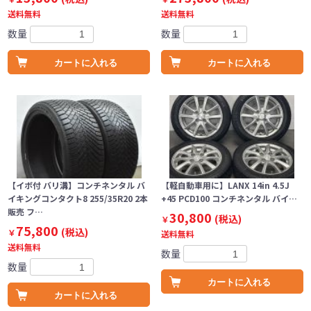
送料無料
送料無料
数量
数量
カートに入れる
カートに入れる
【イボ付 バリ溝】コンチネンタル バ
【軽自動車用に】LANX 14in 4.5J
イキングコンタクト8 255/35R20 2本
+45 PCD100 コンチネンタル バイ…
販売 フ…
30,800
(税込)
￥
75,800
(税込)
￥
送料無料
送料無料
数量
数量
カートに入れる
カートに入れる