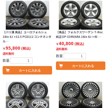
【バリ溝 美品】ユーロフォルシュ
【美品】フォルクスワーゲン T-Roc
18in 8J +32.5 PCD112 コンチネンタ
純正OP CORVARA 16in 6J +43 …
ル…
40,800
(税込)
￥
95,800
(税込)
￥
送料無料
送料無料
数量
数量
カートに入れる
カートに入れる