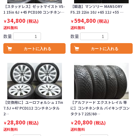
【スタッドレス】ゼットマイスト VS-
【鍛造】マンソリー MANSORY
1 15in 6J +45 PCD100 コンチネン…
FS.23 22in 10J +65 12J +55 …
34,800
594,800
(税込)
(税込)
￥
￥
送料無料
送料無料
数量
数量
カートに入れる
カートに入れる
【交換用に】ユーロフォルシュ 17in
【アルファード エクストレイル 等
7.5J +47 PCD112 コンチネンタル
に】コンチネンタル バイキングコン
2…
タクト7 225/60…
28,800
20,800
(税込)
(税込)
￥
￥
送料無料
送料無料