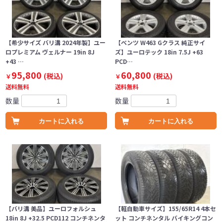
【希少サイズ バリ溝 2024年製】ユー
【ベンツ W463 Gクラス 純正サイ
ロプレミアム ヴェルナー 19in 8J
ズ】ユーロテック 18in 7.5J +63
+43 …
PCD…
95,800
60,800
(税込)
(税込)
￥
￥
送料無料
送料無料
数量
数量
カートに入れる
カートに入れる
【バリ溝 美品】ユーロフォルシュ
【軽自動車サイズ】155/65R14 4本セ
18in 8J +32.5 PCD112 コンチネンタ
ット コンチネンタル バイキングコン