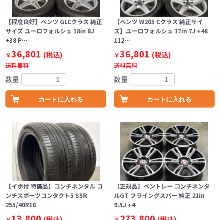
【程度良好】ベンツ GLCクラス 純正
【ベンツ W205 Cクラス 純正サイ
サイズ ユーロフォルシュ 18in 8J
ズ】ユーロフォルシュ 17in 7J +48
+38 P…
112…
36,801
36,801
(税込)
(税込)
￥
￥
送料無料
送料無料
数量
数量
カートに入れる
カートに入れる
【イボ付 特価品】コンチネンタル コ
【正規品】ベントレー コンチネンタ
ンチスポーツコンタクト5 SSR
ルGT フライングスパー 純正 21in
255/40R18 …
9.5J +4…
13,800
273,800
(税込)
(税込)
￥
￥