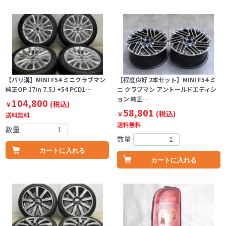
【バリ溝】MINI F54 ミニクラブマン
【程度良好 2本セット】MINI F54 ミ
純正OP 17in 7.5J +54 PCD1…
ニ クラブマン アントールドエディシ
ョン 純正…
104,800
(税込)
￥
58,801
(税込)
￥
送料無料
送料無料
数量
数量
カートに入れる
カートに入れる