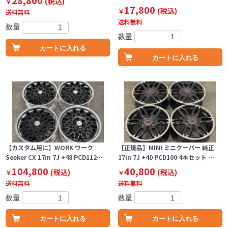
28,800
(税込)
￥
17,800
(税込)
￥
送料無料
送料無料
数量
数量
カートに入れる
カートに入れる
【カスタム用に】WORK ワーク
【正規品】MINI ミニクーパー 純正
Seeker CX 17in 7J +48 PCD112…
17in 7J +40 PCD100 4本セット …
104,800
40,800
(税込)
(税込)
￥
￥
送料無料
送料無料
数量
数量
カートに入れる
カートに入れる