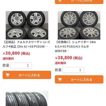
カートに入れる
【正規品】フォルクスワーゲン 1J ゴ
【交換用に】シュナイダー 16in
ルフ4 純正 15in 6J +38 PCD100 …
6.5J+53 PCD114.3 クムホ
WINTER…
30,800
(税込)
￥
38,800
(税込)
￥
送料無料
送料無料
数量
数量
カートに入れる
カートに入れる