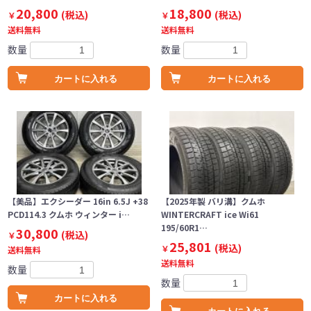
20,800
18,800
(税込)
(税込)
￥
￥
送料無料
送料無料
数量
数量
カートに入れる
カートに入れる
【美品】エクシーダー 16in 6.5J +38
【2025年製 バリ溝】クムホ
PCD114.3 クムホ ウィンター i…
WINTERCRAFT ice Wi61
195/60R1…
30,800
(税込)
￥
25,801
(税込)
￥
送料無料
送料無料
数量
数量
カートに入れる