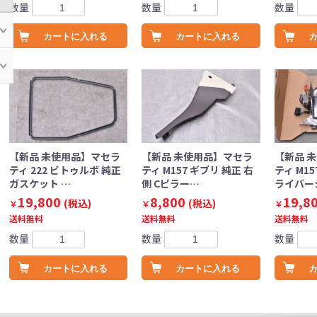
数量
数量
数量
カートに入れる
カートに入れる
【新品 未使用品】マセラ
【新品 未使用品】マセラ
【新品 
ティ 222 ビトゥルボ 純正
ティ M157 ギブリ 純正 右
ティ M15
ガスケット …
側 Cピラー…
ライバー
19,800
8,800
19,8
(税込)
(税込)
￥
￥
￥
送料無料
送料無料
送料無料
数量
数量
数量
カートに入れる
カートに入れる