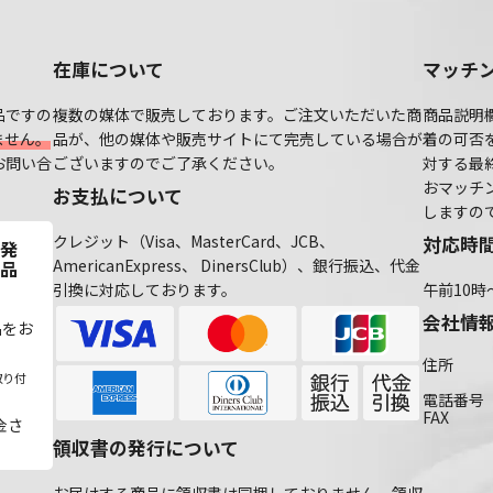
在庫について
マッチ
品ですの
複数の媒体で販売しております。ご注文いただいた商
商品説明
ません。
品が、他の媒体や販売サイトにて完売している場合が
着の可否
お問い合
ございますのでご了承ください。
対する最
おマッチ
お支払について
しますの
クレジット（Visa、MasterCard、JCB、
対応時
発
AmericanExpress、 DinersClub）、銀行振込、代金
品
引換に対応しております。
午前10時
会社情
品をお
住所
取り付
電話番号
FAX
金さ
領収書の発行について
お届けする商品に領収書は同梱しておりません。領収