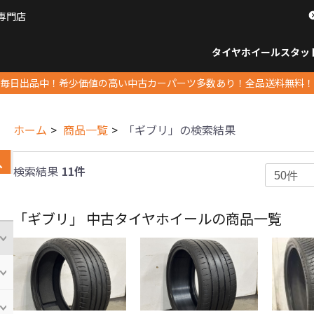
専門店
パーツ販売ナンバーワン
タイヤホイール
スタッ
すべてのサイズ
14インチ以下
15インチ
16インチ
17インチ
18インチ
19インチ
20インチ
21インチ
22インチ
23インチ以上
すべて
14イ
15イン
16イン
17イン
18イン
19イン
20イン
21イン
22イン
23イ
毎日出品中！希少価値の高い中古カーパーツ多数あり！全品送料無料！
ホーム
商品一覧
「ギブリ」の検索結果
検索結果
11件
「ギブリ」 中古タイヤホイールの商品一覧