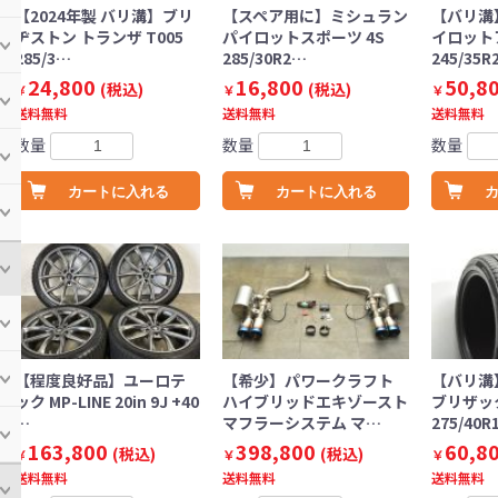
【2024年製 バリ溝】ブリ
【スペア用に】ミシュラン
【バリ溝
ヂストン トランザ T005
パイロットスポーツ 4S
イロット
285/3…
285/30R2…
245/35R
24,800
16,800
50,8
(税込)
(税込)
￥
￥
￥
送料無料
送料無料
送料無料
数量
数量
数量
カートに入れる
カートに入れる
【程度良好品】ユーロテ
【希少】パワークラフト
【バリ溝
ック MP-LINE 20in 9J +40
ハイブリッドエキゾースト
ブリザック
…
マフラーシステム マ…
275/40R
163,800
398,800
60,8
(税込)
(税込)
￥
￥
￥
送料無料
送料無料
送料無料