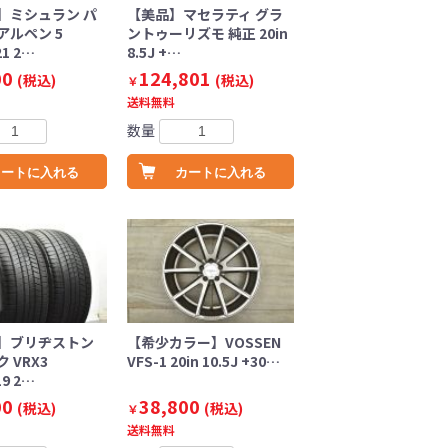
】ミシュラン パ
【美品】マセラティ グラ
アルペン 5
ントゥーリズモ 純正 20in
21 2…
8.5J +…
00
124,801
(税込)
(税込)
￥
送料無料
数量
カートに入れる
カートに入れる
】ブリヂストン
【希少カラー】VOSSEN
 VRX3
VFS-1 20in 10.5J +30…
19 2…
00
38,800
(税込)
(税込)
￥
送料無料