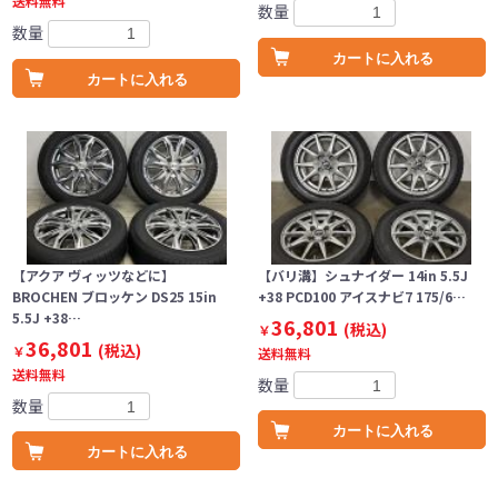
送料無料
数量
数量
カートに入れる
カートに入れる
【アクア ヴィッツなどに】
【バリ溝】シュナイダー 14in 5.5J
BROCHEN ブロッケン DS25 15in
+38 PCD100 アイスナビ7 175/6…
5.5J +38…
36,801
(税込)
￥
36,801
(税込)
￥
送料無料
送料無料
数量
数量
カートに入れる
カートに入れる