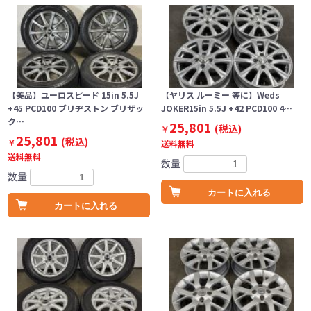
【美品】ユーロスピード 15in 5.5J
【ヤリス ルーミー 等に】Weds
+45 PCD100 ブリヂストン ブリザッ
JOKER15in 5.5J +42 PCD100 4…
ク…
25,801
(税込)
￥
25,801
(税込)
￥
送料無料
送料無料
数量
数量
カートに入れる
カートに入れる