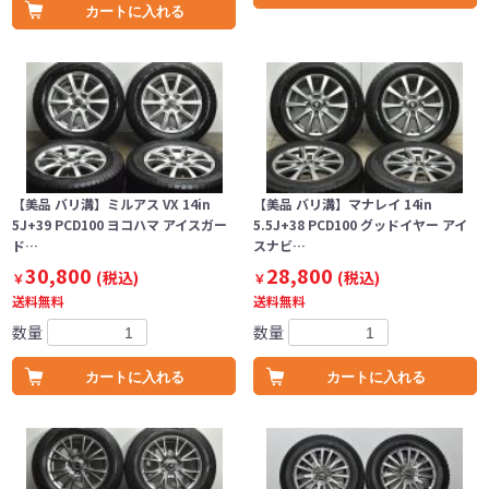
カートに入れる
【美品 バリ溝】ミルアス VX 14in
【美品 バリ溝】マナレイ 14in
5J+39 PCD100 ヨコハマ アイスガー
5.5J+38 PCD100 グッドイヤー アイ
ド…
スナビ…
30,800
28,800
(税込)
(税込)
￥
￥
送料無料
送料無料
数量
数量
カートに入れる
カートに入れる