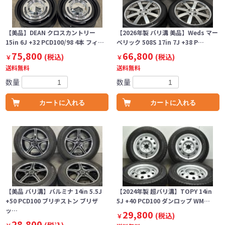
【美品】DEAN クロスカントリー
【2026年製 バリ溝 美品】Weds マー
15in 6J +32 PCD100/98 4本 フィ…
ベリック 508S 17in 7J +38 P…
75,800
66,800
(税込)
(税込)
￥
￥
送料無料
送料無料
数量
数量
カートに入れる
カートに入れる
【美品 バリ溝】バルミナ 14in 5.5J
【2024年製 超バリ溝】TOPY 14in
+50 PCD100 ブリヂストン ブリザ
5J +40 PCD100 ダンロップ WM…
ッ…
29,800
(税込)
￥
28,800