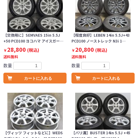
【交換用に】SEMVAES 15in 5.5J
【程度良好】LEBEN 14in 5.5J+43
+50 PCD100 ヨコハマ アイスガー…
PCD100 ノーストレック N3i 1…
28,800
20,800
(税込)
(税込)
￥
￥
送料無料
送料無料
数量
数量
カートに入れる
カートに入れる
【ヴィッツ フィットなどに】WEDS
【バリ溝】BUSTER 14in 5.5J +45