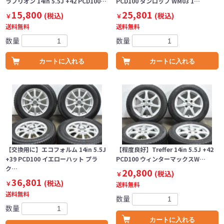
ラブリオン 14in 5.5J +42 PCD100…
PCD100 ダンロップ WM03 1…
15,800
25,801
(税込)
(税込)
￥
￥
送料無料
送料無料
数量
数量
カートに入れる
カートに入れる
【交換用に】エコフォルム 14in 5.5J
【程度良好】Treffer 14in 5.5J +42
+39 PCD100 イエローハット プラ
PCD100 ウィンターマックスW…
ク…
20,800
(税込)
￥
36,801
(税込)
￥
送料無料
送料無料
数量
数量
カートに入れる