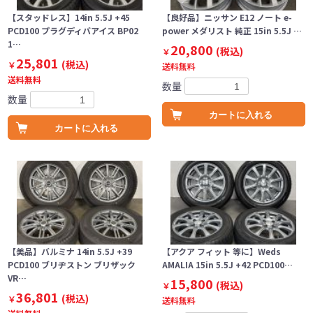
【スタッドレス】14in 5.5J +45
【良好品】ニッサン E12 ノート e-
PCD100 プラグディバアイス BP02
power メダリスト 純正 15in 5.5J …
1…
20,800
(税込)
￥
25,801
(税込)
￥
送料無料
送料無料
数量
数量
カートに入れる
カートに入れる
【美品】バルミナ 14in 5.5J +39
【アクア フィット 等に】Weds
PCD100 ブリヂストン ブリザック
AMALIA 15in 5.5J +42 PCD100…
VR…
15,800
(税込)
￥
36,801
(税込)
￥
送料無料