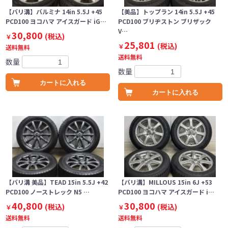
【バリ溝】バルミナ 14in 5.5J +45
【美品】トップラン 14in 5.5J +45
PCD100 ヨコハマ アイスガード iG…
PCD100 ブリヂストン ブリザック
V…
30,800
(税込)
￥
25,801
(税込)
￥
送料無料
送料無料
数量
数量
カートに入れる
カートに入れる
【バリ溝 美品】TEAD 15in 5.5J +42
【バリ溝】MILLOUS 15in 6J +53
PCD100 ノーストレック N5 …
PCD100 ヨコハマ アイスガード i…
40,800
30,800
(税込)
(税込)
￥
￥
送料無料
送料無料