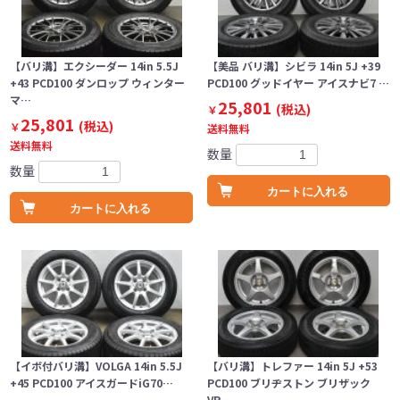
【バリ溝】エクシーダー 14in 5.5J
【美品 バリ溝】シビラ 14in 5J +39
+43 PCD100 ダンロップ ウィンター
PCD100 グッドイヤー アイスナビ7 …
マ…
25,801
(税込)
￥
25,801
(税込)
￥
送料無料
送料無料
数量
数量
カートに入れる
カートに入れる
【イボ付バリ溝】VOLGA 14in 5.5J
【バリ溝】トレファー 14in 5J +53
+45 PCD100 アイスガードiG70…
PCD100 ブリヂストン ブリザック
VR…