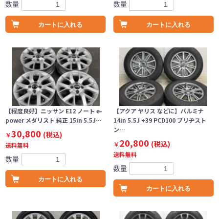
数量
数量
カートに入れる
カートに入れる
【程度良好】ニッサン E12 ノート e-
【アクア ヤリス などに】バルミナ
power メダリスト 純正 15in 5.5J…
14in 5.5J +39 PCD100 ブリヂスト
ン…
30,800
(税込)
￥
20,800
(税込)
￥
送料無料
送料無料
数量
数量
カートに入れる
カートに入れる