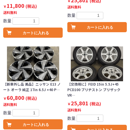
25,801
(税込)
￥
11,800
(税込)
￥
送料無料
送料無料
数量
数量
カートに入れる
カートに入れる
【新車外し品 美品】ニッサン E13 ノ
【交換用に】FEID 15in 5.5J+45
ート オーラ 純正 17in 6.5J +40 P…
PCD100 ブリヂストン ブリザック
VR…
60,800
(税込)
￥
25,801
(税込)
￥
送料無料
送料無料
数量
数量
カートに入れる