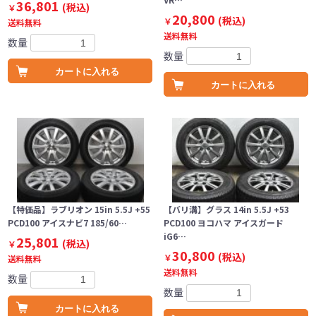
36,801
(税込)
￥
20,800
(税込)
￥
送料無料
送料無料
数量
数量
カートに入れる
カートに入れる
【特価品】ラブリオン 15in 5.5J +55
【バリ溝】グラス 14in 5.5J +53
PCD100 アイスナビ7 185/60…
PCD100 ヨコハマ アイスガード
iG6…
25,801
(税込)
￥
30,800
(税込)
￥
送料無料
送料無料
数量
数量
カートに入れる