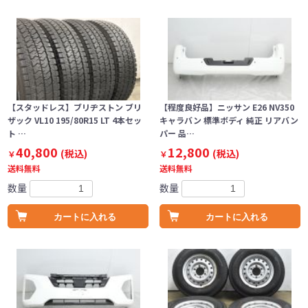
【スタッドレス】ブリヂストン ブリ
【程度良好品】ニッサン E26 NV350
ザック VL10 195/80R15 LT 4本セッ
キャラバン 標準ボディ 純正 リアバン
ト …
パー 品…
40,800
12,800
(税込)
(税込)
￥
￥
送料無料
送料無料
数量
数量
カートに入れる
カートに入れる