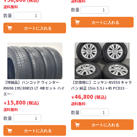
(税込)
￥
送料無料
送料無料
数量
数量
カートに入れる
カートに入れる
【特価品】ハンコック ウィンター
【交換用に】ニッサン NV350 キャラ
RW06 195/80R15 LT 4本セット ハイ
バン 純正 15in 5.5J +45 PCD13…
エー…
46,800
(税込)
￥
15,800
(税込)
￥
送料無料
送料無料
数量
数量
カートに入れる
カートに入れる