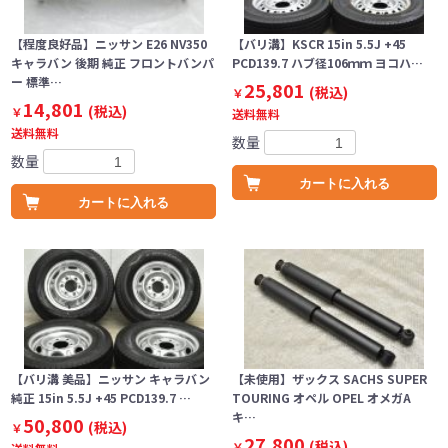
【程度良好品】ニッサン E26 NV350
【バリ溝】KSCR 15in 5.5J +45
キャラバン 後期 純正 フロントバンパ
PCD139.7 ハブ径106ｍｍ ヨコハ…
ー 標準…
25,801
(税込)
￥
14,801
(税込)
￥
送料無料
送料無料
数量
数量
カートに入れる
カートに入れる
【バリ溝 美品】ニッサン キャラバン
【未使用】ザックス SACHS SUPER
純正 15in 5.5J +45 PCD139.7 …
TOURING オペル OPEL オメガA
キ…
50,800
(税込)
￥
27,800
(税込)
￥