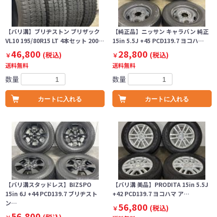
【バリ溝】ブリヂストン ブリザック
【純正品】ニッサン キャラバン 純正
VL10 195/80R15 LT 4本セット 200…
15in 5.5J +45 PCD139.7 ヨコハ…
46,800
28,800
(税込)
(税込)
￥
￥
送料無料
送料無料
数量
数量
カートに入れる
カートに入れる
【バリ溝スタッドレス】BIZSPO
【バリ溝 美品】PRODITA 15in 5.5J
15in 6J +44 PCD139.7 ブリヂスト
+42 PCD139.7 ヨコハマ ア…
ン…
56,800
(税込)
￥
56,800