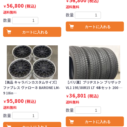
56,800
(税込)
￥
56,800
(税込)
￥
送料無料
送料無料
数量
数量
カートに入れる
カートに入れる
【美品 キャラバンカスタムサイズ】
【バリ溝】ブリヂストン ブリザック
ファブレス ヴァローネ BARONE LM-
VL1 195/80R15 LT 4本セット 200 …
9 18in…
36,801
(税込)
￥
95,800
(税込)
￥
送料無料
送料無料
数量
数量
カートに入れる