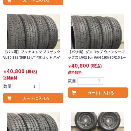
カートに入れる
【バリ溝】ブリヂストン ブリザック
【バリ溝】ダンロップ ウィンターマ
VL10 195/80R15 LT 4本セット ハイ
ックス LV01 for VAN 195/80R15 L…
エ…
40,800
(税込)
￥
40,800
(税込)
￥
送料無料
送料無料
数量
数量
カートに入れる
カートに入れる