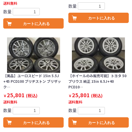
送料無料
数量
数量
カートに入れる
カートに入れる
【美品】ユーロスピード 15in 5.5J
【ホイールのみ販売可能】トヨタ 50
+45 PCD100 ブリヂストン ブリザッ
プリウス 純正 15in 6.5J+40
ク…
PCD10…
25,801
25,801
(税込)
(税込)
￥
￥
送料無料
送料無料
数量
数量
カートに入れる
カートに入れる