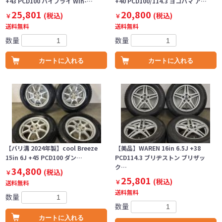
+43 PCD100 ハイフライ Win-…
+40 PCD100/114.3 ヨコハマ ア…
25,801
20,800
(税込)
(税込)
￥
￥
送料無料
送料無料
数量
数量
カートに入れる
カートに入れる
【バリ溝 2024年製】cool Breeze
【美品】WAREN 16in 6.5J +38
15in 6J +45 PCD100 ダン…
PCD114.3 ブリヂストン ブリザッ
ク…
34,800
(税込)
￥
25,801
(税込)
￥
送料無料
送料無料
数量
数量
カートに入れる