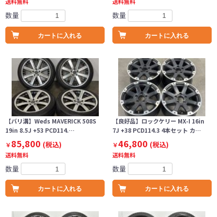
送料無料
送料無料
数量
数量
カートに入れる
カートに入れる
【バリ溝】Weds MAVERICK 508S
【良好品】ロックケリー MX-I 16in
19in 8.5J +53 PCD114.…
7J +38 PCD114.3 4本セット カ…
85,800
46,800
(税込)
(税込)
￥
￥
送料無料
送料無料
数量
数量
カートに入れる
カートに入れる