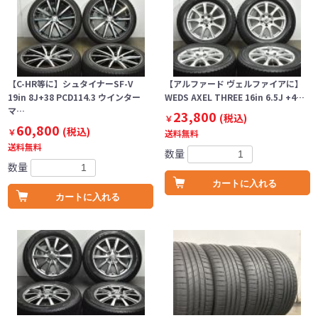
【C-HR等に】シュタイナーSF-V
【アルファード ヴェルファイアに】
19in 8J+38 PCD114.3 ウインター
WEDS AXEL THREE 16in 6.5J +4…
マ…
23,800
(税込)
￥
60,800
(税込)
￥
送料無料
送料無料
数量
数量
カートに入れる
カートに入れる