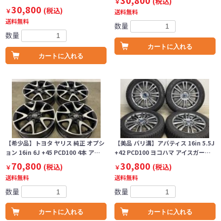
30,800
(税込)
￥
30,800
(税込)
￥
送料無料
送料無料
数量
数量
カートに入れる
カートに入れる
【希少品】トヨタ ヤリス 純正 オプシ
【美品 バリ溝】アバティス 16in 5.5J
ョン 16in 6J +45 PCD100 4本 ア…
+42 PCD100 ヨコハマ アイスガー…
70,800
30,800
(税込)
(税込)
￥
￥
送料無料
送料無料
数量
数量
カートに入れる
カートに入れる