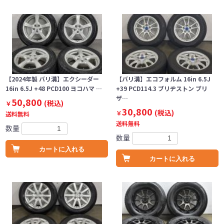
【2024年製 バリ溝】エクシーダー
【バリ溝】エコフォルム 16in 6.5J
16in 6.5J +48 PCD100 ヨコハマ …
+39 PCD114.3 ブリヂストン ブリ
ザ…
50,800
(税込)
￥
30,800
(税込)
￥
送料無料
送料無料
数量
数量
カートに入れる
カートに入れる