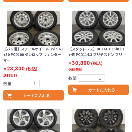
【バリ溝】スチールホイール 15in 6J
【スタッドレス】DUFACT 15in 6J
+50 PCD100 ダンロップ ウィンター
+45 PCD114.3 ブリヂストン ブリ…
マ…
30,800
(税込)
￥
28,800
(税込)
￥
送料無料
送料無料
数量
数量
カートに入れる
カートに入れる