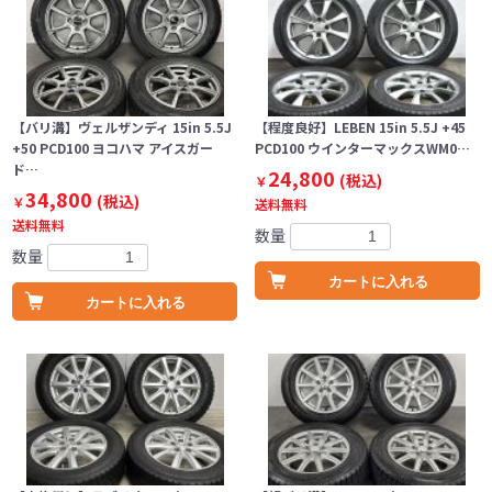
【バリ溝】ヴェルザンディ 15in 5.5J
【程度良好】LEBEN 15in 5.5J +45
+50 PCD100 ヨコハマ アイスガー
PCD100 ウインターマックスWM0…
ド…
24,800
(税込)
￥
34,800
(税込)
￥
送料無料
送料無料
数量
数量
カートに入れる
カートに入れる