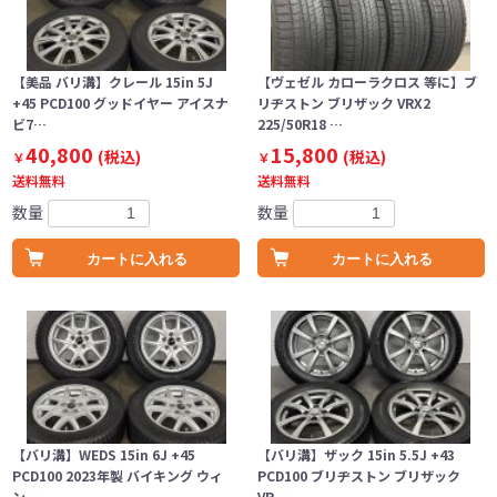
【美品 バリ溝】クレール 15in 5J
【ヴェゼル カローラクロス 等に】ブ
+45 PCD100 グッドイヤー アイスナ
リヂストン ブリザック VRX2
ビ7…
225/50R18 …
40,800
15,800
(税込)
(税込)
￥
￥
送料無料
送料無料
数量
数量
カートに入れる
カートに入れる
【バリ溝】WEDS 15in 6J +45
【バリ溝】ザック 15in 5.5J +43
PCD100 2023年製 バイキング ウィ
PCD100 ブリヂストン ブリザック
ン…
VR…