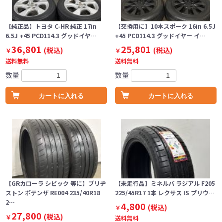
【純正品】トヨタ C-HR 純正 17in
【交換用に】10本スポーク 16in 6.5J
6.5J +45 PCD114.3 グッドイヤ…
+45 PCD114.3 グッドイヤー イ…
36,801
25,801
(税込)
(税込)
￥
￥
送料無料
送料無料
数量
数量
カートに入れる
カートに入れる
【GRカローラ シビック 等に】ブリヂ
【未走行品】ミネルバ ラジアル F205
ストン ポテンザ RE004 235/40R18
225/45R17 1本 レクサス IS プリウ…
2…
4,800
(税込)
￥
27,800
(税込)
￥
送料無料