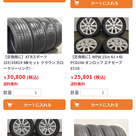
カートに入れる
【交換用に】ATRスポーツ
【交換用に】MPW 15in 6J +43
215/35R19 4本セット クラウン カロ
PCD100 ダンロップ エナセーブ
ーラツーリング/…
EC30…
30,800
25,801
(税込)
(税込)
￥
￥
送料無料
送料無料
数量
数量
カートに入れる
カートに入れる