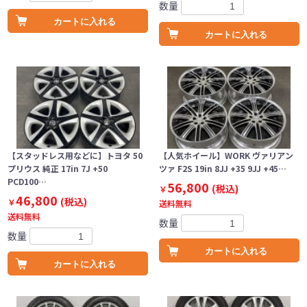
数量
カートに入れる
カートに入れる
【スタッドレス用などに】トヨタ 50
【人気ホイール】WORK ヴァリアン
プリウス 純正 17in 7J +50
ツァ F2S 19in 8JJ +35 9JJ +45…
PCD100…
56,800
(税込)
￥
46,800
(税込)
￥
送料無料
送料無料
数量
数量
カートに入れる
カートに入れる