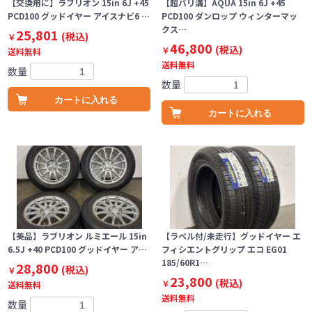
【交換用に】ラブリオン 15in 6J +45
【超バリ溝】AQUA 15in 6J +45
PCD100 グッドイヤー アイスナビ6 …
PCD100 ダンロップ ウィンターマッ
クス…
25,801
(税込)
￥
46,800
(税込)
￥
送料無料
送料無料
数量
数量
カートに入れる
カートに入れる
【美品】ラブリオン ルミエール 15in
【ラベル付/未走行】グッドイヤー エ
6.5J +40 PCD100 グッドイヤー ア…
フィシエントグリップ エコ EG01
185/60R1…
28,800
(税込)
￥
23,800
(税込)
￥
送料無料
送料無料
数量