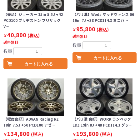
【美品】ジョーカー 15in 5.5J +42
【バリ溝】Weds マッドヴァンス 06
PCD100 ブリヂストン ブリザック
16in 7J +38 PCD114.3 ヨコハ…
V…
95,800
(税込)
￥
40,800
(税込)
￥
送料無料
送料無料
数量
数量
カートに入れる
カートに入れる
【程度良好】ADVAN Racing RZ
【バリ溝 良好】WORK ランベック
18in 7.5J +50 PCD100 アゼ…
LDZ 19in 8J +48 PCD114.3 グッ…
134,800
193,800
(税込)
(税込)
￥
￥