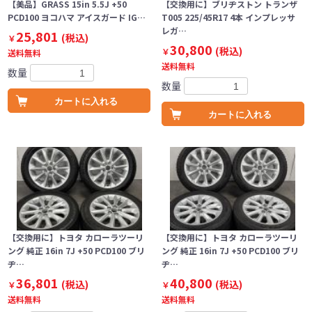
【美品】GRASS 15in 5.5J +50
【交換用に】ブリヂストン トランザ
PCD100 ヨコハマ アイスガード IG…
T005 225/45R17 4本 インプレッサ
レガ…
25,801
(税込)
￥
30,800
(税込)
￥
送料無料
送料無料
数量
数量
カートに入れる
カートに入れる
【交換用に】トヨタ カローラツーリ
【交換用に】トヨタ カローラツーリ
ング 純正 16in 7J +50 PCD100 ブリ
ング 純正 16in 7J +50 PCD100 ブリ
ヂ…
ヂ…
36,801
40,800
(税込)
(税込)
￥
￥
送料無料
送料無料