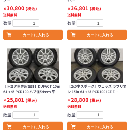
30,800
36,801
(税込)
(税込)
￥
￥
送料無料
送料無料
数量
数量
カートに入れる
カートに入れる
【トヨタ車専用設計】DUFACT 15in
【2x5本スポーク】ウェッズ ラブリオ
6J +45 PCD100 ハブ径54ｍｍ 平…
ン 15in 6J +45 PCD100 ICE E…
25,801
28,800
(税込)
(税込)
￥
￥
送料無料
送料無料
数量
数量
カートに入れる
カートに入れる