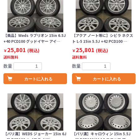
【美品】Weds ラブリオン 15in 6.5J
【アクア ノート等に】シビラ ネクス
+40 PCD100 グッドイヤー アイ…
ト L-5 15in 5.5J +42 PCD100 …
25,801
25,801
(税込)
(税込)
￥
￥
送料無料
送料無料
数量
数量
カートに入れる
カートに入れる
【バリ溝】WEDS ジョーカー 15in 6J
【バリ溝】キャロウィン 15in 5.5J