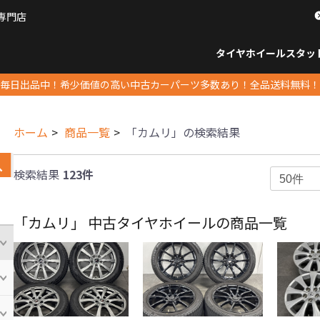
専門店
パーツ販売ナンバーワン
タイヤホイール
スタッ
すべてのサイズ
14インチ以下
15インチ
16インチ
17インチ
18インチ
19インチ
20インチ
21インチ
22インチ
23インチ以上
すべて
14イ
15イン
16イン
17イン
18イン
19イン
20イン
21イン
22イン
23イ
毎日出品中！希少価値の高い中古カーパーツ多数あり！全品送料無料！
ホーム
商品一覧
「カムリ」の検索結果
検索結果
123件
「カムリ」 中古タイヤホイールの商品一覧