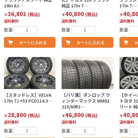
18in 8J…
純正 17in 7…
17in 7.…
36,801
40,800
40,8
(税込)
(税込)
￥
￥
￥
送料無料
送料無料
送料無料
数量
数量
数量
カートに入れる
カートに入れる
【スタッドレス】VELVA
【バリ溝】ダンロップ ウ
【ホイー
17in 7J +53 PCD114.3…
ィンターマックス WM02
トヨタ 2
215/60R1…
リート 純
28,800
46,800
40,8
(税込)
(税込)
￥
￥
￥
送料無料
送料無料
送料無料
数量
数量
数量