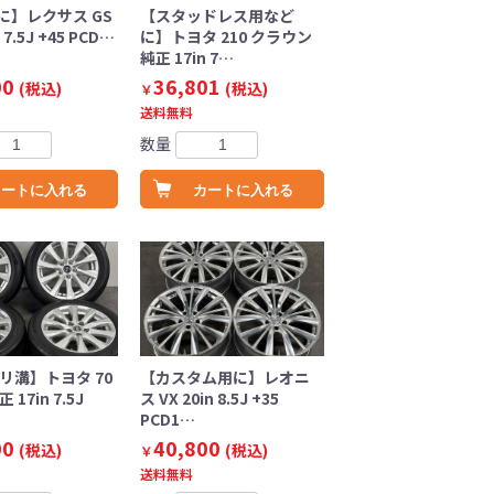
に】レクサス GS
【スタッドレス用など
 7.5J +45 PCD…
に】トヨタ 210 クラウン
純正 17in 7…
00
36,801
(税込)
(税込)
￥
送料無料
数量
カートに入れる
カートに入れる
リ溝】トヨタ 70
【カスタム用に】レオニ
17in 7.5J
ス VX 20in 8.5J +35
PCD1…
00
40,800
(税込)
(税込)
￥
送料無料