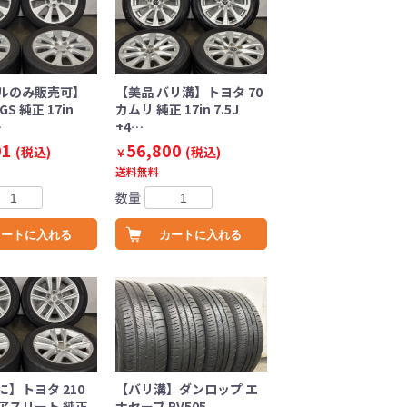
ルのみ販売可】
【美品 バリ溝】トヨタ 70
S 純正 17in
カムリ 純正 17in 7.5J
…
+4…
01
56,800
(税込)
(税込)
￥
送料無料
数量
カートに入れる
カートに入れる
】トヨタ 210
【バリ溝】ダンロップ エ
アスリート 純正
ナセーブ RV505