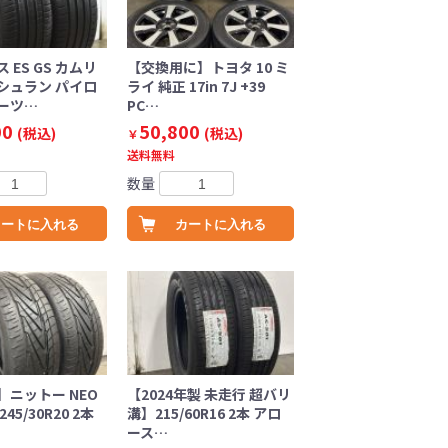
 ES GS カムリ
【交換用に】トヨタ 10 ミ
シュラン パイロ
ライ 純正 17in 7J +39
ーツ…
PC…
00
50,800
(税込)
(税込)
￥
送料無料
数量
カートに入れる
カートに入れる
】ニットー NEO
【2024年製 未走行 超バリ
45/30R20 2本
溝】215/60R16 2本 アロ
ース…