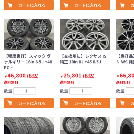
カートに入れる
カートに入れる
【程度良好】スマック ヴ
【交換用に】レクサス IS
【良好品】
ァルキリー 16in 6.5J +48
純正 18in 8J +45 8.5J …
リ WS 純正
PC…
46,800
25,801
66,8
(税込)
(税込)
￥
￥
￥
送料無料
送料無料
送料無料
数量
数量
数量
カートに入れる
カートに入れる