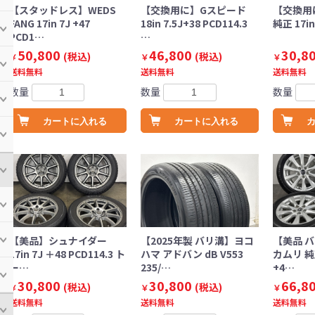
【スタッドレス】WEDS
【交換用に】Gスピード
【交換用
FANG 17in 7J +47
18in 7.5J+38 PCD114.3
純正 17in
PCD1…
…
50,800
46,800
30,8
(税込)
(税込)
￥
￥
￥
送料無料
送料無料
送料無料
数量
数量
数量
カートに入れる
カートに入れる
【美品】シュナイダー
【2025年製 バリ溝】ヨコ
【美品 バ
17in 7J ＋48 PCD114.3 ト
ハマ アドバン dB V553
カムリ 純正 
ー…
235/…
+4…
30,800
30,800
66,8
(税込)
(税込)
￥
￥
￥
送料無料
送料無料
送料無料