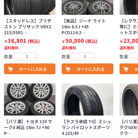
【スタッドレス】ブリヂ
【美品】ジーナ ライト
【レクサス
ストン ブリザック VRX2
16in 6.5J +45
等に】ミ
215/55R1…
PCD114.3…
ットスポ
36,801
50,800
23,8
(税込)
(税込)
￥
￥
￥
送料無料
送料無料
送料無料
数量
数量
数量
カートに入れる
カートに入れる
【バリ溝】トヨタ 130 マ
【テスラ承認 T0】ミシュ
【バリ溝
ークX 純正 16in 7J +40
ラン パイロットスポーツ
テクGEN 2
P…
4 235/45…
クラ…