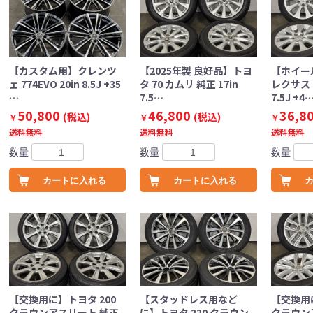
【カスタム用】クレンツ
【2025年製 良好品】トヨ
【ホイー
ェ 774EVO 20in 8.5J +35
タ 70 カムリ 純正 17in
レクサス G
…
7.5…
7.5J +4
50,800
46,800
36,8
(税込)
(税込)
￥
￥
￥
送料無料
送料無料
送料無料
数量
数量
数量
カートに入れる
カートに入れる
【交換用に】トヨタ 200
【スタッドレス用など
【交換用に
クラウンアスリート 純正
に】トヨタ 220 クラウン
クラウン