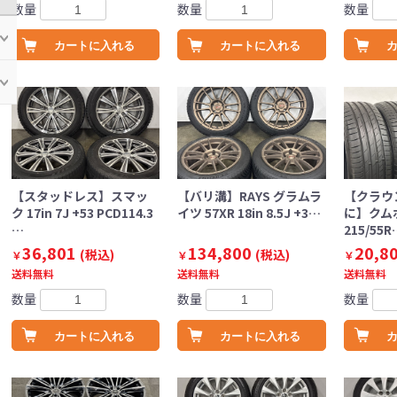
数量
数量
数量
カートに入れる
カートに入れる
【スタッドレス】スマッ
【バリ溝】RAYS グラムラ
【クラウ
ク 17in 7J +53 PCD114.3
イツ 57XR 18in 8.5J +3…
に】クムホ
…
215/55R
36,801
134,800
20,8
(税込)
(税込)
￥
￥
￥
送料無料
送料無料
送料無料
数量
数量
数量
カートに入れる
カートに入れる