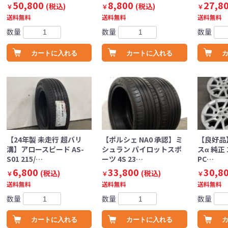
50,800
8,800
27,8
(税込)
(税込)
￥
￥
￥
送料無料
送料無料
送料無料
数量
数量
数量
カートに入れる
カートに入れる
【24年製 未走行 超バリ
【ポルシェ NA0 承認】ミ
【良好品
溝】アロースピード AS-
シュラン パイロットスポ
スα 純正 1
S01 215/…
ーツ 4S 23…
PC…
6,800
33,800
30,8
(税込)
(税込)
￥
￥
￥
送料無料
送料無料
送料無料
数量
数量
数量
カートに入れる
カートに入れる