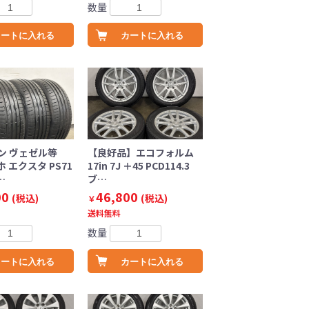
数量
カートに入れる
カートに入れる
ン ヴェゼル等
【良好品】エコフォルム
 エクスタ PS71
17in 7J ＋45 PCD114.3
…
ブ…
00
46,800
(税込)
(税込)
￥
送料無料
数量
カートに入れる
カートに入れる