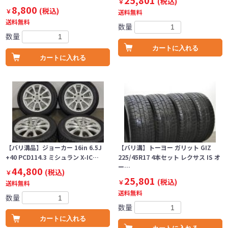
25,801
(税込)
￥
8,800
(税込)
￥
送料無料
送料無料
数量
数量
カートに入れる
カートに入れる
【バリ溝品】ジョーカー 16in 6.5J
【バリ溝】トーヨー ガリット GIZ
+40 PCD114.3 ミシュラン X-IC…
225/45R17 4本セット レクサス IS オ
ー…
44,800
(税込)
￥
25,801
(税込)
￥
送料無料
送料無料
数量
数量
カートに入れる