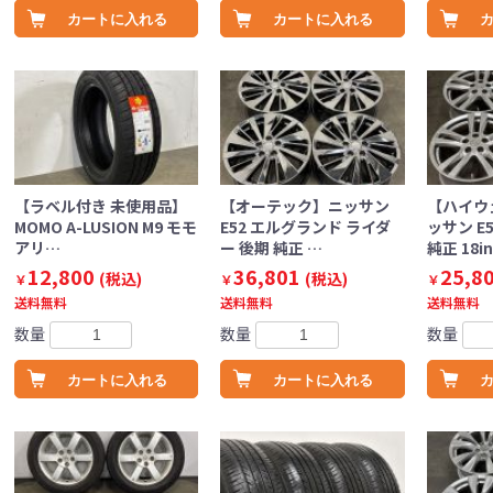
カートに入れる
カートに入れる
【ラベル付き 未使用品】
【オーテック】ニッサン
【ハイウ
MOMO A-LUSION M9 モモ
E52 エルグランド ライダ
ッサン E
アリ…
ー 後期 純正 …
純正 18in
12,800
36,801
25,8
(税込)
(税込)
￥
￥
￥
送料無料
送料無料
送料無料
数量
数量
数量
カートに入れる
カートに入れる