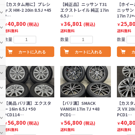
【カスタム用に】プレシ
【純正品】ニッサン T31
【ホイー
ャス HM-2 20in 8.5J +45
エクストレイル 純正 17in
ニッサン 
P…
6.5J…
17in 7J
40,800
36,801
25,8
(税込)
(税込)
￥
￥
￥
送料無料
送料無料
送料無料
数量
数量
数量
カートに入れる
カートに入れる
【美品 バリ溝】エクスタ
【バリ溝】SMACK
【カスタ
ー 16in 6.5J +50
VANISH 17in 7J +48
ス VX 20i
PCD114…
PCD1…
PCD1…
56,800
56,800
40,8
(税込)
(税込)
￥
￥
￥
送料無料
送料無料
送料無料