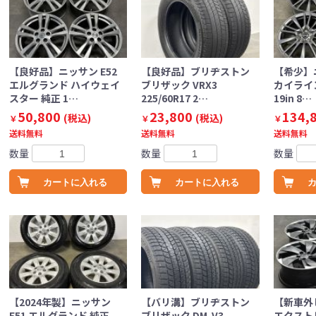
【良好品】ニッサン E52
【良好品】ブリヂストン
【希少】ニ
エルグランド ハイウェイ
ブリザック VRX3
カイライン
スター 純正 1…
225/60R17 2…
19in 8…
50,800
23,800
134,
(税込)
(税込)
￥
￥
￥
送料無料
送料無料
送料無料
数量
数量
数量
カートに入れる
カートに入れる
【2024年製】ニッサン
【バリ溝】ブリヂストン
【新車外し
E51 エルグランド 純正
ブリザック DM-V3
エクスト