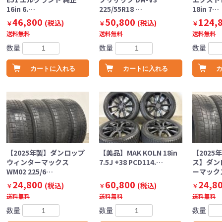
16in 6.…
225/55R18 …
18in 7…
46,800
50,800
124,
(税込)
(税込)
￥
￥
￥
送料無料
送料無料
送料無料
数量
数量
数量
カートに入れる
カートに入れる
【2025年製】ダンロップ
【美品】MAK KOLN 18in
【2025
ウィンターマックス
7.5J +38 PCD114.…
ス】ダン
WM02 225/6…
ーマックス
24,800
60,800
24,8
(税込)
(税込)
￥
￥
￥
送料無料
送料無料
送料無料
数量
数量
数量