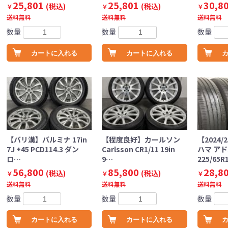
25,801
25,801
30,8
(税込)
(税込)
￥
￥
￥
送料無料
送料無料
送料無料
数量
数量
数量
カートに入れる
カートに入れる
【バリ溝】バルミナ 17in
【程度良好】カールソン
【2024
7J +45 PCD114.3 ダン
Carlsson CR1/11 19in
ハマ アド
ロ…
9…
225/65R
56,800
85,800
28,8
(税込)
(税込)
￥
￥
￥
送料無料
送料無料
送料無料
数量
数量
数量
カートに入れる
カートに入れる