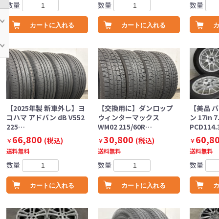
数量
数量
数量
カートに入れる
カートに入れる
【2025年製 新車外し】ヨ
【交換用に】ダンロップ
【美品 
コハマ アドバン dB V552
ウィンターマックス
ン 17in 7
225…
WM02 215/60R…
PCD114
66,800
30,800
60,8
(税込)
(税込)
￥
￥
￥
送料無料
送料無料
送料無料
数量
数量
数量
カートに入れる
カートに入れる