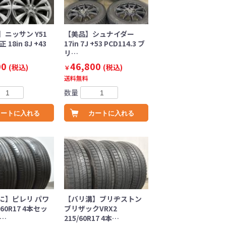
ニッサン Y51
【美品】シュナイダー
18in 8J +43
17in 7J +53 PCD114.3 ブ
リ…
00
46,800
(税込)
(税込)
￥
送料無料
数量
カートに入れる
カートに入れる
に】ピレリ パワ
【バリ溝】ブリヂストン
/60R17 4本セッ
ブリザックVRX2
フ…
215/60R17 4本…