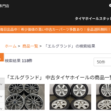
専門店
パーツ販売ナンバーワン
タイヤホイール
スタッ
すべてのサイズ
14インチ以下
15インチ
16インチ
17インチ
18インチ
19インチ
20インチ
21インチ
22インチ
23インチ以上
すべて
14イ
15イン
16イン
17イン
18イン
19イン
20イン
21イン
22イン
23イ
毎日出品中！希少価値の高い中古カーパーツ多数あり！全品送料無料！
ホーム
商品一覧
「エルグランド」の検索結果
検索結果
118件
「エルグランド」 中古タイヤホイールの商品一