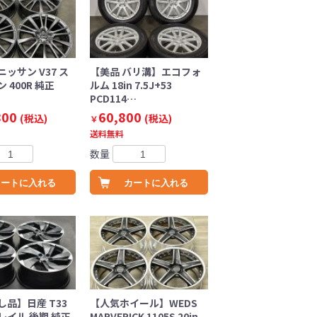
ッサン V37 ス
【美品 バリ溝】エコフォ
 400R 純正
ルム 18in 7.5J+53
PCD114…
800
60,800
(税込)
(税込)
￥
送料無料
数量
カートに入れる
カートに入れる
品】日産 T33
【人気ホイール】WEDS
レイル 後期 純正
MARVERICK 1105S 20in