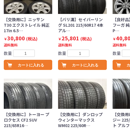
【交換用に】ニッサン
【バリ溝】セイバーリン
【良好品】
T30 エクストレイル 純正
グ SL201 215/60R17 4本
フーガ 純正 
17in 6.5…
アル…
P…
30,800
25,801
40,8
(税込)
(税込)
￥
￥
￥
送料無料
送料無料
送料無料
数量
数量
数量
カートに入れる
カートに入れる
【交換用に】トーヨー プ
【交換用に】ダンロップ
【交換用
ロクセス CF2 SUV
ウィンターマックス
ジー 225
215/65R16…
WM02 225/60R…
ト アル