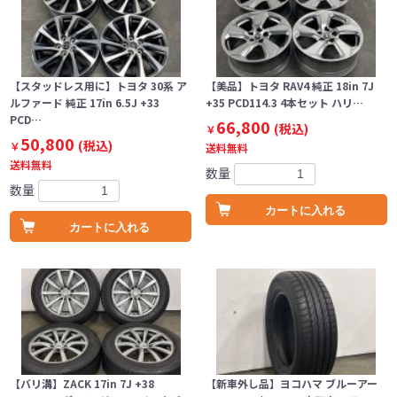
【スタッドレス用に】トヨタ 30系 ア
【美品】トヨタ RAV4 純正 18in 7J
ルファード 純正 17in 6.5J +33
+35 PCD114.3 4本セット ハリ…
PCD…
66,800
(税込)
￥
50,800
(税込)
￥
送料無料
送料無料
数量
数量
カートに入れる
カートに入れる
【バリ溝】ZACK 17in 7J +38
【新車外し品】ヨコハマ ブルーアー