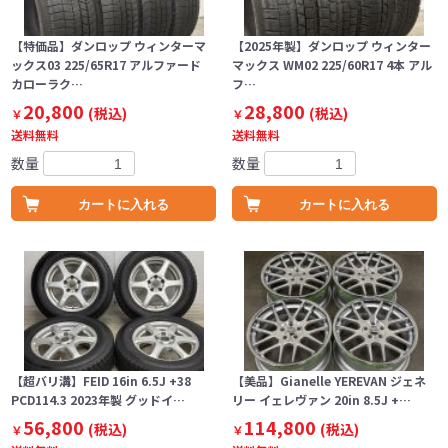
【特価品】ダンロップ ウィンターマ
【2025年製】ダンロップ ウィンター
ックス03 225/65R17 アルファード
マックス WM02 225/60R17 4本 アル
カローラク…
フ…
20,800
28,800
(税込)
(税込)
￥
￥
送料無料
送料無料
数量
数量
カートに入れる
カートに入れる
【超バリ溝】FEID 16in 6.5J +38
【美品】Gianelle YEREVAN ジェネ
PCD114.3 2023年製 グッドイ…
リー イェレヴァン 20in 8.5J +…
56,800
114,800
(税込)
(税込)
￥
￥