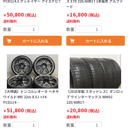
PCD114.3 グッドイヤー アイスナビ7
ス E70 225/60R17 1本販売 アルファ
…
ード …
50,800
16,800
(税込)
(税込)
￥
￥
送料無料
送料無料
数量
数量
カートに入れる
カートに入れる
【大特価】ドンコルレオーネ ヘキサ
【2025年製 スタッドレス】ダンロッ
ワイルド495 22in 8.5J +34
プ ウインターマックス WM02
PCD114…
225/60R17…
51,800
20,800
(税込)
(税込)
￥
￥
送料無料
送料無料
数量
数量