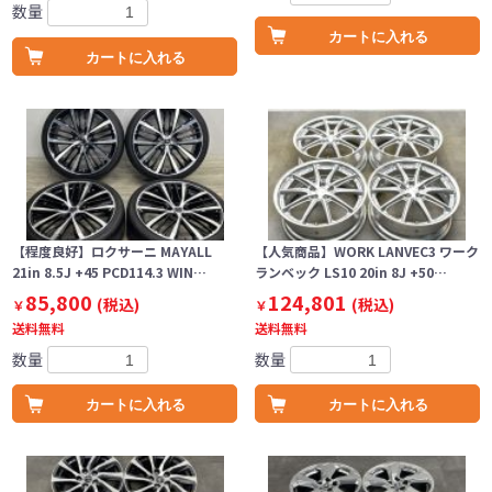
数量
カートに入れる
カートに入れる
【程度良好】ロクサーニ MAYALL
【人気商品】WORK LANVEC3 ワーク
21in 8.5J +45 PCD114.3 WIN…
ランベック LS10 20in 8J +50…
85,800
124,801
(税込)
(税込)
￥
￥
送料無料
送料無料
数量
数量
カートに入れる
カートに入れる