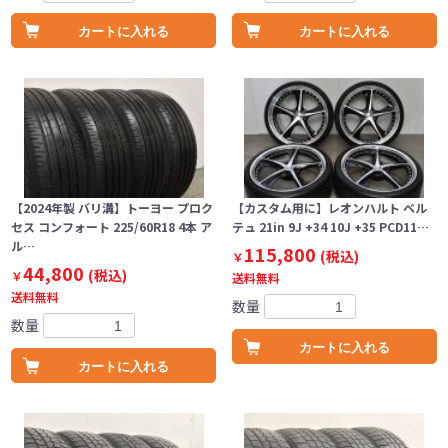
カートに入れる
カートに入れる
【2024年製 バリ溝】トーヨー プロク
【カスタム用に】レオンハルト ベル
セス コンフォート 225/60R18 4本 ア
テュ 21in 9J +34 10J +35 PCD11…
ル…
115,800
(税込)
￥
44,800
(税込)
￥
送料無料
送料無料
数量
数量
カートに入れる
カートに入れる