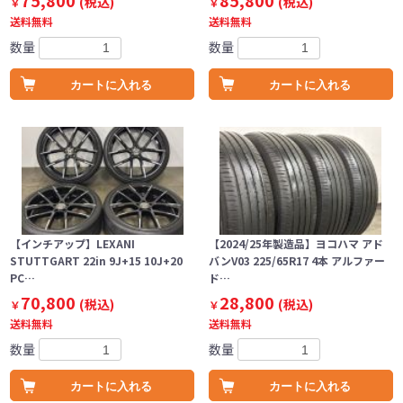
75,800
85,800
(税込)
(税込)
￥
￥
送料無料
送料無料
数量
数量
カートに入れる
カートに入れる
【インチアップ】LEXANI
【2024/25年製造品】ヨコハマ アド
STUTTGART 22in 9J+15 10J+20
バンV03 225/65R17 4本 アルファー
PC…
ド…
70,800
28,800
(税込)
(税込)
￥
￥
送料無料
送料無料
数量
数量
カートに入れる
カートに入れる