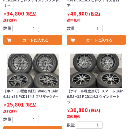
リ…
ア…
34,800
40,800
(税込)
(税込)
￥
￥
送料無料
送料無料
数量
数量
カートに入れる
カートに入れる
【ホイール程度良好】WAREN 16in
【ホイール程度良好】スマート 16in
6.5J +38 PCD114.3 ブリザックV…
6.5J +38 PCD114.3 ウインタート
ラ…
25,801
(税込)
￥
30,800
(税込)
￥
送料無料
送料無料
数量
数量