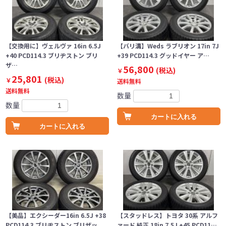
【交換用に】ヴェルヴァ 16in 6.5J
【バリ溝】Weds ラブリオン 17in 7J
+40 PCD114.3 ブリヂストン ブリ
+39 PCD114.3 グッドイヤー ア…
ザ…
56,800
(税込)
￥
25,801
(税込)
￥
送料無料
送料無料
数量
数量
カートに入れる
カートに入れる
【美品】エクシーダー16in 6.5J +38
【スタッドレス】トヨタ 30系 アルフ
PCD114.3 ブリヂストン ブリザッ
ァード 純正 18in 7.5J +45 PCD11…