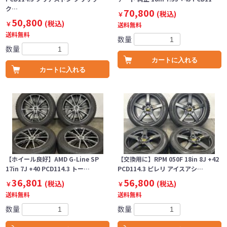
ク…
70,800
(税込)
￥
50,800
(税込)
￥
送料無料
送料無料
数量
数量
カートに入れる
カートに入れる
【ホイール良好】AMD G-Line SP
【交換用に】RPM 050F 18in 8J +42
17in 7J +40 PCD114.3 トー…
PCD114.3 ピレリ アイスアシ…
36,801
56,800
(税込)
(税込)
￥
￥
送料無料
送料無料
数量
数量