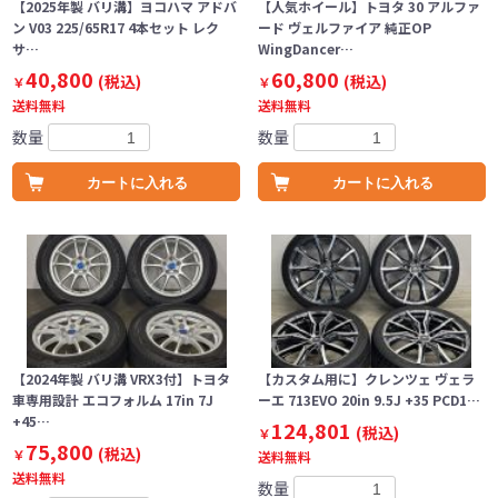
【2025年製 バリ溝】ヨコハマ アドバ
【人気ホイール】トヨタ 30 アルファ
ン V03 225/65R17 4本セット レク
ード ヴェルファイア 純正OP
サ…
WingDancer…
40,800
60,800
(税込)
(税込)
￥
￥
送料無料
送料無料
数量
数量
カートに入れる
カートに入れる
【2024年製 バリ溝 VRX3付】トヨタ
【カスタム用に】クレンツェ ヴェラ
車専用設計 エコフォルム 17in 7J
ーエ 713EVO 20in 9.5J +35 PCD1…
+45…
124,801
(税込)
￥
75,800
(税込)
￥
送料無料
送料無料
数量