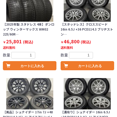
【2025年製 スタドレス 4本】ダンロ
【スタッドレス】クロススピード
ップ ウィンターマックス WM02
16in 6.5J +36 PCD114.3 ブリヂスト
225/60R…
ン…
25,801
46,800
(税込)
(税込)
￥
￥
送料無料
送料無料
数量
数量
カートに入れる
カートに入れる
【美品】シュナイダー 17in 7J +48
【溝有り】シュナイダー 16in 6.5J
PCD114.3 ピレリ アイスアシンメト
+38 PCD114.3 ピレリ アイスゼロ