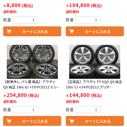
8,800
104,800
(税込)
(税込)
￥
￥
送料無料
送料無料
数量
数量
カートに入れる
カートに入れる
【新車外し バリ溝 美品】アウディ
【正規品】アウディ FY SQ5 Q5 純正
Q5 純正 19in 8J +39 PCD112 ミシ…
19in 7J +34 PCD112 ブリヂ…
254,800
144,800
(税込)
(税込)
￥
￥
送料無料
送料無料
数量
数量
カートに入れる
カートに入れる