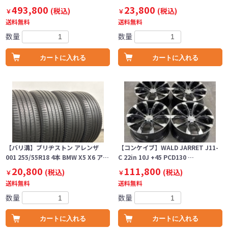
493,800
23,800
(税込)
(税込)
￥
￥
送料無料
送料無料
数量
数量
カートに入れる
カートに入れる
【バリ溝】ブリヂストン アレンザ
【コンケイブ】WALD JARRET J11-
001 255/55R18 4本 BMW X5 X6 ア…
C 22in 10J +45 PCD130 …
20,800
111,800
(税込)
(税込)
￥
￥
送料無料
送料無料
数量
数量
カートに入れる
カートに入れる