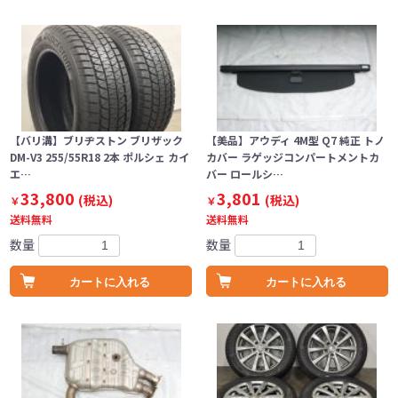
【バリ溝】ブリヂストン ブリザック
【美品】アウディ 4M型 Q7 純正 トノ
DM-V3 255/55R18 2本 ポルシェ カイ
カバー ラゲッジコンパートメントカ
エ…
バー ロールシ…
33,800
3,801
(税込)
(税込)
￥
￥
送料無料
送料無料
数量
数量
カートに入れる
カートに入れる