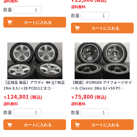
(税込)
￥
送料無料
送料無料
数量
数量
カートに入れる
カートに入れる
【正規品 美品】アウディ 4M Q7 純正
【鍛造】iFORGED アイフォージホイ
19in 8.5J +28 PCD112 ヨコ…
ール Classic 20in 8J +50 PC…
124,801
75,800
(税込)
(税込)
￥
￥
送料無料
送料無料
数量
数量
カートに入れる
カートに入れる