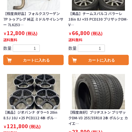
【程度良好品】フォルクスワーゲン
【美品】チームスパルコ バラーレ
7P トゥアレグ 純正 ミドルサイレンサ
18in 8J +55 PCD130 ブリザックDM-
ー 7L6253…
V…
12,800
66,800
(税込)
(税込)
￥
￥
送料無料
送料無料
数量
数量
カートに入れる
カートに入れる
【美品】ジオバンナ ダラー5 20in
【程度良好】ブリヂストン ブリザッ
8.5J 10J +25 PCD112 4本 ポル…
クDM-V3 255/55R18 2本 ポルシェ カ
イエ…
121,800
(税込)
￥
23,800