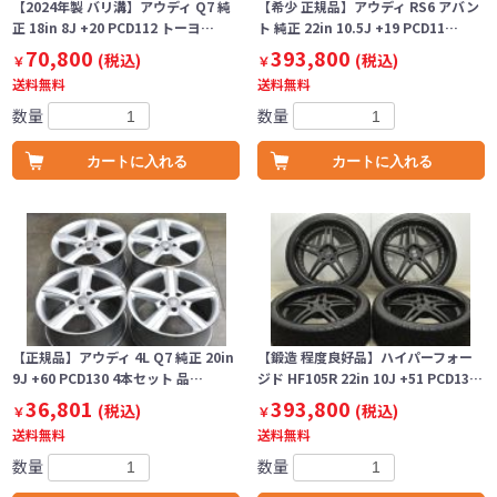
【2024年製 バリ溝】アウディ Q7 純
【希少 正規品】アウディ RS6 アバン
正 18in 8J +20 PCD112 トーヨ…
ト 純正 22in 10.5J +19 PCD11…
70,800
393,800
(税込)
(税込)
￥
￥
送料無料
送料無料
数量
数量
カートに入れる
カートに入れる
【正規品】アウディ 4L Q7 純正 20in
【鍛造 程度良好品】ハイパーフォー
9J +60 PCD130 4本セット 品…
ジド HF105R 22in 10J +51 PCD13…
36,801
393,800
(税込)
(税込)
￥
￥
送料無料
送料無料
数量
数量