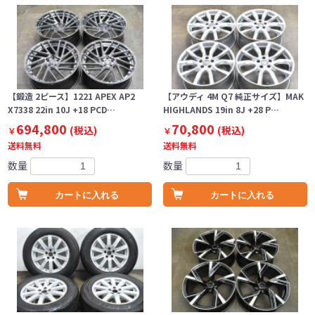
【鍛造 2ピース】1221 APEX AP2
【アウディ 4M Q7 純正サイズ】MAK
X7338 22in 10J +18 PCD…
HIGHLANDS 19in 8J +28 P…
694,800
70,800
(税込)
(税込)
￥
￥
送料無料
送料無料
数量
数量
カートに入れる
カートに入れる