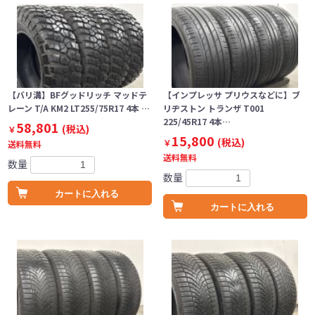
【バリ溝】BFグッドリッチ マッドテ
【インプレッサ プリウスなどに】ブ
レーン T/A KM2 LT255/75R17 4本 …
リヂストン トランザ T001
225/45R17 4本…
58,801
(税込)
￥
15,800
(税込)
￥
送料無料
送料無料
数量
数量
カートに入れる
カートに入れる