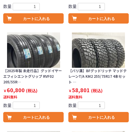
数量
数量
カートに入れる
カートに入れる
【2025年製 未走行品】グッドイヤー
【バリ溝】BFグッドリッチ マッドテ
エフィシエントグリップ RVF02
レーンT/A KM2 255/75R17 4本セッ
205/55R…
ト …
60,800
58,801
(税込)
(税込)
￥
￥
送料無料
送料無料
数量
数量
カートに入れる
カートに入れる