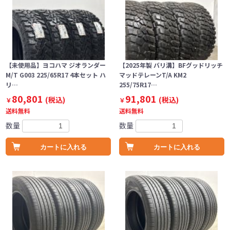
【未使用品】ヨコハマ ジオランダー
【2025年製 バリ溝】BFグッドリッチ
M/T G003 225/65R17 4本セット ハ
マッドテレーンT/A KM2
リ…
255/75R17…
80,801
91,801
(税込)
(税込)
￥
￥
送料無料
送料無料
数量
数量
カートに入れる
カートに入れる