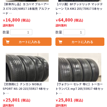
【新車外し品】ヨコハマ ブルーアー
【バリ溝】BFグッドリッチ マッドテ
ス E70 225/60R17 1本販売 アルファ
レーン T/A KM2 255/75R17 5本セッ
ード …
ト…
16,800
64,800
(税込)
(税込)
￥
￥
送料無料
送料無料
数量
数量
カートに入れる
カートに入れる
【交換用に】ナンカン NOBLE
【ヴォクシー セレナ 等に】トーヨー
SPORT NS-20 215/55R17 4本セッ
トランパス mp7 205/55R17 4本セッ
ト …
ト …
25,801
25,801
(税込)
(税込)
￥
￥
送料無料
送料無料