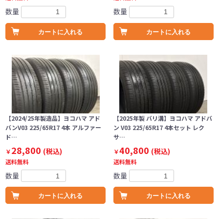
数量
数量
カートに入れる
カートに入れる
【2024/25年製造品】ヨコハマ アド
【2025年製 バリ溝】ヨコハマ アドバ
バンV03 225/65R17 4本 アルファー
ン V03 225/65R17 4本セット レク
ド…
サ…
28,800
40,800
(税込)
(税込)
￥
￥
送料無料
送料無料
数量
数量
カートに入れる
カートに入れる