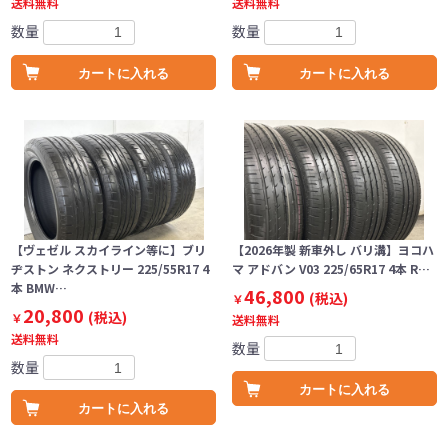
送料無料
送料無料
数量
数量
カートに入れる
カートに入れる
【ヴェゼル スカイライン等に】ブリ
【2026年製 新車外し バリ溝】ヨコハ
ヂストン ネクストリー 225/55R17 4
マ アドバン V03 225/65R17 4本 R…
本 BMW…
46,800
(税込)
￥
20,800
(税込)
￥
送料無料
送料無料
数量
数量
カートに入れる
カートに入れる