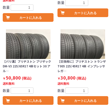
送料無料
数量
数量
カートに入れる
カートに入れる
【バリ溝】ブリヂストン ブリザック
【交換用に】ブリヂストン トランザ
DM-V3 225/65R17 4本セット 30 ア
T005 225/45R17 4本 インプレッサ
ル…
レガ…
50,800
30,800
(税込)
(税込)
￥
￥
送料無料
送料無料
数量
数量
カートに入れる
カートに入れる