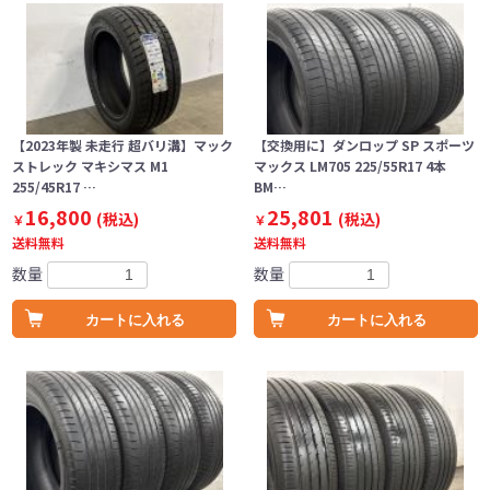
【2023年製 未走行 超バリ溝】マック
【交換用に】ダンロップ SP スポーツ
ストレック マキシマス M1
マックス LM705 225/55R17 4本
255/45R17 …
BM…
16,800
25,801
(税込)
(税込)
￥
￥
送料無料
送料無料
数量
数量
カートに入れる
カートに入れる