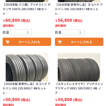
【2026年製 バリ溝】ブリヂストン ポ
【2026年製 新車外し品】ヨコハマ ア
テンザ S007A 205/50R17 4本セッ
ドバン V03 225/65R17 4本セット
ト…
レ…
60,800
56,800
(税込)
(税込)
￥
￥
送料無料
送料無料
数量
数量
カートに入れる
カートに入れる
【2025年製 新車外し品】ヨコハマ ア
【スタッドレスタイヤ】ブリヂストン
ドバン V03 225/65R17 4本セット
ブリザック VRX3 205/55R17 4本 ノ
レ…
ア …
50,800
30,800
(税込)
(税込)
￥
￥
送料無料
送料無料