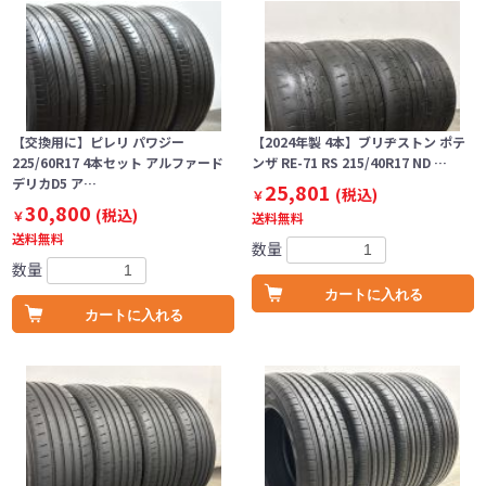
【交換用に】ピレリ パワジー
【2024年製 4本】ブリヂストン ポテ
225/60R17 4本セット アルファード
ンザ RE-71 RS 215/40R17 ND …
デリカD5 ア…
25,801
(税込)
￥
30,800
(税込)
￥
送料無料
送料無料
数量
数量
カートに入れる
カートに入れる