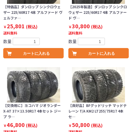
【特価品】ダンロップ シンクロウェ
【2025年製造】ダンロップ シンクロ
ザー 225/60R17 4本 アルファード ヴ
ウェザー 225/60R17 4本 アルファー
ェルファ…
ド ヴ…
25,801
30,800
(税込)
(税込)
￥
￥
送料無料
送料無料
数量
数量
カートに入れる
カートに入れる
【交換用に】ヨコハマ ジオランダー
【良好品】BFグッドリッチ マッドテ
X-AT 37×13.50R17 4本セット ジー
レーン T/A KM2 LT255/75R17 4本
プ ラ…
セ…
46,800
50,800
(税込)
(税込)
￥
￥
送料無料
送料無料