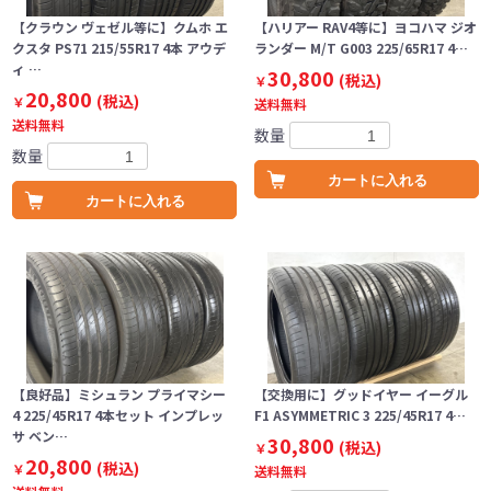
【クラウン ヴェゼル等に】クムホ エ
【ハリアー RAV4等に】ヨコハマ ジオ
クスタ PS71 215/55R17 4本 アウデ
ランダー M/T G003 225/65R17 4…
ィ …
30,800
(税込)
￥
20,800
(税込)
￥
送料無料
送料無料
数量
数量
カートに入れる
カートに入れる
【良好品】ミシュラン プライマシー
【交換用に】グッドイヤー イーグル
4 225/45R17 4本セット インプレッ
F1 ASYMMETRIC 3 225/45R17 4…
サ ベン…
30,800
(税込)
￥
20,800
(税込)
￥
送料無料