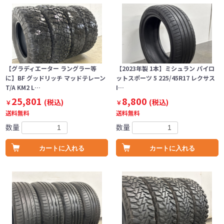
【グラディエーター ラングラー等
【2023年製 1本】ミシュラン パイロ
に】BF グッドリッチ マッドテレーン
ットスポーツ 5 225/45R17 レクサス
T/A KM2 L…
I…
25,801
8,800
(税込)
(税込)
￥
￥
送料無料
送料無料
数量
数量
カートに入れる
カートに入れる