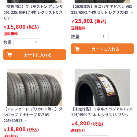
【交換用に】ブリヂストン アレンザ
【2025年製】ヨコハマ アドバン V03
001 225/65R17 4本 レクサス NX ハ
225/65R17 4本セット レクサスNX …
リア…
25,801
(税込)
￥
15,800
(税込)
￥
送料無料
送料無料
数量
数量
カートに入れる
カートに入れる
【アルファード デリカD:5 等に】ダ
【未走行品】ミネルバ ラジアル F205
ンロップ エナセーブ RV505
225/45R17 1本 レクサス IS プリウ…
225/60R17…
4,800
(税込)
￥
18,800
(税込)
￥
送料無料
送料無料