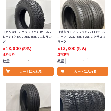
【バリ溝】BFグッドリッチ オールテ
【溝有り】ミシュラン パイロットス
レーンT/A KO2 285/75R17 1本 ラン
ポーツ4 225/45R17 2本 レクサスIS
グ…
マーク…
18,800
13,800
(税込)
(税込)
￥
￥
送料無料
送料無料
数量
数量
カートに入れる
カートに入れる