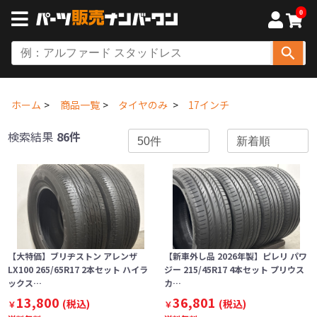
0
ホーム
商品一覧
タイヤのみ
17インチ
検索結果
86件
【大特価】ブリヂストン アレンザ
【新車外し品 2026年製】ピレリ パワ
LX100 265/65R17 2本セット ハイラ
ジー 215/45R17 4本セット プリウス
ックス…
カ…
13,800
36,801
(税込)
(税込)
￥
￥