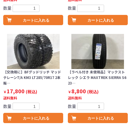
数量
数量
カートに入れる
カートに入れる
【交換用に】BFグッドリッチ マッド
【ラベル付き 未使用品】マックスト
テレーンT/A KM3 LT285/70R17 2本
レック シエラ MAXTREK SIERRA S6
販…
23…
17,800
8,800
(税込)
(税込)
￥
￥
送料無料
送料無料
数量
数量
カートに入れる
カートに入れる