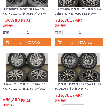
【交換用に】G-SPEED 16in 6.5J
【2024年製 バリ溝】ヴェルザンディ
+53 PCD114.3 ダンロップ ウィ…
16in 6.5J +45 PCD114.3 MO…
30,800
36,801
(税込)
(税込)
￥
￥
送料無料
送料無料
数量
数量
カートに入れる
カートに入れる
【美品】ユーロスピード 16in 6.5J
【バリ溝】B-WIN KRX 16in 6J +47
+53 PCD114.3 ヨコハマ アイスガ
PCD114.3 ネクセン WING…
ー…
36,801
(税込)
￥
50,800
(税込)
￥
送料無料
送料無料