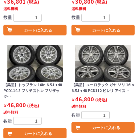
36,801
30,800
(税込)
(税込)
￥
￥
送料無料
送料無料
数量
数量
カートに入れる
カートに入れる
【美品】トップラン 16in 6.5J +48
【美品】ユーロテック ガヤ ソリ 16in
PCD114.3 ブリヂストン ブリザッ
6.5J +48 PCD112 ピレリ アイス…
ク…
46,800
(税込)
￥
46,800
(税込)
￥
送料無料
送料無料
数量
数量
カートに入れる
カートに入れる