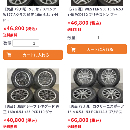
【美品 バリ溝】メルセデスベンツ
【バリ溝】WESTER S05 16in 6.5J
W177 Aクラス 純正 16in 6.5J +44
+46 PCD112 ブリヂストン ブ…
P…
46,800
(税込)
￥
46,800
(税込)
￥
送料無料
送料無料
数量
数量
カートに入れる
カートに入れる
【美品】JEEP ジープ レネゲード 純
【美品 バリ溝】ロクサーニスポーツ
正 16in 6.5J +35 PCD110 グッ…
16in 6.5J +53 PCD114.3 ブリヂス…
40,800
66,800
(税込)
(税込)
￥
￥
送料無料
送料無料