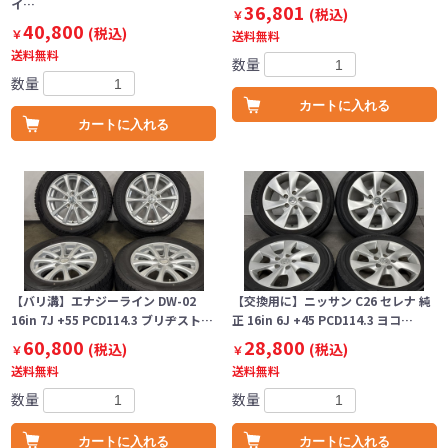
イ…
36,801
(税込)
￥
40,800
(税込)
￥
送料無料
送料無料
数量
数量
カートに入れる
カートに入れる
【バリ溝】エナジーライン DW-02
【交換用に】ニッサン C26 セレナ 純
16in 7J +55 PCD114.3 ブリヂスト…
正 16in 6J +45 PCD114.3 ヨコ…
60,800
28,800
(税込)
(税込)
￥
￥
送料無料
送料無料
数量
数量
カートに入れる
カートに入れる