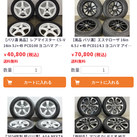
【バリ溝 美品】レアマイスター CS-V
【美品 バリ溝】エステローザ 16in
16in 5J+45 PCD100 ヨコハマ ア…
6.5J +45 PCD114.3 ヨコハマ アイ…
40,800
70,800
(税込)
(税込)
￥
￥
送料無料
送料無料
数量
数量
カートに入れる
カートに入れる
【2024年製 超バリ溝】AGA NEXTA
【良好品】マツダ DJ デミオ 純正