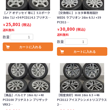
【ノア オデッセイ 等に】5スポーク
【交換用に】トヨタ車専用設計
16in 7JJ +54 PCD114.3 ブリヂス…
WEDS ラブリオン 16in 6.5J +39
PCD11…
25,801
(税込)
￥
30,800
(税込)
￥
送料無料
送料無料
数量
数量
カートに入れる
カートに入れる
【美品】バルミナ 16in 6J +40
【程度良好】MAK 16in 6.5 +46
PCD100 ブリヂストン ブリザック
PCD112 アイスアシンメトリコプラス
VRX2…
2…