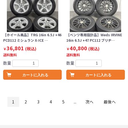
【ホイール美品】TRG 16in 6.5J +46
【ベンツ専用設計品】Weds IRVINE
PCD112 ミシュラン X-ICE …
16in 6.5J +47 PC112 ブリヂ…
36,801
40,800
(税込)
(税込)
￥
￥
送料無料
送料無料
数量
数量
カートに入れる
カートに入れる
1
2
3
4
5
...
次へ
最後へ