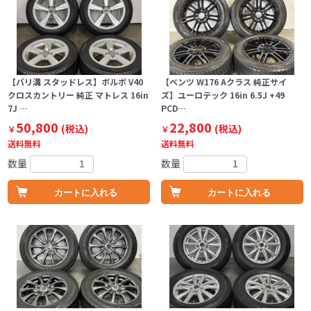
【バリ溝 スタッドレス】ボルボ V40
【ベンツ W176 Aクラス 純正サイ
クロスカントリー 純正 マトレス 16in
ズ】ユーロテック 16in 6.5J +49
7J …
PCD…
50,800
22,800
(税込)
(税込)
￥
￥
送料無料
送料無料
数量
数量
カートに入れる
カートに入れる