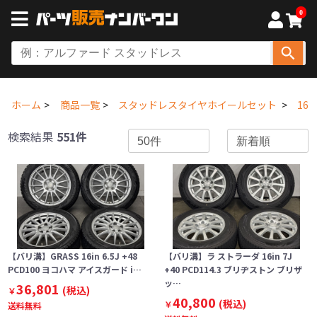
0
ホーム
商品一覧
スタッドレスタイヤホイールセット
16
検索結果
551件
【バリ溝】GRASS 16in 6.5J +48
【バリ溝】ラ ストラーダ 16in 7J
PCD100 ヨコハマ アイスガード i…
+40 PCD114.3 ブリヂストン ブリザ
ッ…
36,801
(税込)
￥
40,800
(税込)
￥
送料無料