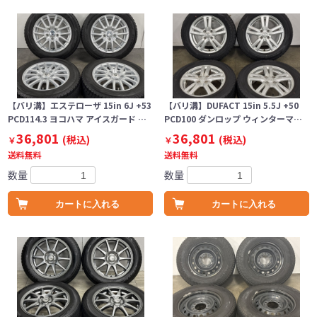
【バリ溝】エステローザ 15in 6J +53
【バリ溝】DUFACT 15in 5.5J +50
PCD114.3 ヨコハマ アイスガード …
PCD100 ダンロップ ウィンターマ…
36,801
36,801
(税込)
(税込)
￥
￥
送料無料
送料無料
数量
数量
カートに入れる
カートに入れる