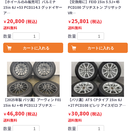
【ホイールのみ販売可】バルミナ
【交換用に】FEID 15in 5.5J+45
15in 6J +53 PCD114.3 グッドイヤー
PCD100 ブリヂストン ブリザック
ア…
VR…
20,800
25,801
(税込)
(税込)
￥
￥
送料無料
送料無料
数量
数量
カートに入れる
カートに入れる
【2025年製 バリ溝】アーヴィン F01
【バリ溝】ATS CPタイプ 15in 6J
15in 6J +45 PCD112 ブリヂス…
+27 PCD108 ピレリ アイスゼロ ア…
46,800
30,800
(税込)
(税込)
￥
￥
送料無料
送料無料
数量
数量