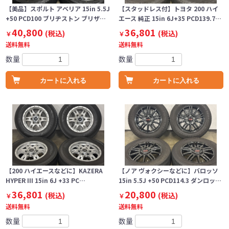
【美品】スポルト アベリア 15in 5.5J
【スタッドレス付】トヨタ 200 ハイ
+50 PCD100 ブリヂストン ブリザ…
エース 純正 15in 6J+35 PCD139.7…
40,800
36,801
(税込)
(税込)
￥
￥
送料無料
送料無料
数量
数量
カートに入れる
カートに入れる
【200 ハイエースなどに】KAZERA
【ノア ヴォクシーなどに】バロッソ
HYPER III 15in 6J +33 PC…
15in 5.5J +50 PCD114.3 ダンロッ…
36,801
20,800
(税込)
(税込)
￥
￥
送料無料
送料無料
数量
数量