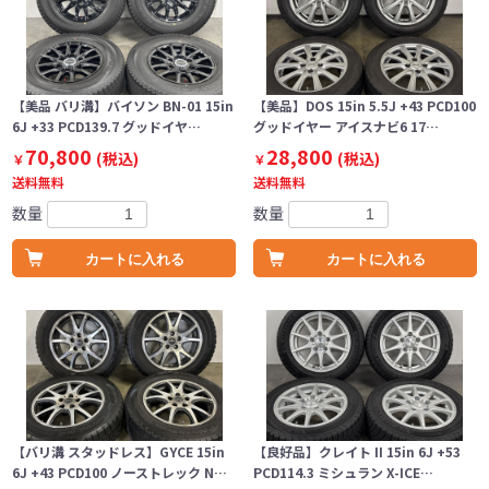
【美品 バリ溝】バイソン BN-01 15in
【美品】DOS 15in 5.5J +43 PCD100
6J +33 PCD139.7 グッドイヤ…
グッドイヤー アイスナビ6 17…
70,800
28,800
(税込)
(税込)
￥
￥
送料無料
送料無料
数量
数量
カートに入れる
カートに入れる
【バリ溝 スタッドレス】GYCE 15in
【良好品】クレイト II 15in 6J +53
6J +43 PCD100 ノーストレック N…
PCD114.3 ミシュラン X-ICE…