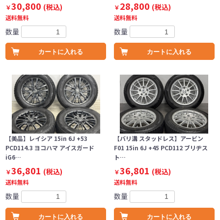
30,800
28,800
(税込)
(税込)
￥
￥
送料無料
送料無料
数量
数量
カートに入れる
カートに入れる
【美品】レイシア 15in 6J +53
【バリ溝 スタッドレス】アービン
PCD114.3 ヨコハマ アイスガード
F01 15in 6J +45 PCD112 ブリヂス
iG6…
ト…
36,801
36,801
(税込)
(税込)
￥
￥
送料無料
送料無料
数量
数量
カートに入れる
カートに入れる