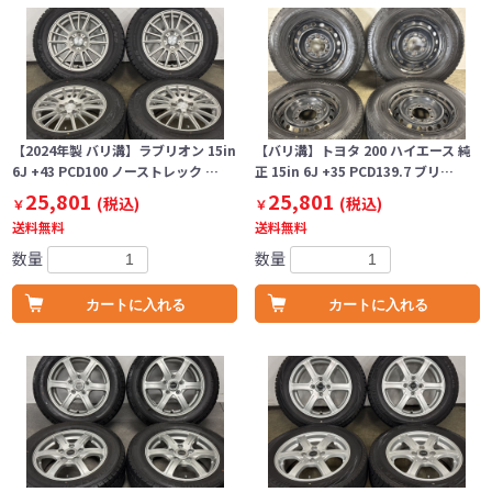
【2024年製 バリ溝】ラブリオン 15in
【バリ溝】トヨタ 200 ハイエース 純
6J +43 PCD100 ノーストレック …
正 15in 6J +35 PCD139.7 ブリ…
25,801
25,801
(税込)
(税込)
￥
￥
送料無料
送料無料
数量
数量
カートに入れる
カートに入れる