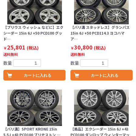
【プリウス ウィッシュ などに】エク
【バリ溝 スタッドレス】グランパス
シーダー 15in 6J +50 PCD100 グッ
15in 6J +50 PCD114.3 ヨコハマ
ド…
ア…
25,801
30,800
(税込)
(税込)
￥
￥
送料無料
送料無料
数量
数量
カートに入れる
カートに入れる
【バリ溝】SPORT KRONE 15in
【美品】エクシーダー 15in 6J +43
5.5J +43 PCD100 ブリヂストン …
PCD100 ダンロップ ウィンターマッ