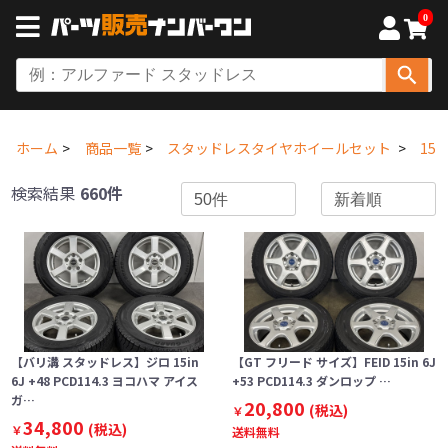
0
ホーム
商品一覧
スタッドレスタイヤホイールセット
15
検索結果
660件
【バリ溝 スタッドレス】ジロ 15in
【GT フリード サイズ】FEID 15in 6J
6J +48 PCD114.3 ヨコハマ アイス
+53 PCD114.3 ダンロップ …
ガ…
20,800
(税込)
￥
34,800
(税込)
￥
送料無料