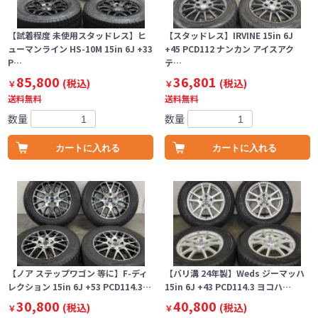
【試着程度 未使用スタッドレス】ヒ
【スタッドレス】IRVINE 15in 6J
ューマンライン HS-10M 15in 6J +33
+45 PCD112 ナンカン アイスアク
P…
テ…
85,800
36,801
(税込)
(税込)
￥
￥
送料無料
送料無料
数量
数量
カートに入れる
カートに入れる
【ノア ステップワゴン 等に】F-ディ
【バリ溝 24年製】Weds ジーマッハ
レクション 15in 6J +53 PCD114.3…
15in 6J +43 PCD114.3 ヨコハ…
30,800
40,800
(税込)
(税込)
￥
￥