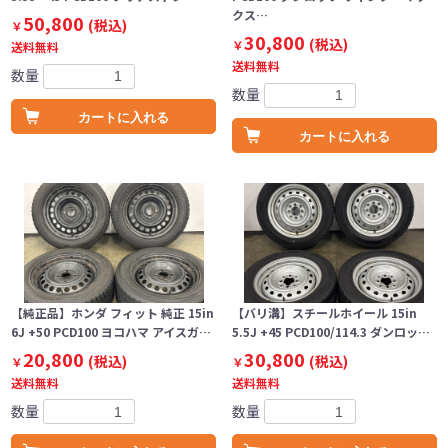
クス…
50,800
(税込)
￥
30,800
(税込)
￥
送料無料
送料無料
数量
数量
カートに入れる
カートに入れる
【純正品】ホンダ フィット 純正 15in
【バリ溝】スチールホイール 15in
6J +50 PCD100 ヨコハマ アイスガ…
5.5J +45 PCD100/114.3 ダンロッ…
20,800
30,800
(税込)
(税込)
￥
￥
送料無料
送料無料
数量
数量