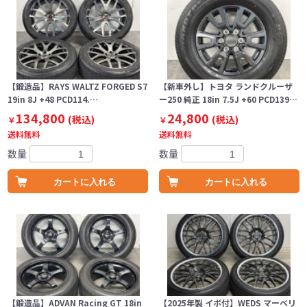
【鍛造品】RAYS WALTZ FORGED S7
【新車外し】トヨタ ランドクルーザ
19in 8J +48 PCD114.…
ー250 純正 18in 7.5J +60 PCD139…
134,800
24,800
(税込)
(税込)
￥
￥
送料無料
送料無料
数量
数量
カートに入れる
カートに入れる
【鍛造品】ADVAN Racing GT 18in
【2025年製 イボ付】WEDS マーベリ