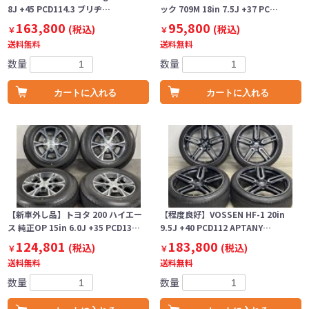
8J +45 PCD114.3 ブリヂ…
ック 709M 18in 7.5J +37 PC…
163,800
95,800
(税込)
(税込)
￥
￥
送料無料
送料無料
数量
数量
カートに入れる
カートに入れる
【新車外し品】トヨタ 200 ハイエー
【程度良好】VOSSEN HF-1 20in
ス 純正OP 15in 6.0J +35 PCD13…
9.5J +40 PCD112 APTANY…
124,801
183,800
(税込)
(税込)
￥
￥
送料無料
送料無料
数量
数量