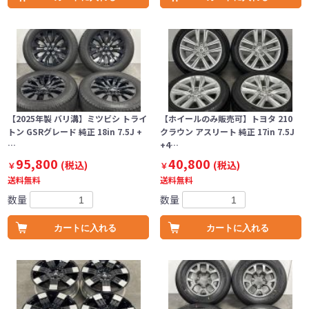
【2025年製 バリ溝】ミツビシ トライ
【ホイールのみ販売可】トヨタ 210
トン GSRグレード 純正 18in 7.5J +
クラウン アスリート 純正 17in 7.5J
…
+4…
95,800
40,800
(税込)
(税込)
￥
￥
送料無料
送料無料
数量
数量
カートに入れる
カートに入れる