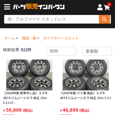
0
ホーム
商品一覧
タイヤホイールセット
検索結果
922件
【2026年製 新車外し品】スズキ
【2025年製 バリ溝 美品】スズキ
JB74 ジムニーシエラ 純正 15in
JB74 ジムニーシエラ 純正 15in 5.5J
5.5J+5…
…
50,800
46,800
(税込)
(税込)
￥
￥