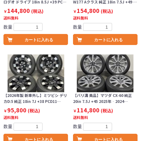
ロデオ ドライブ 18in 8.5J +39 PC…
W177 Aクラス 純正 18in 7.5J +49 …
144,800
154,800
(税込)
(税込)
￥
￥
送料無料
送料無料
数量
数量
カートに入れる
カートに入れる
【2026年製 新車外し】ミツビシ デリ
【バリ溝 美品】マツダ CX-60 純正
カD:5 純正 18in 7J +38 PCD11…
20in 7.5J +45 2025年‐2024…
95,800
114,800
(税込)
(税込)
￥
￥
送料無料
送料無料
数量
数量
カートに入れる
カートに入れる