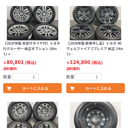
【2025年製 未走行タイヤ付】トヨタ
【2026年製 新車外し品】トヨタ 40
FJクルーザー 純正オプション 20in
ヴェルファイア Zプレミア 純正 19in
7J +…
7J…
80,801
324,800
(税込)
(税込)
￥
￥
送料無料
送料無料
数量
数量
カートに入れる
カートに入れる