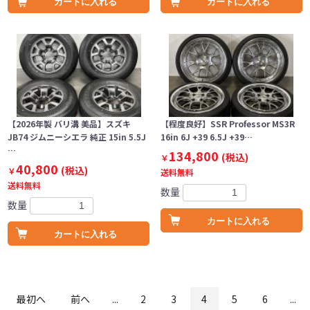
カートに入れる
カートに入れる
【2026年製 バリ溝 美品】スズキ
【程度良好】SSR Professor MS3R
JB74 ジムニーシエラ 純正 15in 5.5J
16in 6J +39 6.5J +39…
…
134,800
(税込)
￥
40,800
(税込)
￥
送料無料
送料無料
数量
数量
カートに入れる
カートに入れる
最初へ
前へ
...
2
3
4
5
6
...