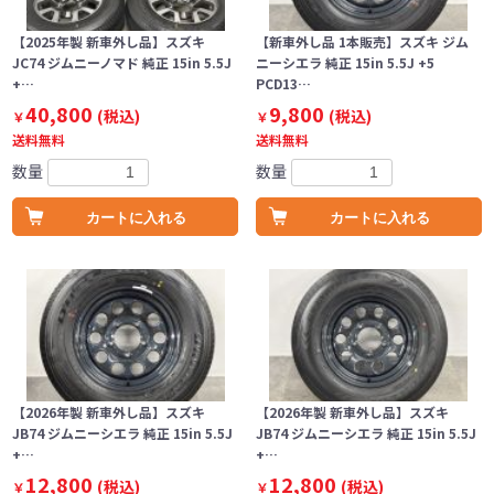
【2025年製 新車外し品】スズキ
【新車外し品 1本販売】スズキ ジム
JC74 ジムニーノマド 純正 15in 5.5J
ニーシエラ 純正 15in 5.5J +5
+…
PCD13…
40,800
9,800
(税込)
(税込)
￥
￥
送料無料
送料無料
数量
数量
カートに入れる
カートに入れる
【2026年製 新車外し品】スズキ
【2026年製 新車外し品】スズキ
JB74 ジムニーシエラ 純正 15in 5.5J
JB74 ジムニーシエラ 純正 15in 5.5J
+…
+…
12,800
12,800
(税込)
(税込)
￥
￥