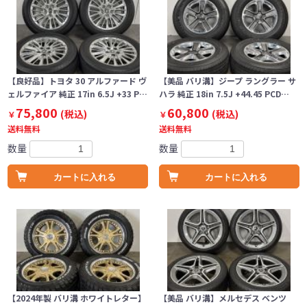
【良好品】トヨタ 30 アルファード ヴ
【美品 バリ溝】ジープ ラングラー サ
ェルファイア 純正 17in 6.5J +33 P…
ハラ 純正 18in 7.5J +44.45 PCD…
75,800
60,800
(税込)
(税込)
￥
￥
送料無料
送料無料
数量
数量
カートに入れる
カートに入れる
【2024年製 バリ溝 ホワイトレター】
【美品 バリ溝】メルセデス ベンツ