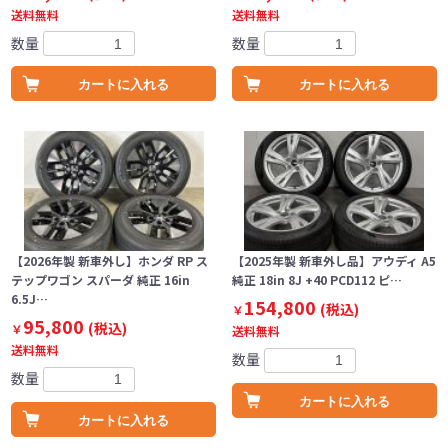
送料無料
送料無料
数量
数量
カートに入れる
カートに入れる
【2026年製 新車外し】ホンダ RP ス
【2025年製 新車外し品】アウディ A5
テップワゴン スパーダ 純正 16in
純正 18in 8J +40 PCD112 ピ…
6.5J…
154,800
(税込)
￥
95,800
(税込)
￥
送料無料
送料無料
数量
数量
カートに入れる
カートに入れる