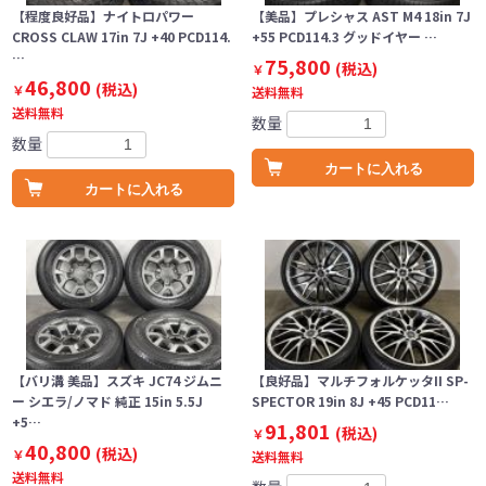
【程度良好品】ナイトロパワー
【美品】プレシャス AST M4 18in 7J
CROSS CLAW 17in 7J +40 PCD114.
+55 PCD114.3 グッドイヤー …
…
75,800
(税込)
￥
46,800
(税込)
￥
送料無料
送料無料
数量
数量
カートに入れる
カートに入れる
【バリ溝 美品】スズキ JC74 ジムニ
【良好品】マルチフォルケッタII SP-
ー シエラ/ノマド 純正 15in 5.5J
SPECTOR 19in 8J +45 PCD11…
+5…
91,801
(税込)
￥
40,800
(税込)
￥
送料無料
送料無料