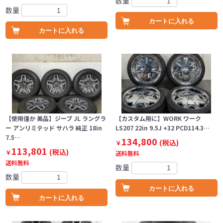
数量
数量
カートに入れる
カートに入れる
【使用僅か 美品】ジープ JL ラングラ
【カスタム用に】WORK ワーク
ー アンリミテッド サハラ 純正 18in
LS207 22in 9.5J +32 PCD114.3…
7.5…
134,800
(税込)
￥
113,801
(税込)
￥
送料無料
送料無料
数量
数量
カートに入れる
カートに入れる