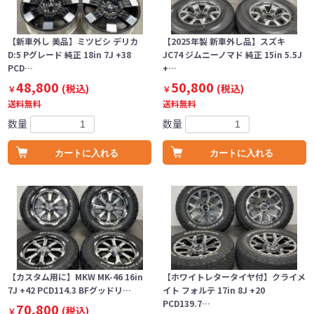
【新車外し 美品】ミツビシ デリカ
【2025年製 新車外し品】スズキ
D:5 Pグレード 純正 18in 7J +38
JC74 ジムニーノマド 純正 15in 5.5J
PCD…
+…
48,800
50,800
(税込)
(税込)
￥
￥
送料無料
送料無料
数量
数量
カートに入れる
カートに入れる
【カスタム用に】MKW MK-46 16in
【ホワイトレタータイヤ付】クライメ
7J +42 PCD114.3 BFグッドリ…
イト フォルテ 17in 8J +20
PCD139.7…
70,800
(税込)
￥