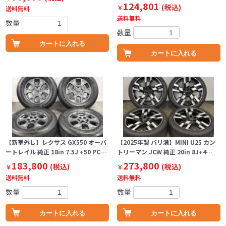
124,801
(税込)
￥
送料無料
送料無料
数量
数量
カートに入れる
カートに入れる
【新車外し】レクサス GX550 オーバ
【2025年製 バリ溝】MINI U25 カン
ートレイル 純正 18in 7.5J +50 PC…
トリーマン JCW 純正 20in 8J+4…
183,800
273,800
(税込)
(税込)
￥
￥
送料無料
送料無料
数量
数量
カートに入れる
カートに入れる