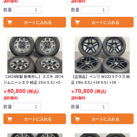
送料無料
送料無料
数量
数量
カートに入れる
カートに入れる
【2024年製 新車外し】スズキ JB74
【正規品】ベンツ W222 Sクラス 純
ジムニーシエラ 純正 15in 5.5J +5…
正 19in 8.5J +38 9.5J +38 …
40,800
70,800
(税込)
(税込)
￥
￥
送料無料
送料無料
数量
数量
カートに入れる
カートに入れる