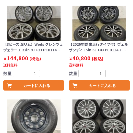
【3ピース 深リム】Weds クレンツェ
【2026年製 未走行タイヤ付】ヴェル
ヴェラーエ 22in 9J +23 PCD114…
ザンディ 15in 6J +43 PCD114.3 …
144,800
40,800
(税込)
(税込)
￥
￥
送料無料
送料無料
数量
数量
カートに入れる
カートに入れる