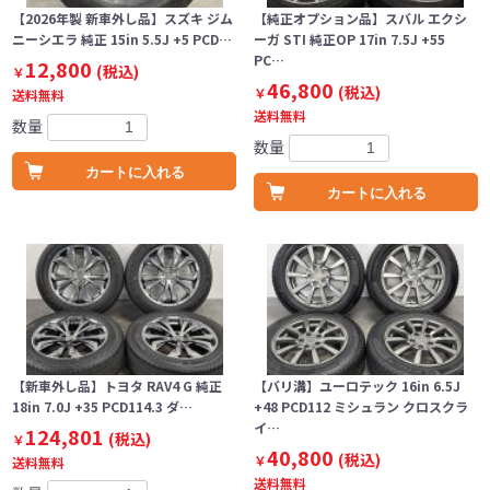
【2026年製 新車外し品】スズキ ジム
【純正オプション品】スバル エクシ
ニーシエラ 純正 15in 5.5J +5 PCD…
ーガ STI 純正OP 17in 7.5J +55
PC…
12,800
(税込)
￥
46,800
(税込)
￥
送料無料
送料無料
数量
数量
カートに入れる
カートに入れる
【新車外し品】トヨタ RAV4 G 純正
【バリ溝】ユーロテック 16in 6.5J
18in 7.0J +35 PCD114.3 ダ…
+48 PCD112 ミシュラン クロスクラ
イ…
124,801
(税込)
￥
40,800
(税込)
￥
送料無料
送料無料