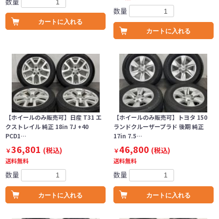
数量
数量
カートに入れる
カートに入れる
【ホイールのみ販売可】日産 T31 エ
【ホイールのみ販売可】トヨタ 150
クストレイル 純正 18in 7J +40
ランドクルーザープラド 後期 純正
PCD1…
17in 7.5…
36,801
46,800
(税込)
(税込)
￥
￥
送料無料
送料無料
数量
数量
カートに入れる
カートに入れる