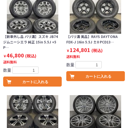
【新車外し品 バリ溝】スズキ JB74
【バリ溝 美品】RAYS DAYTONA
ジムニーシエラ 純正 15in 5.5J +5
FDX-J 16in 5.5J ±0 PCD13…
P…
124,801
(税込)
￥
46,800
(税込)
￥
送料無料
送料無料
数量
数量
カートに入れる
カートに入れる