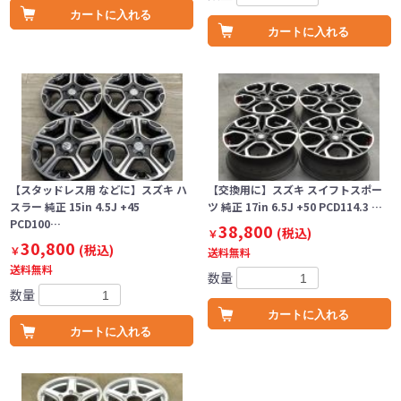
カートに入れる
カートに入れる
【スタッドレス用 などに】スズキ ハ
【交換用に】スズキ スイフトスポー
スラー 純正 15in 4.5J +45
ツ 純正 17in 6.5J +50 PCD114.3 …
PCD100…
38,800
(税込)
￥
30,800
(税込)
￥
送料無料
送料無料
数量
数量
カートに入れる
カートに入れる