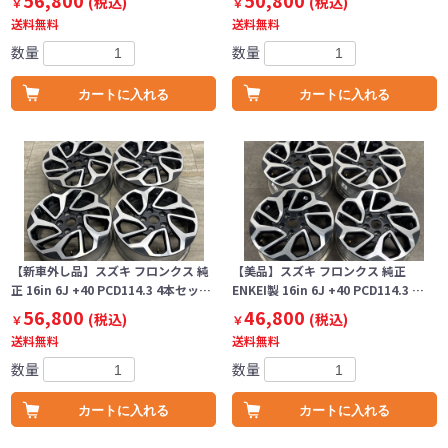
56,800
50,800
(税込)
(税込)
￥
￥
送料無料
送料無料
数量
数量
カートに入れる
カートに入れる
【新車外し品】スズキ フロンクス 純
【美品】スズキ フロンクス 純正
正 16in 6J +40 PCD114.3 4本セッ…
ENKEI製 16in 6J +40 PCD114.3 …
56,800
46,800
(税込)
(税込)
￥
￥
送料無料
送料無料
数量
数量
カートに入れる
カートに入れる