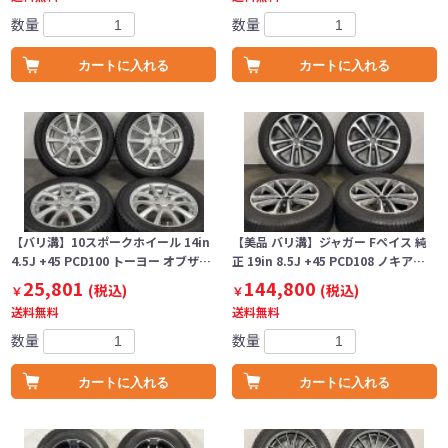
数量
数量
カートに入れる
カートに入れる
【バリ溝】10スポークホイール 14in
【美品 バリ溝】ジャガー Fペイス 純
4.5J +45 PCD100 トーヨー オブザ…
正 19in 8.5J +45 PCD108 ノキア…
25,801
144,800
(税込)
(税込)
￥
￥
送料無料
送料無料
数量
数量
カートに入れる
カートに入れる