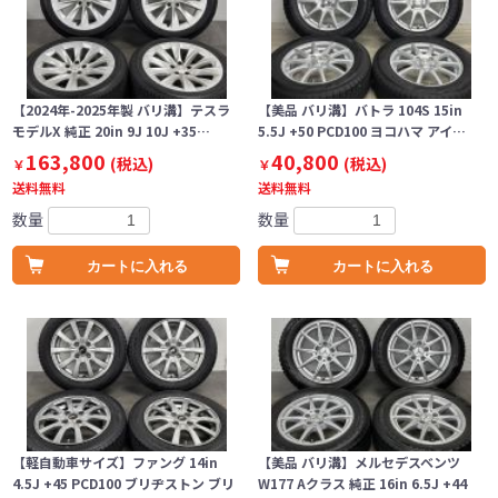
【2024年-2025年製 バリ溝】テスラ
【美品 バリ溝】バトラ 104S 15in
モデルX 純正 20in 9J 10J +35…
5.5J +50 PCD100 ヨコハマ アイ…
163,800
40,800
(税込)
(税込)
￥
￥
送料無料
送料無料
数量
数量
カートに入れる
カートに入れる
【軽自動車サイズ】ファング 14in
【美品 バリ溝】メルセデスベンツ
4.5J +45 PCD100 ブリヂストン ブリ
W177 Aクラス 純正 16in 6.5J +44