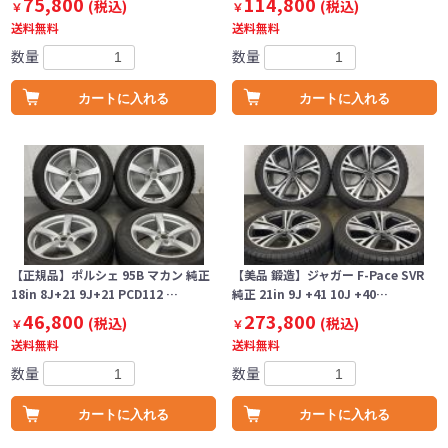
75,800
114,800
(税込)
(税込)
￥
￥
送料無料
送料無料
数量
数量
カートに入れる
カートに入れる
【正規品】ポルシェ 95B マカン 純正
【美品 鍛造】ジャガー F-Pace SVR
18in 8J+21 9J+21 PCD112 …
純正 21in 9J +41 10J +40…
46,800
273,800
(税込)
(税込)
￥
￥
送料無料
送料無料
数量
数量
カートに入れる
カートに入れる