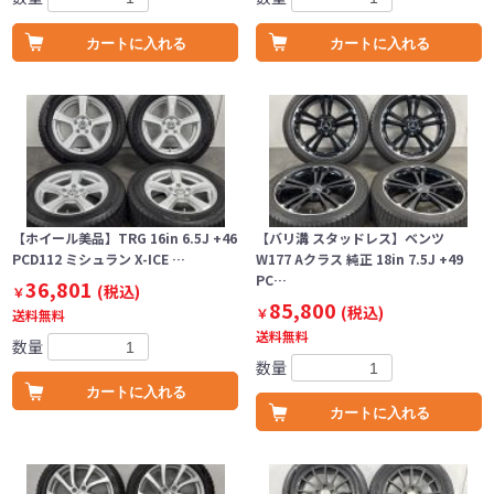
カートに入れる
カートに入れる
【ホイール美品】TRG 16in 6.5J +46
【バリ溝 スタッドレス】ベンツ
PCD112 ミシュラン X-ICE …
W177 Aクラス 純正 18in 7.5J +49
PC…
36,801
(税込)
￥
85,800
(税込)
￥
送料無料
送料無料
数量
数量
カートに入れる
カートに入れる