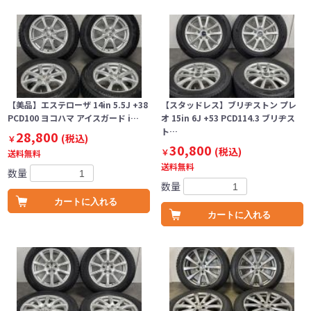
【美品】エステローザ 14in 5.5J +38
【スタッドレス】ブリヂストン プレ
PCD100 ヨコハマ アイスガード i…
オ 15in 6J +53 PCD114.3 ブリヂス
ト…
28,800
(税込)
￥
30,800
(税込)
￥
送料無料
送料無料
数量
数量
カートに入れる
カートに入れる