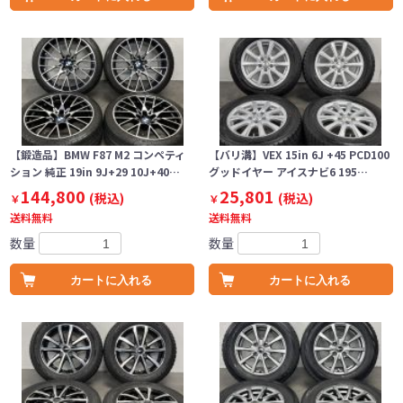
【鍛造品】BMW F87 M2 コンペティ
【バリ溝】VEX 15in 6J +45 PCD100
ション 純正 19in 9J+29 10J+40…
グッドイヤー アイスナビ6 195…
144,800
25,801
(税込)
(税込)
￥
￥
送料無料
送料無料
数量
数量
カートに入れる
カートに入れる