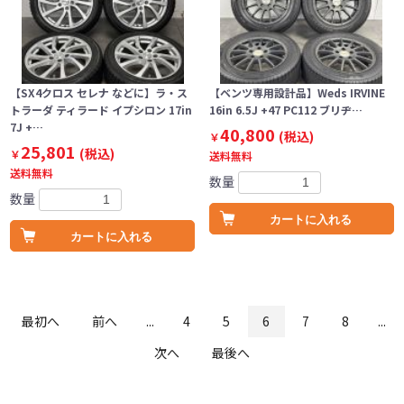
【SX4クロス セレナ などに】ラ・ス
【ベンツ専用設計品】Weds IRVINE
トラーダ ティラード イプシロン 17in
16in 6.5J +47 PC112 ブリヂ…
7J +…
40,800
(税込)
￥
25,801
(税込)
￥
送料無料
送料無料
数量
数量
カートに入れる
カートに入れる
最初へ
前へ
...
4
5
6
7
8
...
次へ
最後へ