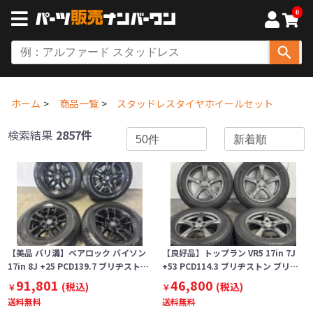
0
ホーム
商品一覧
スタッドレスタイヤホイールセット
検索結果
2857件
【美品 バリ溝】ベアロック バイソン
【良好品】トップラン VR5 17in 7J
17in 8J +25 PCD139.7 ブリヂスト…
+53 PCD114.3 ブリヂストン ブリ…
91,801
46,800
(税込)
(税込)
￥
￥
送料無料
送料無料