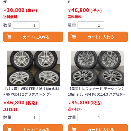
ザ…
P…
30,800
46,800
(税込)
(税込)
￥
￥
送料無料
送料無料
数量
数量
カートに入れる
カートに入れる
【バリ溝】WESTER S05 16in 6.5J
【美品】レフィナード モーション2
+46 PCD112 ブリヂストン ブ…
18in 7.5J +34 PCD114.3 ハブ径6…
46,800
95,800
(税込)
(税込)
￥
￥
送料無料
送料無料
数量
数量
カートに入れる
カートに入れる