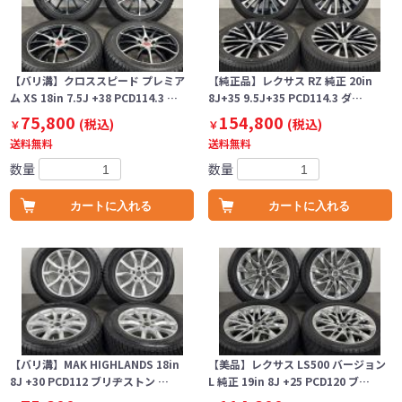
【バリ溝】クロススピード プレミア
【純正品】レクサス RZ 純正 20in
ム XS 18in 7.5J +38 PCD114.3 …
8J+35 9.5J+35 PCD114.3 ダ…
75,800
154,800
(税込)
(税込)
￥
￥
送料無料
送料無料
数量
数量
カートに入れる
カートに入れる
【バリ溝】MAK HIGHLANDS 18in
【美品】レクサス LS500 バージョン
8J +30 PCD112 ブリヂストン …
L 純正 19in 8J +25 PCD120 ブ…