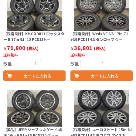
【程度良好】KMC XD811 ロックスタ
【程度良好】Weds VELVA 17in 7J
ー II 17in 9J -12 PCD139.…
+39 PCD114.3 ダンロップ ウ…
70,800
36,801
(税込)
(税込)
￥
￥
送料無料
送料無料
数量
数量
カートに入れる
カートに入れる
【美品】JEEP ジープ レネゲード 純
【程度良好】ユーロスピード 15in 6J
正 16in 6.5J +35 PCD110 グッ…
+52 PCD114.3 ヨコハマ アイスガ