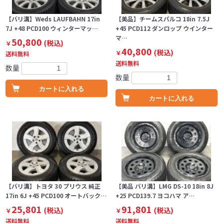
【バリ溝】Weds LAUFBAHN 17in
【美品】チームスパルコ 18in 7.5J
7J +48 PCD100 ウィンターマッ…
+45 PCD112 ダンロップ ウインター
マ…
50,800
(税込)
￥
40,800
(税込)
￥
送料無料
送料無料
数量
数量
カートに入れる
カートに入れる
【バリ溝】トヨタ 30 プリウス 純正
【美品 バリ溝】LMG DS-10 18in 8J
17in 6J +45 PCD100 オートバック…
+25 PCD139.7 ヨコハマ ア…
25,801
91,801
(税込)
(税込)
￥
￥
送料無料
送料無料