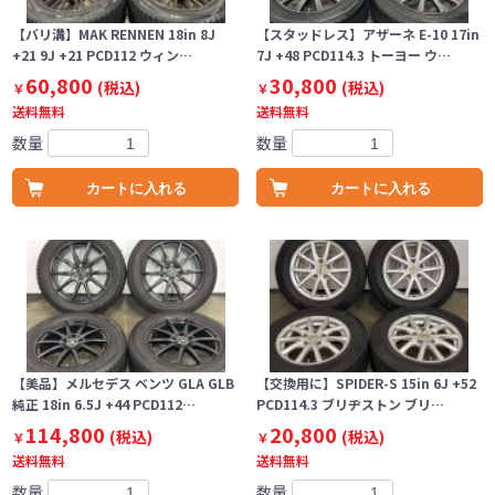
【バリ溝】MAK RENNEN 18in 8J
【スタッドレス】アザーネ E-10 17in
+21 9J +21 PCD112 ウィン…
7J +48 PCD114.3 トーヨー ウ…
60,800
30,800
(税込)
(税込)
￥
￥
送料無料
送料無料
数量
数量
カートに入れる
カートに入れる
【美品】メルセデス ベンツ GLA GLB
【交換用に】SPIDER-S 15in 6J +52
純正 18in 6.5J +44 PCD112…
PCD114.3 ブリヂストン ブリ…
114,800
20,800
(税込)
(税込)
￥
￥
送料無料
送料無料
数量
数量