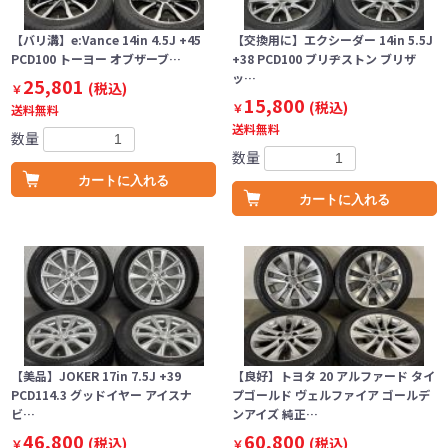
【バリ溝】e:Vance 14in 4.5J +45
【交換用に】エクシーダー 14in 5.5J
PCD100 トーヨー オブザーブ…
+38 PCD100 ブリヂストン ブリザ
ッ…
25,801
(税込)
￥
15,800
(税込)
￥
送料無料
送料無料
数量
数量
カートに入れる
カートに入れる
【美品】JOKER 17in 7.5J +39
【良好】トヨタ 20 アルファード タイ
PCD114.3 グッドイヤー アイスナ
プゴールド ヴェルファイア ゴールデ
ビ…
ンアイズ 純正…
46,800
60,800
(税込)
(税込)
￥
￥