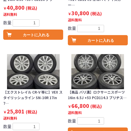
ー…
40,800
(税込)
￥
30,800
(税込)
￥
送料無料
送料無料
数量
数量
カートに入れる
カートに入れる
【エクストレイル CR-V 等に】VEX ス
【美品 バリ溝】ロクサーニスポーツ
タイリッシュライン SN-10R 17in
16in 6.5J +53 PCD114.3 ブリヂス…
7…
66,800
(税込)
￥
25,801
(税込)
￥
送料無料
送料無料
数量
数量