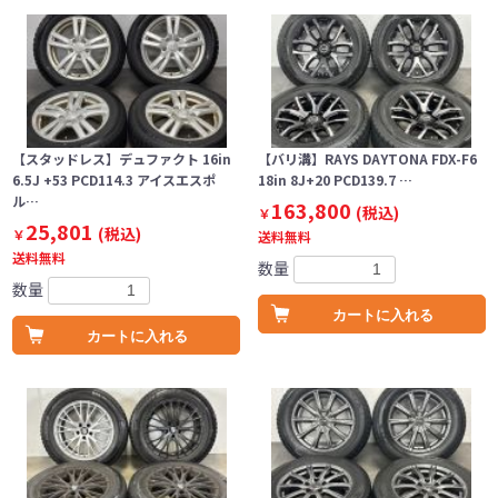
【スタッドレス】デュファクト 16in
【バリ溝】RAYS DAYTONA FDX-F6
6.5J +53 PCD114.3 アイスエスポ
18in 8J+20 PCD139.7 …
ル…
163,800
(税込)
￥
25,801
(税込)
￥
送料無料
送料無料
数量
数量
カートに入れる
カートに入れる