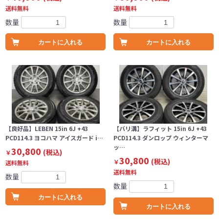
送料無料
送料無料
数量
数量
カートに入れる
カートに入れる
【良好品】LEBEN 15in 6J +43
【バリ溝】ラフィット 15in 6J +43
PCD114.3 ヨコハマ アイスガード i…
PCD114.3 ダンロップ ウィンターマ
ッ…
30,800
(税込)
￥
30,800
(税込)
￥
送料無料
送料無料
数量
数量
カートに入れる
カートに入れる