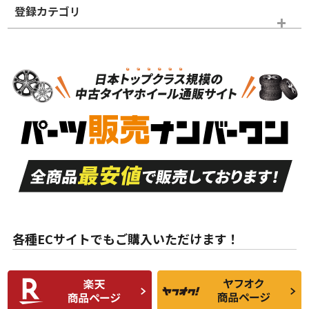
登録カテゴリ
ホイールランク
タイヤランク
パーツ
N
N
新品・新品未使用品
新品・新品未使用品
新車外し品（新古
S
S
新車外し品（新古
品）、イボ・ライン
品）
付き
走行距離も少なく、
走行距離も少なく、
A
A
目立つ傷もほとんど
非常に状態の良い中
ない中古品
古品
目立たない程度の使
走行距離・偏磨耗は
B
B
用傷があるが、良質
少ない、劣化のほと
な中古品
んどない中古品
各種ECサイトでもご購入いただけます！
使用感や傷があり、
偏磨耗・劣化は感じ
C
C
比較的きれいな中古
られるが、使用に問
品
題のない中古品