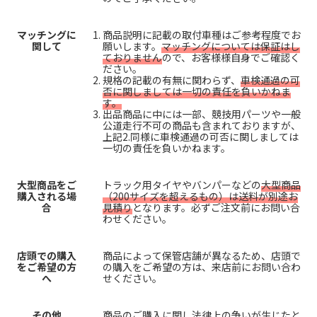
マッチングに
商品説明に記載の取付車種はご参考程度でお
関して
願いします。
マッチングについては保証はし
ておりません
ので、お客様様自身でご確認く
ださい。
規格の記載の有無に関わらず、
車検通過の可
否に関しましては一切の責任を負いかねま
す。
出品商品に中には一部、競技用パーツや一般
公道走行不可の商品も含まれておりますが、
上記2.同様に車検通過の可否に関しましては
一切の責任を負いかねます。
大型商品をご
トラック用タイヤやバンパーなどの
大型商品
購入される場
（200サイズを超えるもの）は送料が別途お
合
見積り
となります。必ずご注文前にお問い合
わせください。
店頭での購入
商品によって保管店舗が異なるため、店頭で
をご希望の方
の購入をご希望の方は、来店前にお問い合わ
へ
せください。
その他
商品のご購入に関し法律上の争いが生じたと