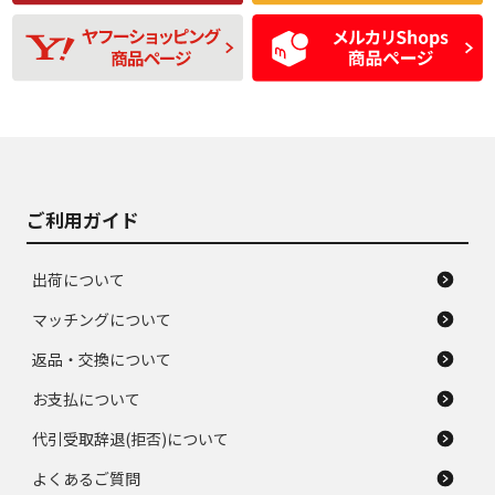
残り溝も少なく、偏
使用感や目立つ傷が
D
D
磨耗がみられ、短期
あり、一般的な中古
間使用できるくらい
品
の中古品
使用感や大きな傷が
即タイヤ交換レベル
J
J
あり、落ちない汚れ
のタイヤ。ジャンク
がある。ジャンク品
品
ご利用ガイド
出荷について
マッチングについて
返品・交換について
お支払について
代引受取辞退(拒否)について
よくあるご質問