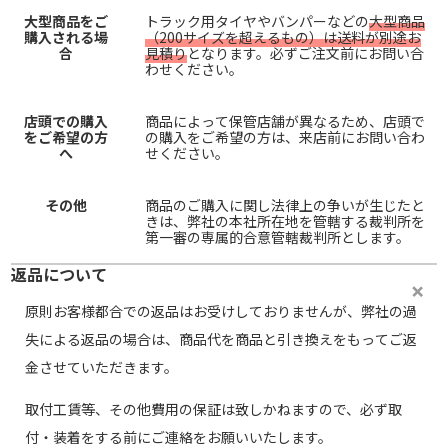
大型商品をご
トラック用タイヤやバンパーなどの
大型商品
購入される場
（200サイズを超えるもの）は送料が別途お
合
見積り
となります。必ずご注文前にお問い合
わせください。
店頭での購入
商品によって保管店舗が異なるため、店頭で
をご希望の方
の購入をご希望の方は、来店前にお問い合わ
へ
せください。
その他
商品のご購入に関し法律上の争いが生じたと
きは、弊社の本社所在地を管轄する裁判所を
第一審の専属的合意管轄裁判所とします。
返品について
原則お客様都合での返品はお受けしておりませんが、弊社の過
失による返品の場合は、商品代を商品と引き換えをもってご返
金させていただきます。
取付工賃等、その他費用の保証は致しかねますので、必ず取
付・装着をする前にご連絡をお願いいたします。