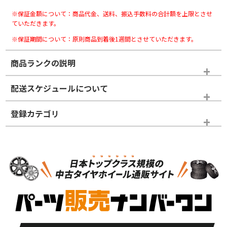
※保証金額について：商品代金、送料、振込手数料の合計額を上限とさせ
ていただきます。
※保証期間について：原則商品到着後1週間とさせていただきます。
商品ランクの説明
※商品ランクは出品者の主観により判断しておりますので、あら
配送スケジュールについて
かじめご了承ください。
登録カテゴリ
ホイールランク
タイヤランク
パーツ
N
N
新品・新品未使用品
新品・新品未使用品
新車外し品（新古
S
S
新車外し品（新古
品）、イボ・ライン
品）
付き
走行距離も少なく、
走行距離も少なく、