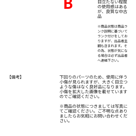
B
目立たない程度
の使用感はある
が、良質な中古
品
※商品状態は商品ラ
ンク説明に基づいて
ランク付けをしてお
りますが、出品者主
観も含まれます。そ
の為、状態が気にな
る場合は必ず出品者
へ連絡下さい。
【備考】
下回りのパーツのため、使用に伴う
小傷が見られますが、大きく目立つ
ような傷はなく良好品になります。
小傷を拡大した画像を載せています
のでご確認ください。
※商品の状態につきましては写真に
てご確認ください。ご不明な点あり
ましたらお気軽にお問い合わせくだ
さい。