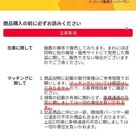
商品購入の前に必ずお読みください
注意事項
在庫に関して
複数の媒体で販売しております。まれにほぼ
同時に他の媒体・販売サイトにて完売した商
品に関して、販売できない場合がございます
のでご了承ください。
マッチングに
商品説明に記載の取付車種はご参考程度でお
関して
願いします。
マッチングについては保証はし
ておりません
ので、お客様様自身でご確認く
ださい。
規格の記載の有無に関わらず、
車検通過の可
否に関しましては一切の責任を負いかねま
す。
出品商品に中には一部、競技用パーツや一般
公道走行不可の商品も含まれておりますが、
上記2.同様に車検通過の可否に関しましては
一切の責任を負いかねます。