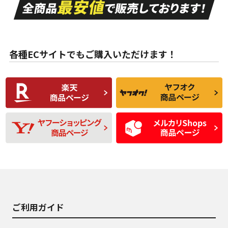
A
A
目立つ傷もほとんど
非常に状態の良い中
ない中古品
古品
目立たない程度の使
走行距離・偏磨耗は
B
B
用傷があるが、良質
少ない、劣化のほと
な中古品
んどない中古品
各種ECサイトでもご購入いただけます！
使用感や傷があり、
偏磨耗・劣化は感じ
C
C
比較的きれいな中古
られるが、使用に問
品
題のない中古品
残り溝も少なく、偏
使用感や目立つ傷が
D
D
磨耗がみられ、短期
あり、一般的な中古
間使用できるくらい
品
の中古品
使用感や大きな傷が
即タイヤ交換レベル
J
J
あり、落ちない汚れ
のタイヤ。ジャンク
がある。ジャンク品
品
ご利用ガイド