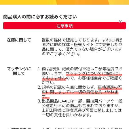
商品購入の前に必ずお読みください
注意事項
在庫に関して
複数の媒体で販売しております。まれにほぼ
同時に他の媒体・販売サイトにて完売した商
品に関して、販売できない場合がございます
のでご了承ください。
マッチングに
商品説明に記載の取付車種はご参考程度でお
関して
願いします。
マッチングについては保証はし
ておりません
ので、お客様様自身でご確認く
ださい。
規格の記載の有無に関わらず、
車検通過の可
否に関しましては一切の責任を負いかねま
す。
出品商品に中には一部、競技用パーツや一般
公道走行不可の商品も含まれておりますが、
上記2.同様に車検通過の可否に関しましては
一切の責任を負いかねます。