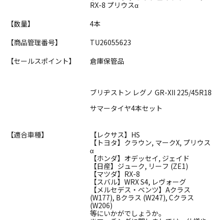
RX-8 プリウスα
【数量】
4本
【商品管理番号】
TU26055623
【セールスポイント】
倉庫保管品
ブリヂストン レグノ GR-XII 225/45R18
サマータイヤ4本セット
【適合車種】
【レクサス】HS
【トヨタ】クラウン, マークX, プリウス
α
【ホンダ】オデッセイ, ジェイド
【日産】ジューク, リーフ (ZE1)
【マツダ】RX-8
【スバル】WRX S4, レヴォーグ
【メルセデス・ベンツ】Aクラス
(W177), Bクラス (W247), Cクラス
(W206)
等にいかがでしょうか。