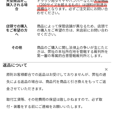
大型商品をご
トラック用タイヤやバンパーなどの
大型商品
購入される場
（200サイズを超えるもの）は送料が別途お
合
見積り
となります。必ずご注文前にお問い合
わせください。
店頭での購入
商品によって保管店舗が異なるため、店頭で
をご希望の方
の購入をご希望の方は、来店前にお問い合わ
へ
せください。
その他
商品のご購入に関し法律上の争いが生じたと
きは、弊社の本社所在地を管轄する裁判所を
第一審の専属的合意管轄裁判所とします。
返品について
原則お客様都合での返品はお受けしておりませんが、弊社の過
失による返品の場合は、商品代を商品と引き換えをもってご返
金させていただきます。
取付工賃等、その他費用の保証は致しかねますので、必ず取
付・装着をする前にご連絡をお願いいたします。