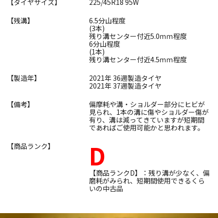
【タイヤサイズ】
225/45R18 95W
【残溝】
6.5分山程度
(3本)
残り溝センター付近5.0ｍｍ程度
6分山程度
(1本)
残り溝センター付近4.5ｍｍ程度
【製造年】
2021年 36週製造タイヤ
2021年 37週製造タイヤ
【備考】
偏摩耗や溝・ショルダー部分にヒビが
見られ、1本の溝に傷やショルダー傷が
有り、溝は減ってきていますが短期間
であればご使用可能かと思われます。
D
【商品ランク】
【商品ランクD】：残り溝が少なく、偏
磨耗がみられ、短期間使用できるくら
いの中古品