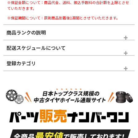
※保証金額について：商品代金、送料、振込手数料の合計額を上限とさせ
ていただきます。
※保証期間について：原則商品到着後1週間とさせていただきます。
商品ランクの説明
※商品ランクは出品者の主観により判断しておりますので、あら
配送スケジュールについて
かじめご了承ください。
登録カテゴリ
ホイールランク
タイヤランク
タイヤのみ
N
N
タイヤのみ
18インチ
＞
新品・新品未使用品
新品・新品未使用品
新車外し品（新古
S
S
新車外し品（新古
品）、イボ・ライン
品）
付き
走行距離も少なく、
走行距離も少なく、
A
A
目立つ傷もほとんど
非常に状態の良い中