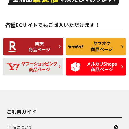
ない中古品
古品
目立たない程度の使
走行距離・偏磨耗は
B
B
用傷があるが、良質
少ない、劣化のほと
な中古品
んどない中古品
各種ECサイトでもご購入いただけます！
使用感や傷があり、
偏磨耗・劣化は感じ
C
C
比較的きれいな中古
られるが、使用に問
品
題のない中古品
残り溝も少なく、偏
使用感や目立つ傷が
D
D
磨耗がみられ、短期
あり、一般的な中古
間使用できるくらい
品
の中古品
使用感や大きな傷が
即タイヤ交換レベル
J
J
あり、落ちない汚れ
のタイヤ。ジャンク
がある。ジャンク品
品
ご利用ガイド
出荷について