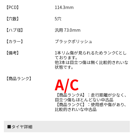
【PCD】
114.3mm
【穴数】
5穴
【ハブ径】
汎用 73.0mm
【カラー】
ブラックポリッシュ
【備考】
1本リム傷が見られるためランクCとし
ております。
他3本は目立つ傷は無く比較的きれいな
状態です。
A/C
【商品ランク】
【商品ランクA】：走行距離が少なく、
目立つ傷もほとんどない中古品
【商品ランクC】：使用感や傷があり、
比較的きれいな中古品
■タイヤ詳細