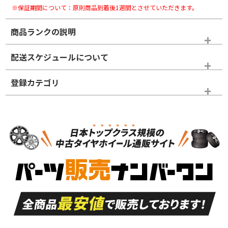
※保証期間について：原則商品到着後1週間とさせていただきます。
商品ランクの説明
※商品ランクは出品者の主観により判断しておりますので、あら
配送スケジュールについて
かじめご了承ください。
登録カテゴリ
ホイールランク
タイヤランク
スタッドレスタイヤホイールセット
N
N
スタッドレスタイヤホイールセット
18インチ
＞
新品・新品未使用品
新品・新品未使用品
新車外し品（新古
S
S
新車外し品（新古
品）、イボ・ライン
品）
付き
走行距離も少なく、
走行距離も少なく、
A
A
目立つ傷もほとんど
非常に状態の良い中
ない中古品
古品