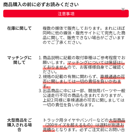
商品購入の前に必ずお読みください
注意事項
在庫に関して
複数の媒体で販売しております。まれにほぼ
同時に他の媒体・販売サイトにて完売した商
品に関して、販売できない場合がございます
のでご了承ください。
マッチングに
商品説明に記載の取付車種はご参考程度でお
関して
願いします。
マッチングについては保証はし
ておりません
ので、お客様様自身でご確認く
ださい。
規格の記載の有無に関わらず、
車検通過の可
否に関しましては一切の責任を負いかねま
す。
出品商品に中には一部、競技用パーツや一般
公道走行不可の商品も含まれておりますが、
上記2.同様に車検通過の可否に関しましては
一切の責任を負いかねます。
大型商品をご
トラック用タイヤやバンパーなどの
大型商品
購入される場
（200サイズを超えるもの）は送料が別途お
合
見積り
となります。必ずご注文前にお問い合