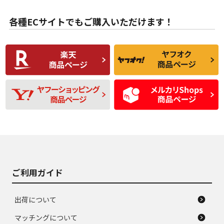
目立たない程度の使
走行距離・偏磨耗は
B
B
用傷があるが、良質
少ない、劣化のほと
な中古品
んどない中古品
各種ECサイトでもご購入いただけます！
使用感や傷があり、
偏磨耗・劣化は感じ
C
C
比較的きれいな中古
られるが、使用に問
品
題のない中古品
残り溝も少なく、偏
使用感や目立つ傷が
D
D
磨耗がみられ、短期
あり、一般的な中古
間使用できるくらい
品
の中古品
使用感や大きな傷が
即タイヤ交換レベル
J
J
あり、落ちない汚れ
のタイヤ。ジャンク
がある。ジャンク品
品
ご利用ガイド
出荷について
マッチングについて