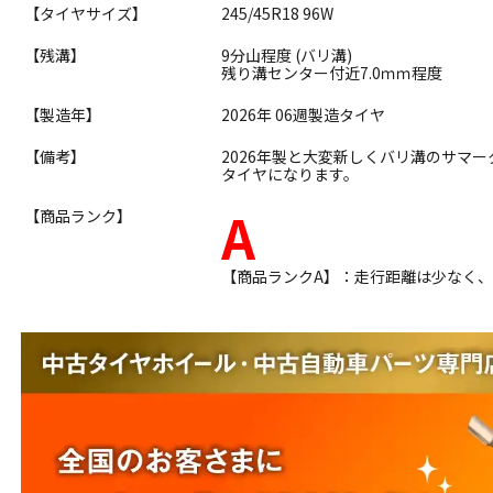
【タイヤサイズ】
245/45R18 96W
【残溝】
9分山程度 (バリ溝)
残り溝センター付近7.0ｍｍ程度
【製造年】
2026年 06週製造タイヤ
【備考】
2026年製と大変新しくバリ溝のサマ
タイヤになります。
A
【商品ランク】
【商品ランクA】：走行距離は少なく