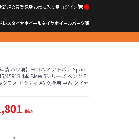
新規会員登録
お気に入り
ログイン
0
ドレスタイヤホイール
タイヤ
ホイール
パーツ類
のサイズ
ンチ以下
チ
チ
チ
チ
チ
チ
チ
チ
ンチ以上
すべてのサイズ
14インチ以下
15インチ
16インチ
17インチ
18インチ
19インチ
20インチ
21インチ
22インチ
23インチ以上
すべてのサイズ
14インチ以下
15インチ
16インチ
17インチ
18インチ
19インチ
20インチ
21インチ
22インチ
23インチ以上
すべてのパーツ
6年製 バリ溝】ヨコハマ アドバン Sport
245/45R18 4本 BMW 5シリーズ ベンツ E
Vクラス アウディ A6 交換用 中古 タイヤ
1,801
税込