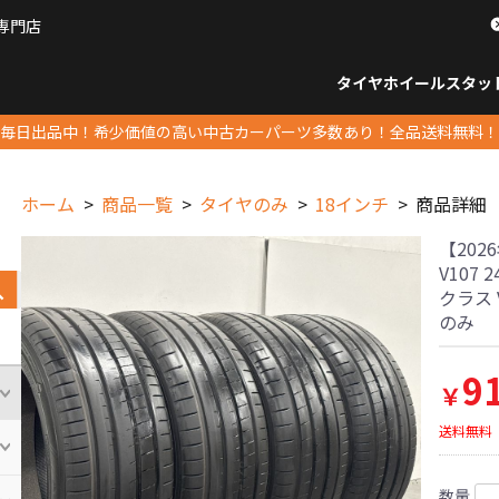
専門店
パーツ販売ナンバーワン
タイヤホイール
スタッ
すべてのサイズ
14インチ以下
15インチ
16インチ
17インチ
18インチ
19インチ
20インチ
21インチ
22インチ
23インチ以上
すべて
14イ
15イン
16イン
17イン
18イン
19イン
20イン
21イン
22イン
23イ
毎日出品中！希少価値の高い中古カーパーツ多数あり！全品送料無料！
ホーム
商品一覧
タイヤのみ
18インチ
商品詳細
【202
V107 
クラス 
のみ
9
￥
送料無料
数量