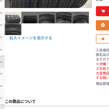
拡大イメージを表示する
入金確
限定品の
ますの
※沖縄・
ズを超え
大型商
ずお問
商品管
この商品について