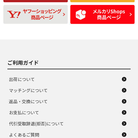
残り溝も少なく、偏
使用感や目立つ傷が
D
D
磨耗がみられ、短期
あり、一般的な中古
間使用できるくらい
品
の中古品
使用感や大きな傷が
即タイヤ交換レベル
J
J
あり、落ちない汚れ
のタイヤ。ジャンク
がある。ジャンク品
品
ご利用ガイド
出荷について
マッチングについて
返品・交換について
お支払について
代引受取辞退(拒否)について
よくあるご質問