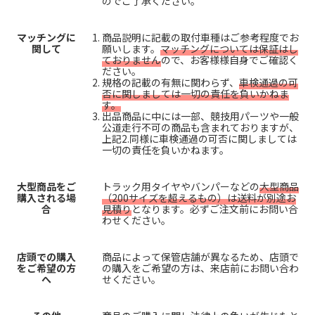
のでご了承ください。
マッチングに
商品説明に記載の取付車種はご参考程度でお
関して
願いします。
マッチングについては保証はし
ておりません
ので、お客様様自身でご確認く
ださい。
規格の記載の有無に関わらず、
車検通過の可
否に関しましては一切の責任を負いかねま
す。
出品商品に中には一部、競技用パーツや一般
公道走行不可の商品も含まれておりますが、
上記2.同様に車検通過の可否に関しましては
一切の責任を負いかねます。
大型商品をご
トラック用タイヤやバンパーなどの
大型商品
購入される場
（200サイズを超えるもの）は送料が別途お
合
見積り
となります。必ずご注文前にお問い合
わせください。
店頭での購入
商品によって保管店舗が異なるため、店頭で
をご希望の方
の購入をご希望の方は、来店前にお問い合わ
へ
せください。