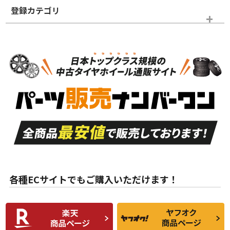
登録カテゴリ
ホイールランク
タイヤランク
スタッドレスタイヤホイールセット
N
N
スタッドレスタイヤホイールセット
18インチ
＞
新品・新品未使用品
新品・新品未使用品
新車外し品（新古
S
S
新車外し品（新古
品）、イボ・ライン
品）
付き
走行距離も少なく、
走行距離も少なく、
A
A
目立つ傷もほとんど
非常に状態の良い中
ない中古品
古品
目立たない程度の使
走行距離・偏磨耗は
B
B
用傷があるが、良質
少ない、劣化のほと
な中古品
んどない中古品
各種ECサイトでもご購入いただけます！
使用感や傷があり、
偏磨耗・劣化は感じ
C
C
比較的きれいな中古
られるが、使用に問
品
題のない中古品