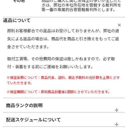
その他
商品のご購入に関し法律上の争いが生じたと
きは、弊社の本社所在地を管轄する裁判所を
第一審の専属的合意管轄裁判所とします。
返品について
原則お客様都合での返品はお受けしておりませんが、弊社の過
失による返品の場合は、商品代を商品と引き換えをもってご返
金させていただきます。
取付工賃等、その他費用の保証は致しかねますので、必ず取
付・装着をする前にご連絡をお願いいたします。
※保証金額について：商品代金、送料、振込手数料の合計額を上限とさせ
ていただきます。
※保証期間について：原則商品到着後1週間とさせていただきます。
商品ランクの説明
※商品ランクは出品者の主観により判断しておりますので、あら
配送スケジュールについて
かじめご了承ください。