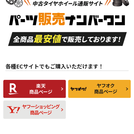
新車外し品（新古
S
S
新車外し品（新古
品）、イボ・ライン
品）
付き
走行距離も少なく、
走行距離も少なく、
A
A
目立つ傷もほとんど
非常に状態の良い中
ない中古品
古品
目立たない程度の使
走行距離・偏磨耗は
B
B
用傷があるが、良質
少ない、劣化のほと
な中古品
んどない中古品
各種ECサイトでもご購入いただけます！
使用感や傷があり、
偏磨耗・劣化は感じ
C
C
比較的きれいな中古
られるが、使用に問
品
題のない中古品
残り溝も少なく、偏
使用感や目立つ傷が
D
D
磨耗がみられ、短期
あり、一般的な中古
間使用できるくらい
品
の中古品
使用感や大きな傷が
即タイヤ交換レベル
J
J
あり、落ちない汚れ
のタイヤ。ジャンク