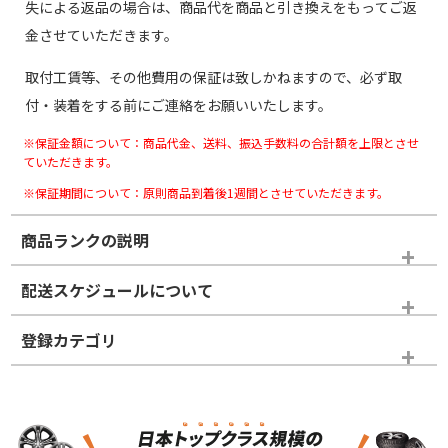
失による返品の場合は、商品代を商品と引き換えをもってご返
金させていただきます。
取付工賃等、その他費用の保証は致しかねますので、必ず取
付・装着をする前にご連絡をお願いいたします。
※保証金額について：商品代金、送料、振込手数料の合計額を上限とさせ
ていただきます。
※保証期間について：原則商品到着後1週間とさせていただきます。
商品ランクの説明
※商品ランクは出品者の主観により判断しておりますので、あら
配送スケジュールについて
かじめご了承ください。
登録カテゴリ
ホイールランク
タイヤランク
スタッドレスタイヤホイールセット
N
N
スタッドレスタイヤホイールセット
17インチ
＞
新品・新品未使用品
新品・新品未使用品