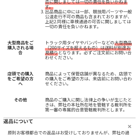
否に関しましては一切の責任を負いかねま
す。
出品商品に中には一部、競技用パーツや一般
公道走行不可の商品も含まれておりますが、
上記2.同様に車検通過の可否に関しましては
一切の責任を負いかねます。
大型商品をご
トラック用タイヤやバンパーなどの
大型商品
購入される場
（200サイズを超えるもの）は送料が別途お
合
見積り
となります。必ずご注文前にお問い合
わせください。
店頭での購入
商品によって保管店舗が異なるため、店頭で
をご希望の方
の購入をご希望の方は、来店前にお問い合わ
へ
せください。
その他
商品のご購入に関し法律上の争いが生じたと
きは、弊社の本社所在地を管轄する裁判所を
第一審の専属的合意管轄裁判所とします。
返品について
原則お客様都合での返品はお受けしておりませんが、弊社の過