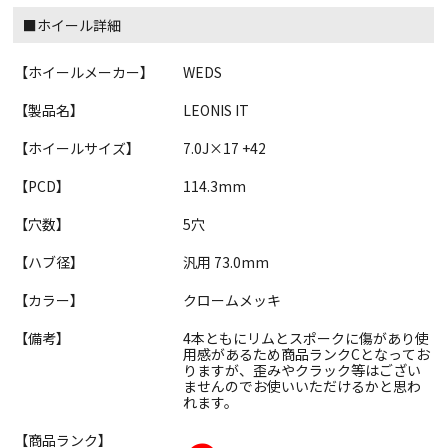
■ホイール詳細
【ホイールメーカー】
WEDS
【製品名】
LEONIS IT
【ホイールサイズ】
7.0J×17 +42
【PCD】
114.3mm
【穴数】
5穴
【ハブ径】
汎用 73.0mm
【カラー】
クロームメッキ
【備考】
4本ともにリムとスポークに傷があり使
用感があるため商品ランクCとなってお
りますが、歪みやクラック等はござい
ませんのでお使いいただけるかと思わ
れます。
【商品ランク】