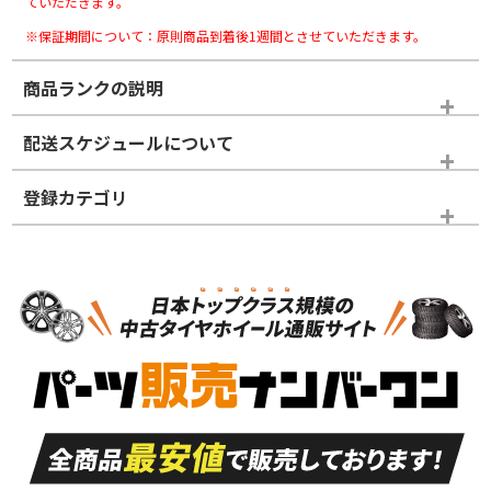
ていただきます。
※保証期間について：原則商品到着後1週間とさせていただきます。
商品ランクの説明
※商品ランクは出品者の主観により判断しておりますので、あら
配送スケジュールについて
かじめご了承ください。
登録カテゴリ
ホイールランク
タイヤランク
スタッドレスタイヤホイールセット
N
N
スタッドレスタイヤホイールセット
15インチ
＞
新品・新品未使用品
新品・新品未使用品
新車外し品（新古
S
S
新車外し品（新古
品）、イボ・ライン
品）
付き
走行距離も少なく、
走行距離も少なく、
A
A
目立つ傷もほとんど
非常に状態の良い中
ない中古品
古品