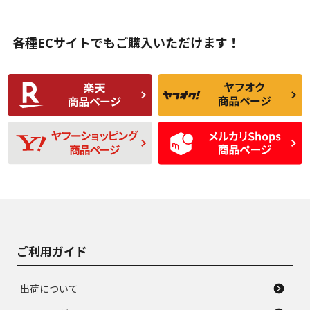
目立たない程度の使
走行距離・偏磨耗は
B
B
用傷があるが、良質
少ない、劣化のほと
な中古品
んどない中古品
各種ECサイトでもご購入いただけます！
使用感や傷があり、
偏磨耗・劣化は感じ
C
C
比較的きれいな中古
られるが、使用に問
品
題のない中古品
残り溝も少なく、偏
使用感や目立つ傷が
D
D
磨耗がみられ、短期
あり、一般的な中古
間使用できるくらい
品
の中古品
使用感や大きな傷が
即タイヤ交換レベル
J
J
あり、落ちない汚れ
のタイヤ。ジャンク
がある。ジャンク品
品
ご利用ガイド
出荷について