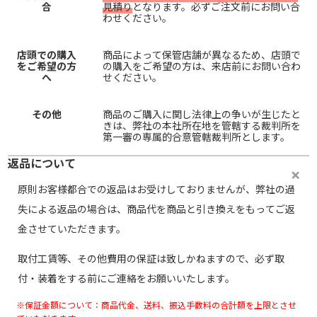
合
見積り
となります。必ずご注文前にお問い合
わせください。
店頭での購入
商品によって保管店舗が異なるため、店頭で
をご希望の方
の購入をご希望の方は、来店前にお問い合わ
へ
せください。
その他
商品のご購入に関し法律上の争いが生じたと
きは、弊社の本社所在地を管轄する裁判所を
第一審の専属的合意管轄裁判所とします。
返品について
原則お客様都合での返品はお受けしておりませんが、弊社の過
失による返品の場合は、商品代を商品と引き換えをもってご返
金させていただきます。
取付工賃等、その他費用の保証は致しかねますので、必ず取
付・装着をする前にご連絡をお願いいたします。
※保証金額について：商品代金、送料、振込手数料の合計額を上限とさせ