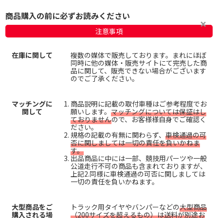
商品購入の前に必ずお読みください
注意事項
在庫に関して
複数の媒体で販売しております。まれにほぼ
同時に他の媒体・販売サイトにて完売した商
品に関して、販売できない場合がございます
のでご了承ください。
マッチングに
商品説明に記載の取付車種はご参考程度でお
関して
願いします。
マッチングについては保証はし
ておりません
ので、お客様様自身でご確認く
ださい。
規格の記載の有無に関わらず、
車検通過の可
否に関しましては一切の責任を負いかねま
す。
出品商品に中には一部、競技用パーツや一般
公道走行不可の商品も含まれておりますが、
上記2.同様に車検通過の可否に関しましては
一切の責任を負いかねます。
大型商品をご
トラック用タイヤやバンパーなどの
大型商品
購入される場
（200サイズを超えるもの）は送料が別途お