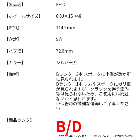
【製品名】
FEID
【ホイールサイズ】
6.0J×15 +48
【PCD】
114.3mm
【穴数】
5穴
【ハブ径】
72.6mm
【カラー】
シルバー系
【備考】
Bランク：3本 スポークに小傷が数か所
に見られます。
Dランク：1本 リムやスポークにガリ傷
が見られますが、クラックを伴う歪み
等は見られないため、ご使用には問題
ないかと思われます。
※保管時の微細な傷等はご了承くださ
い
B/D
【商品ランク】
【商品ランクB】：目立たない程度の使