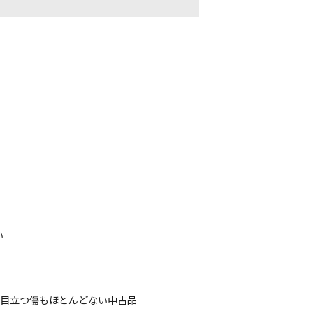
い
、目立つ傷もほとんどない中古品