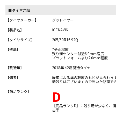
■タイヤ詳細
【タイヤメーカー】
グッドイヤー
【製品名】
ICENAVI6
【タイヤサイズ】
205/60R16 92Q
【残溝】
7分山程度
残り溝センター付近6.0ｍｍ程度
プラットフォームより2.0ｍｍ程度
【製造年】
2018年 42週製造タイヤ
【備考】
経年による溝の軽度のヒビが見られま
溝残りはございますので乾いた路面で
D
【商品ランク】
【商品ランクD】：残り溝が少なく、
古品