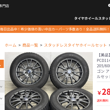
専門店
パーツ販売ナンバーワン
タイヤホイール
スタッ
すべてのサイズ
14インチ以下
15インチ
16インチ
17インチ
18インチ
19インチ
20インチ
21インチ
22インチ
23インチ以上
すべて
14イ
15イン
16イン
17イン
18イン
19イン
20イン
21イン
22イン
23イ
毎日出品中！希少価値の高い中古カーパーツ多数あり！全品送料無料！
ホーム
商品一覧
スタッドレスタイヤホイールセット
【美品】V
PCD1
205/
ゴン 
ルセッ
2
￥
送料無料