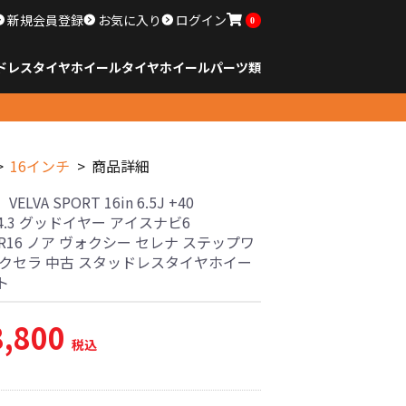
新規会員登録
お気に入り
ログイン
0
ドレスタイヤホイール
タイヤ
ホイール
パーツ類
のサイズ
ンチ以下
チ
チ
チ
チ
チ
チ
チ
チ
ンチ以上
すべてのサイズ
14インチ以下
15インチ
16インチ
17インチ
18インチ
19インチ
20インチ
21インチ
22インチ
23インチ以上
すべてのサイズ
14インチ以下
15インチ
16インチ
17インチ
18インチ
19インチ
20インチ
21インチ
22インチ
23インチ以上
すべてのパーツ
16インチ
商品詳細
ELVA SPORT 16in 6.5J +40
14.3 グッドイヤー アイスナビ6
60R16 ノア ヴォクシー セレナ ステップワ
アクセラ 中古 スタッドレスタイヤホイー
ト
8,800
税込