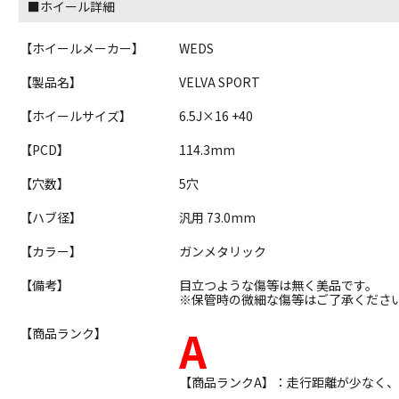
■ホイール詳細
【ホイールメーカー】
WEDS
【製品名】
VELVA SPORT
【ホイールサイズ】
6.5J×16 +40
【PCD】
114.3mm
【穴数】
5穴
【ハブ径】
汎用 73.0mm
【カラー】
ガンメタリック
【備考】
目立つような傷等は無く美品です。
※保管時の微細な傷等はご了承くださ
A
【商品ランク】
【商品ランクA】：走行距離が少なく