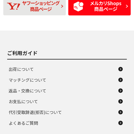
D
D
磨耗がみられ、短期
あり、一般的な中古
間使用できるくらい
品
の中古品
使用感や大きな傷が
即タイヤ交換レベル
J
J
あり、落ちない汚れ
のタイヤ。ジャンク
がある。ジャンク品
品
ご利用ガイド
出荷について
マッチングについて
返品・交換について
お支払について
代引受取辞退(拒否)について
よくあるご質問