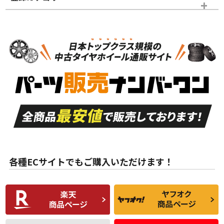
スタッドレスタイヤホイールセット
N
N
スタッドレスタイヤホイールセット
15インチ
＞
新品・新品未使用品
新品・新品未使用品
新車外し品（新古
S
S
新車外し品（新古
品）、イボ・ライン
品）
付き
走行距離も少なく、
走行距離も少なく、
A
A
目立つ傷もほとんど
非常に状態の良い中
ない中古品
古品
目立たない程度の使
走行距離・偏磨耗は
B
B
用傷があるが、良質
少ない、劣化のほと
な中古品
んどない中古品
各種ECサイトでもご購入いただけます！
使用感や傷があり、
偏磨耗・劣化は感じ
C
C
比較的きれいな中古
られるが、使用に問
品
題のない中古品
残り溝も少なく、偏
使用感や目立つ傷が