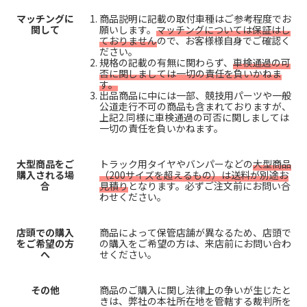
マッチングに
商品説明に記載の取付車種はご参考程度でお
関して
願いします。
マッチングについては保証はし
ておりません
ので、お客様様自身でご確認く
ださい。
規格の記載の有無に関わらず、
車検通過の可
否に関しましては一切の責任を負いかねま
す。
出品商品に中には一部、競技用パーツや一般
公道走行不可の商品も含まれておりますが、
上記2.同様に車検通過の可否に関しましては
一切の責任を負いかねます。
大型商品をご
トラック用タイヤやバンパーなどの
大型商品
購入される場
（200サイズを超えるもの）は送料が別途お
合
見積り
となります。必ずご注文前にお問い合
わせください。
店頭での購入
商品によって保管店舗が異なるため、店頭で
をご希望の方
の購入をご希望の方は、来店前にお問い合わ
へ
せください。
その他
商品のご購入に関し法律上の争いが生じたと
きは、弊社の本社所在地を管轄する裁判所を