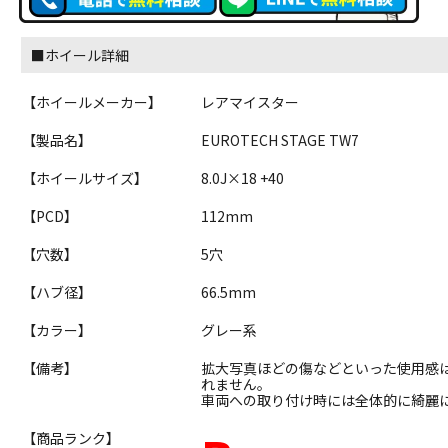
■ホイール詳細
【ホイールメーカー】
レアマイスター
【製品名】
EUROTECH STAGE TW7
【ホイールサイズ】
8.0J×18 +40
【PCD】
112mm
【穴数】
5穴
【ハブ径】
66.5mm
【カラー】
グレー系
【備考】
拡大写真ほどの傷などといった使用感
れません。
車両への取り付け時には全体的に綺麗
【商品ランク】