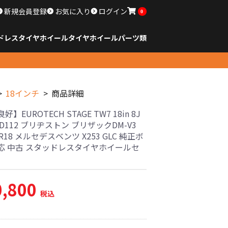
新規会員登録
お気に入り
ログイン
0
ドレスタイヤホイール
タイヤ
ホイール
パーツ類
のサイズ
ンチ以下
チ
チ
チ
チ
チ
チ
チ
チ
ンチ以上
すべてのサイズ
14インチ以下
15インチ
16インチ
17インチ
18インチ
19インチ
20インチ
21インチ
22インチ
23インチ以上
すべてのサイズ
14インチ以下
15インチ
16インチ
17インチ
18インチ
19インチ
20インチ
21インチ
22インチ
23インチ以上
すべてのパーツ
18インチ
商品詳細
】EUROTECH STAGE TW7 18in 8J
PCD112 ブリヂストン ブリザックDM-V3
0R18 メルセデスベンツ X253 GLC 純正ボ
応 中古 スタッドレスタイヤホイールセ
0,800
税込