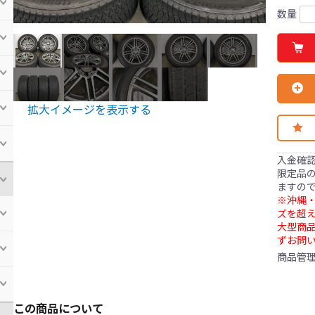
数量
拡大イメージを表示する
入金確
限定品の
ますの
※沖縄・
ズを超え
大型商
ずお問
商品管
この商品について