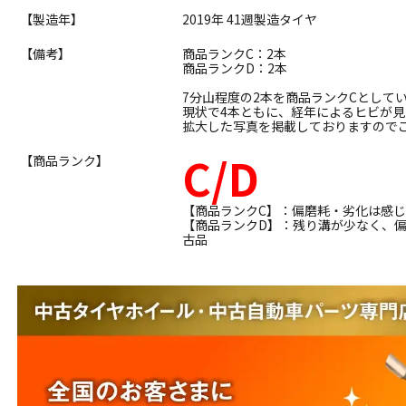
【製造年】
2019年 41週製造タイヤ
【備考】
商品ランクC：2本
商品ランクD：2本
7分山程度の2本を商品ランクCとして
現状で4本ともに、経年によるヒビが見
拡大した写真を掲載しておりますので
C/D
【商品ランク】
【商品ランクC】：偏磨耗・劣化は感
【商品ランクD】：残り溝が少なく、
古品