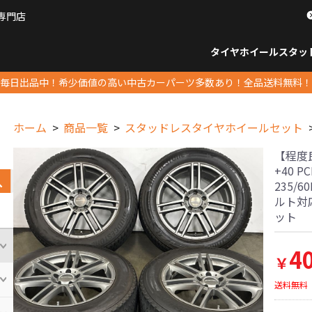
専門店
パーツ販売ナンバーワン
タイヤホイール
スタッ
すべてのサイズ
14インチ以下
15インチ
16インチ
17インチ
18インチ
19インチ
20インチ
21インチ
22インチ
23インチ以上
すべて
14イ
15イン
16イン
17イン
18イン
19イン
20イン
21イン
22イン
23イ
毎日出品中！希少価値の高い中古カーパーツ多数あり！全品送料無料！
ホーム
商品一覧
スタッドレスタイヤホイールセット
【程度良好
+40 
235/6
ルト対
ット
4
￥
送料無料