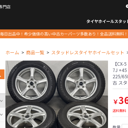
専門店
パーツ販売ナンバーワン
タイヤホイール
スタッ
すべてのサイズ
14インチ以下
15インチ
16インチ
17インチ
18インチ
19インチ
20インチ
21インチ
22インチ
23インチ以上
すべて
14イ
15イン
16イン
17イン
18イン
19イン
20イン
21イン
22イン
23イ
毎日出品中！希少価値の高い中古カーパーツ多数あり！全品送料無料！
ホーム
商品一覧
スタッドレスタイヤホイールセット
【CX-
7J +4
225/6
古 ス
3
￥
送料無料
数量