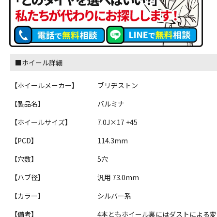
■ホイール詳細
【ホイールメーカー】
ブリヂストン
【製品名】
バルミナ
【ホイールサイズ】
7.0J×17 +45
【PCD】
114.3mm
【穴数】
5穴
【ハブ径】
汎用 73.0mm
【カラー】
シルバー系
【備考】
4本ともホイール裏にはダストによる