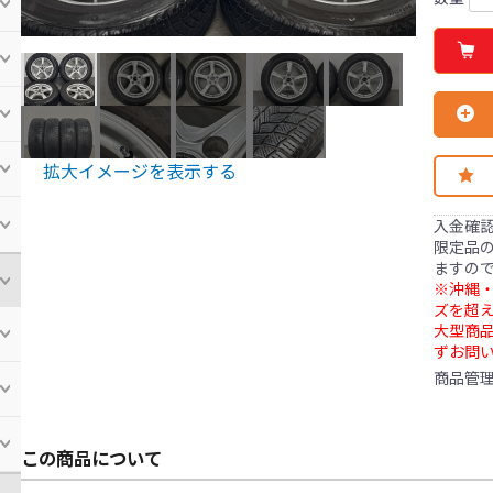
拡大イメージを表示する
入金確
限定品の
ますの
※沖縄・
ズを超え
大型商
ずお問
商品管
この商品について