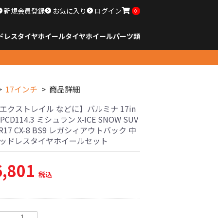
新規会員登録
お気に入り
ログイン
0
ドレスタイヤホイール
タイヤ
ホイール
パーツ類
のサイズ
ンチ以下
チ
チ
チ
チ
チ
チ
チ
チ
ンチ以上
すべてのサイズ
14インチ以下
15インチ
16インチ
17インチ
18インチ
19インチ
20インチ
21インチ
22インチ
23インチ以上
すべてのサイズ
14インチ以下
15インチ
16インチ
17インチ
18インチ
19インチ
20インチ
21インチ
22インチ
23インチ以上
すべてのパーツ
17インチ
商品詳細
5 エクストレイル などに】バルミナ 17in
5 PCD114.3 ミシュラン X-ICE SNOW SUV
5R17 CX-8 BS9 レガシィアウトバック 中
タッドレスタイヤホイールセット
6,801
税込