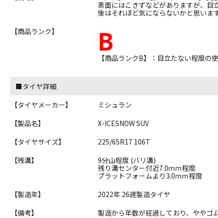
表面にはこきずなどがありますが、目
後はそれほど気にならないかと思いま
B
【商品ランク】
【商品ランクB】：目立たない程度の
■タイヤ詳細
【タイヤメーカー】
ミシュラン
【製品名】
X-ICESNOW SUV
【タイヤサイズ】
225/65R17 106T
【残溝】
9分山程度 (バリ溝)
残り溝センター付近7.0ｍｍ程度
プラットフォームより3.0ｍｍ程度
【製造年】
2022年 26週製造タイヤ
【備考】
製造から年数が経過しており、ややゴ