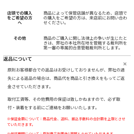
店頭での購入
商品によって保管店舗が異なるため、店頭で
をご希望の方
の購入をご希望の方は、来店前にお問い合わ
へ
せください。
その他
商品のご購入に関し法律上の争いが生じたと
きは、弊社の本社所在地を管轄する裁判所を
第一審の専属的合意管轄裁判所とします。
返品について
原則お客様都合での返品はお受けしておりませんが、弊社の過
失による返品の場合は、商品代を商品と引き換えをもってご返
金させていただきます。
取付工賃等、その他費用の保証は致しかねますので、必ず取
付・装着をする前にご連絡をお願いいたします。
※保証金額について：商品代金、送料、振込手数料の合計額を上限とさせ
ていただきます。
※保証期間について：原則商品到着後1週間とさせていただきます。