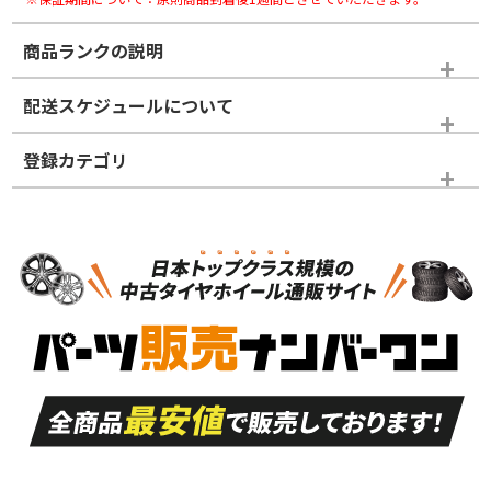
商品ランクの説明
※商品ランクは出品者の主観により判断しておりますので、あら
配送スケジュールについて
かじめご了承ください。
登録カテゴリ
ホイールランク
タイヤランク
スタッドレスタイヤホイールセット
N
N
スタッドレスタイヤホイールセット
17インチ
＞
新品・新品未使用品
新品・新品未使用品
新車外し品（新古
S
S
新車外し品（新古
品）、イボ・ライン
品）
付き
走行距離も少なく、
走行距離も少なく、
A
A
目立つ傷もほとんど
非常に状態の良い中
ない中古品
古品
目立たない程度の使
走行距離・偏磨耗は