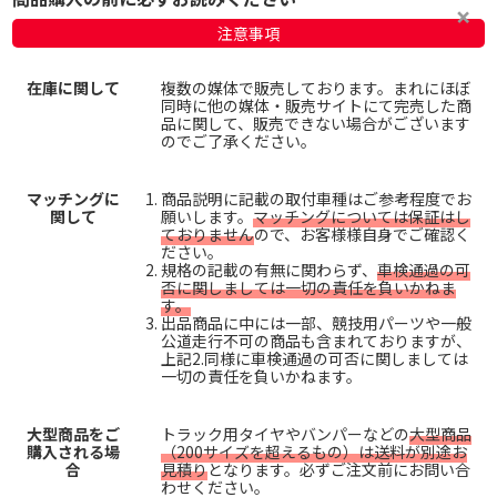
注意事項
在庫に関して
複数の媒体で販売しております。まれにほぼ
同時に他の媒体・販売サイトにて完売した商
品に関して、販売できない場合がございます
のでご了承ください。
マッチングに
商品説明に記載の取付車種はご参考程度でお
関して
願いします。
マッチングについては保証はし
ておりません
ので、お客様様自身でご確認く
ださい。
規格の記載の有無に関わらず、
車検通過の可
否に関しましては一切の責任を負いかねま
す。
出品商品に中には一部、競技用パーツや一般
公道走行不可の商品も含まれておりますが、
上記2.同様に車検通過の可否に関しましては
一切の責任を負いかねます。
大型商品をご
トラック用タイヤやバンパーなどの
大型商品
購入される場
（200サイズを超えるもの）は送料が別途お
合
見積り
となります。必ずご注文前にお問い合
わせください。