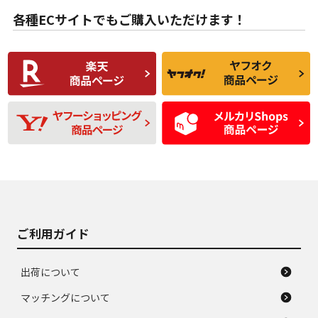
B
B
用傷があるが、良質
少ない、劣化のほと
な中古品
んどない中古品
各種ECサイトでもご購入いただけます！
使用感や傷があり、
偏磨耗・劣化は感じ
C
C
比較的きれいな中古
られるが、使用に問
品
題のない中古品
残り溝も少なく、偏
使用感や目立つ傷が
D
D
磨耗がみられ、短期
あり、一般的な中古
間使用できるくらい
品
の中古品
使用感や大きな傷が
即タイヤ交換レベル
J
J
あり、落ちない汚れ
のタイヤ。ジャンク
がある。ジャンク品
品
ご利用ガイド
出荷について
マッチングについて